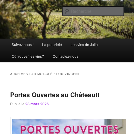
Aller
Aller
La passion comme tradition
au
au
Rech
contenu
contenu
principal
secondaire
Château Julia
Menu
Suivez nous !
La propriété
Les vins de Julia
principal
Où trouver les vins?
Contactez-nous
ARCHIVES PAR MOT-CLÉ :
LOU VINCENT
Portes Ouvertes au Château!!
Publié le
28 mars 2026