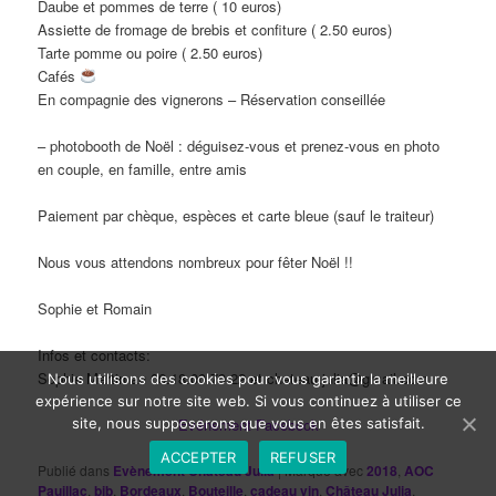
Daube et pommes de terre ( 10 euros)
Assiette de fromage de brebis et confiture ( 2.50 euros)
Tarte pomme ou poire ( 2.50 euros)
Cafés
En compagnie des vignerons – Réservation conseillée
– photobooth de Noël : déguisez-vous et prenez-vous en photo
en couple, en famille, entre amis ‍‍‍
Paiement par chèque, espèces et carte bleue (sauf le traiteur)
Nous vous attendons nombreux pour fêter Noël !!
Sophie et Romain
Infos et contacts:
Sophie Martin au 06.18.00.79.22 et chateau.julia@gmail.com
Nous utilisons des cookies pour vous garantir la meilleure
expérience sur notre site web. Si vous continuez à utiliser ce
site, nous supposerons que vous en êtes satisfait.
Evénement Facebook
ACCEPTER
REFUSER
Publié dans
Evènement Château Julia
|
Marqué avec
2018
,
AOC
Pauillac
,
bib
,
Bordeaux
,
Bouteille
,
cadeau vin
,
Château Julia
,