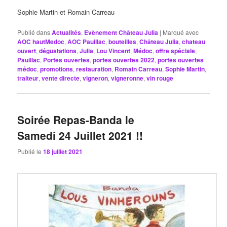
Sophie Martin et Romain Carreau
Publié dans
Actualités
,
Evènement Château Julia
|
Marqué avec
AOC hautMedoc
,
AOC Pauillac
,
bouteilles
,
Château Julia
,
chateau
ouvert
,
dégustations
,
Julia
,
Lou Vincent
,
Médoc
,
offre spéciale
,
Pauillac
,
Portes ouvertes
,
portes ouvertes 2022
,
portes ouvertes
médoc
,
promotions
,
restauration
,
Romain Carreau
,
Sophie Martin
,
traiteur
,
vente directe
,
vigneron
,
vigneronne
,
vin rouge
Soirée Repas-Banda le
Samedi 24 Juillet 2021 !!
Publié le
18 juillet 2021