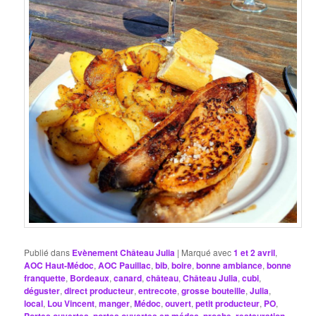
Publié dans
Evènement Château Julia
|
Marqué avec
1 et 2 avril
,
AOC Haut-Médoc
,
AOC Pauillac
,
bib
,
boire
,
bonne ambiance
,
bonne
franquette
,
Bordeaux
,
canard
,
château
,
Château Julia
,
cubi
,
déguster
,
direct producteur
,
entrecote
,
grosse bouteille
,
Julia
,
local
,
Lou Vincent
,
manger
,
Médoc
,
ouvert
,
petit producteur
,
PO
,
Portes ouvertes
,
portes ouvertes en médoc
,
proche
,
restauration
,