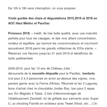
De 10h à 19h sans interruption, on vous propose:
Visite guidée des chais et dégustations 2015,2016 et 2018 en
AOC Haut Médoc et Pauillac
Primeurs 2018:
« inédit, de très belle qualité, avec une maturité
parfaite pour tous les cépages, et des vins alliant concentration,
rondeur et équilibre, qui raviront les consommateurs et inscrivent
assurément 2018 parmi les grands millésimes du XXIe siècle. »
Réservez vos flacons jusqu’au 31 août 2019 et bénéficiez de
tarifs préférentiels
2009-2019, pour les 10 ans de Château Julia :
découverte de la
nouvelle étiquette
pour le Pauillac,
tombola
(vol pour 2 à 3 personnes en avion au-dessus des vignes, vins,
paniers garnis avec la Ferme d’Antan, Rikomiel et les 3 Lagunes,
bons d’achat chez le chocolatier Jordan Bac, bon pour 2 repas
aux Six Magrets à Talais, 2 lots d’électroménager de
l’établissement Zambelli, lot de grillade aux sarments avec Super
U, un shooting Famille en extérieur avec Tweet Shoot, etc…) Un