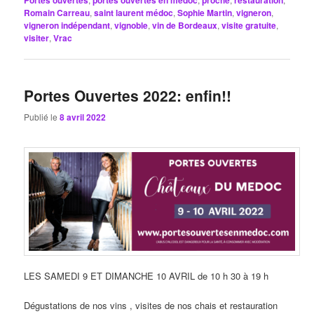
Romain Carreau
,
saint laurent médoc
,
Sophie Martin
,
vigneron
,
vigneron indépendant
,
vignoble
,
vin de Bordeaux
,
visite gratuite
,
visiter
,
Vrac
Portes Ouvertes 2022: enfin!!
Publié le
8 avril 2022
LES SAMEDI 9 ET DIMANCHE 10 AVRIL de 10 h 30 à 19 h
Dégustations de nos vins , visites de nos chais et restauration