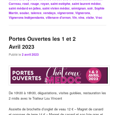
Carreau
,
rosé
,
rouge
,
royan
,
saint estèphe
,
saint laurent médoc
,
saint médard en jalles
,
saint vivien médoc
,
sémignan
,
soir
,
Sophie
Martin
,
soulac
,
talence
,
vendays
,
vigneronne
,
Vignerons
,
Vignerons Indépendants
,
villenave d'ornon
,
Vin
,
vins
,
visite
,
Vrac
Portes Ouvertes les 1 et 2
Avril 2023
Publié le
2 avril 2023
De 10h30 à 18h30, dégustations, visites guidées, restauration les
2 midis avec le Traiteur Lou Vincent
Assiette de brochette d’onglet de veau 12 € – Magret de canard
et pommes de terre 14 € – Magret de canard et son foie gras et