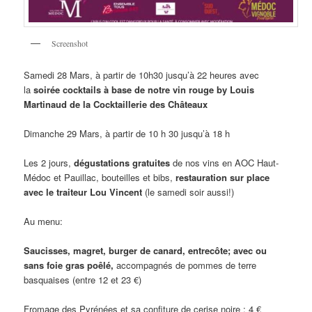
Screenshot
Samedi 28 Mars, à partir de 10h30 jusqu’à 22 heures avec
la
soirée cocktails à base de notre vin rouge by Louis
Martinaud de la Cocktaillerie des Châteaux
Dimanche 29 Mars, à partir de 10 h 30 jusqu’à 18 h
Les 2 jours,
dégustations gratuites
de nos vins en AOC Haut-
Médoc et Pauillac, bouteilles et bibs,
restauration sur place
avec le traiteur Lou Vincent
(le samedi soir aussi!)
Au menu:
Saucisses, magret, burger de canard, entrecôte; avec ou
sans foie gras poêlé,
accompagnés de pommes de terre
basquaises (entre 12 et 23 €)
Fromage des Pyrénées et sa confiture de cerise noire : 4 €