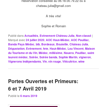
Réservation conseillée au 06.18.00.79.22 ou à
chateau.julia@gmail.com
A très vite!
Sophie et Romain
Publié dans
Actualités
,
Evènement Château Julia
,
Non classé
|
Marqué avec
24 juillet 2020
,
AOC Haut-Médoc
,
AOC Pauillac
,
Banda Pays Médoc
,
bib
,
Bordeaux
,
Bouteille
,
Château Julia
,
Dégustation
,
Evènement
,
fete
,
Haut-Médoc
,
Lou Vincent
,
Maison
du Tourisme et du Vin
,
Médoc
,
millésime
,
Nauera
,
Pauillac
,
saint
laurent médoc
,
Soirée
,
Soirée banda
,
Sophie Martin
,
vigneron
,
Vignerons Indépendants
,
Vin
,
vin rouge
,
Viticultrice
,
wine
Portes Ouvertes et Primeurs:
6 et 7 Avril 2019
Publié le
6 mars 2019