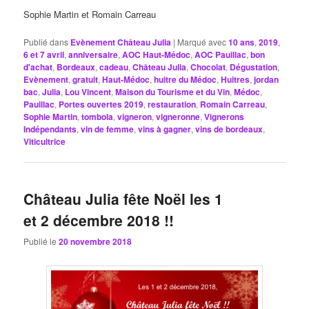
Sophie Martin et Romain Carreau
Publié dans
Evènement Château Julia
|
Marqué avec
10 ans
,
2019
,
6 et 7 avril
,
anniversaire
,
AOC Haut-Médoc
,
AOC Pauillac
,
bon
d'achat
,
Bordeaux
,
cadeau
,
Château Julia
,
Chocolat
,
Dégustation
,
Evènement
,
gratuit
,
Haut-Médoc
,
huitre du Médoc
,
Huitres
,
jordan
bac
,
Julia
,
Lou Vincent
,
Maison du Tourisme et du Vin
,
Médoc
,
Pauillac
,
Portes ouvertes 2019
,
restauration
,
Romain Carreau
,
Sophie Martin
,
tombola
,
vigneron
,
vigneronne
,
Vignerons
Indépendants
,
vin de femme
,
vins à gagner
,
vins de bordeaux
,
Viticultrice
Château Julia fête Noël les 1
et 2 décembre 2018 !!
Publié le
20 novembre 2018