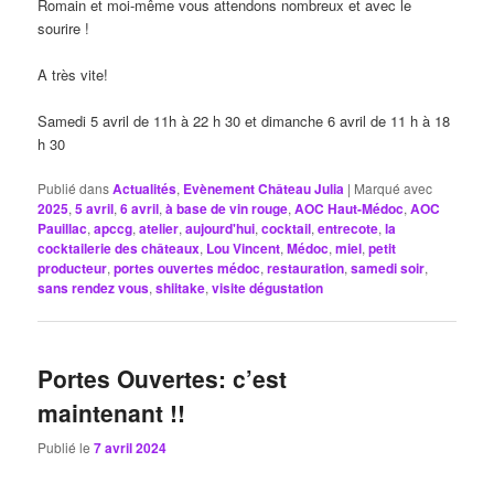
Romain et moi-même vous attendons nombreux et avec le
sourire !
A très vite!
Samedi 5 avril de 11h à 22 h 30 et dimanche 6 avril de 11 h à 18
h 30
Publié dans
Actualités
,
Evènement Château Julia
|
Marqué avec
2025
,
5 avril
,
6 avril
,
à base de vin rouge
,
AOC Haut-Médoc
,
AOC
Pauillac
,
apccg
,
atelier
,
aujourd'hui
,
cocktail
,
entrecote
,
la
cocktailerie des châteaux
,
Lou Vincent
,
Médoc
,
miel
,
petit
producteur
,
portes ouvertes médoc
,
restauration
,
samedi soir
,
sans rendez vous
,
shiitake
,
visite dégustation
Portes Ouvertes: c’est
maintenant !!
Publié le
7 avril 2024