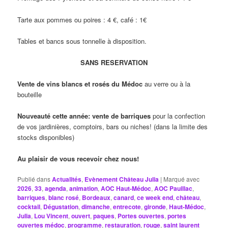
Tarte aux pommes ou poires : 4 €, café : 1€
Tables et bancs sous tonnelle à disposition.
SANS RESERVATION
Vente de vins blancs et rosés du Médoc
au verre ou à la
bouteille
Nouveauté cette année: vente de barriques
pour la confection
de vos jardinières, comptoirs, bars ou niches! (dans la limite des
stocks disponibles)
Au plaisir de vous recevoir chez nous!
Publié dans
Actualités
,
Evènement Château Julia
|
Marqué avec
2026
,
33
,
agenda
,
animation
,
AOC Haut-Médoc
,
AOC Pauillac
,
barriques
,
blanc rosé
,
Bordeaux
,
canard
,
ce week end
,
château
,
cocktail
,
Dégustation
,
dimanche
,
entrecote
,
gironde
,
Haut-Médoc
,
Julia
,
Lou Vincent
,
ouvert
,
paques
,
Portes ouvertes
,
portes
ouvertes médoc
,
programme
,
restauration
,
rouge
,
saint laurent