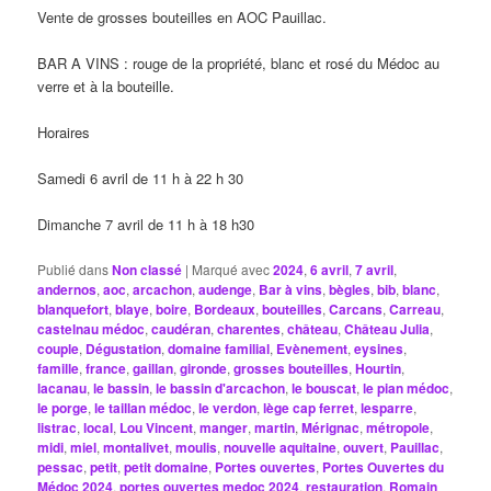
Vente de grosses bouteilles en AOC Pauillac.
BAR A VINS : rouge de la propriété, blanc et rosé du Médoc au
verre et à la bouteille.
Horaires
Samedi 6 avril de 11 h à 22 h 30
Dimanche 7 avril de 11 h à 18 h30
Publié dans
Non classé
|
Marqué avec
2024
,
6 avril
,
7 avril
,
andernos
,
aoc
,
arcachon
,
audenge
,
Bar à vins
,
bègles
,
bib
,
blanc
,
blanquefort
,
blaye
,
boire
,
Bordeaux
,
bouteilles
,
Carcans
,
Carreau
,
castelnau médoc
,
caudéran
,
charentes
,
château
,
Château Julia
,
couple
,
Dégustation
,
domaine familial
,
Evènement
,
eysines
,
famille
,
france
,
gaillan
,
gironde
,
grosses bouteilles
,
Hourtin
,
lacanau
,
le bassin
,
le bassin d'arcachon
,
le bouscat
,
le pian médoc
,
le porge
,
le taillan médoc
,
le verdon
,
lège cap ferret
,
lesparre
,
listrac
,
local
,
Lou Vincent
,
manger
,
martin
,
Mérignac
,
métropole
,
midi
,
miel
,
montalivet
,
moulis
,
nouvelle aquitaine
,
ouvert
,
Pauillac
,
pessac
,
petit
,
petit domaine
,
Portes ouvertes
,
Portes Ouvertes du
Médoc 2024
,
portes ouvertes medoc 2024
,
restauration
,
Romain