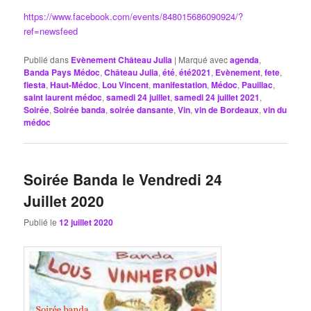
https://www.facebook.com/events/848015686090924/?
ref=newsfeed
Publié dans
Evènement Château Julia
|
Marqué avec
agenda
,
Banda Pays Médoc
,
Château Julia
,
été
,
été2021
,
Evènement
,
fete
,
fiesta
,
Haut-Médoc
,
Lou Vincent
,
manifestation
,
Médoc
,
Pauillac
,
saint laurent médoc
,
samedi 24 juillet
,
samedi 24 juillet 2021
,
Soirée
,
Soirée banda
,
soirée dansante
,
Vin
,
vin de Bordeaux
,
vin du
médoc
Soirée Banda le Vendredi 24
Juillet 2020
Publié le
12 juillet 2020