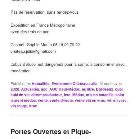
Pas de réservation, sans rendez-vous
Expédition en France Métropolitaine
avec des frais de port
Contact: Sophie Martin 06 18 00 79 22
chateau.julia@gmail.com
L’abus d’alcool est dangereux pour la santé, à consommer avec
modération
Publié dans
Actualités
,
Evènement Château Julia
|
Marqué avec
2020
,
Actualités
,
aoc
,
AOC Haut-Médoc
,
au litre
,
Bordeaux
,
cubi
,
cubi de vin
,
direct producteur
,
hve
,
Médoc
,
mis en bouteille
,
saint
laurent médoc
,
vente
,
vente directe
,
vente vin en vrac
,
vin en vrac
,
vin rouge
,
Vrac
Portes Ouvertes et Pique-