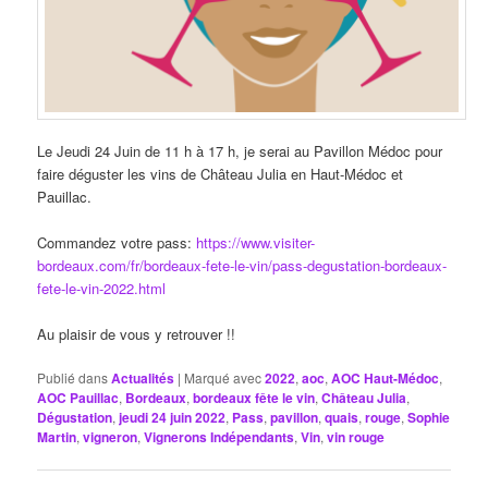
Le Jeudi 24 Juin de 11 h à 17 h, je serai au Pavillon Médoc pour
faire déguster les vins de Château Julia en Haut-Médoc et
Pauillac.
Commandez votre pass:
https://www.visiter-
bordeaux.com/fr/bordeaux-fete-le-vin/pass-degustation-bordeaux-
fete-le-vin-2022.html
Au plaisir de vous y retrouver !!
Publié dans
Actualités
|
Marqué avec
2022
,
aoc
,
AOC Haut-Médoc
,
AOC Pauillac
,
Bordeaux
,
bordeaux fête le vin
,
Château Julia
,
Dégustation
,
jeudi 24 juin 2022
,
Pass
,
pavillon
,
quais
,
rouge
,
Sophie
Martin
,
vigneron
,
Vignerons Indépendants
,
Vin
,
vin rouge