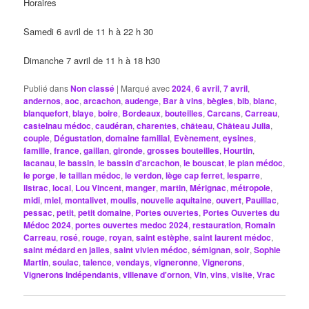
Horaires
Samedi 6 avril de 11 h à 22 h 30
Dimanche 7 avril de 11 h à 18 h30
Publié dans
Non classé
|
Marqué avec
2024
,
6 avril
,
7 avril
,
andernos
,
aoc
,
arcachon
,
audenge
,
Bar à vins
,
bègles
,
bib
,
blanc
,
blanquefort
,
blaye
,
boire
,
Bordeaux
,
bouteilles
,
Carcans
,
Carreau
,
castelnau médoc
,
caudéran
,
charentes
,
château
,
Château Julia
,
couple
,
Dégustation
,
domaine familial
,
Evènement
,
eysines
,
famille
,
france
,
gaillan
,
gironde
,
grosses bouteilles
,
Hourtin
,
lacanau
,
le bassin
,
le bassin d'arcachon
,
le bouscat
,
le pian médoc
,
le porge
,
le taillan médoc
,
le verdon
,
lège cap ferret
,
lesparre
,
listrac
,
local
,
Lou Vincent
,
manger
,
martin
,
Mérignac
,
métropole
,
midi
,
miel
,
montalivet
,
moulis
,
nouvelle aquitaine
,
ouvert
,
Pauillac
,
pessac
,
petit
,
petit domaine
,
Portes ouvertes
,
Portes Ouvertes du
Médoc 2024
,
portes ouvertes medoc 2024
,
restauration
,
Romain
Carreau
,
rosé
,
rouge
,
royan
,
saint estèphe
,
saint laurent médoc
,
saint médard en jalles
,
saint vivien médoc
,
sémignan
,
soir
,
Sophie
Martin
,
soulac
,
talence
,
vendays
,
vigneronne
,
Vignerons
,
Vignerons Indépendants
,
villenave d'ornon
,
Vin
,
vins
,
visite
,
Vrac