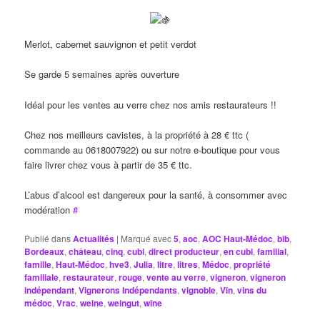
Merlot, cabernet sauvignon et petit verdot
Se garde 5 semaines après ouverture
Idéal pour les ventes au verre chez nos amis restaurateurs !!
Chez nos meilleurs cavistes, à la propriété à 28 € ttc (
commande au 0618007922) ou sur notre e-boutique pour vous
faire livrer chez vous à partir de 35 € ttc.
L’abus d’alcool est dangereux pour la santé, à consommer avec
modération
#
Publié dans
Actualités
|
Marqué avec
5
,
aoc
,
AOC Haut-Médoc
,
bib
,
Bordeaux
,
château
,
cinq
,
cubi
,
direct producteur
,
en cubi
,
familial
,
famille
,
Haut-Médoc
,
hve3
,
Julia
,
litre
,
litres
,
Médoc
,
propriété
familiale
,
restaurateur
,
rouge
,
vente au verre
,
vigneron
,
vigneron
indépendant
,
Vignerons Indépendants
,
vignoble
,
Vin
,
vins du
médoc
,
Vrac
,
weine
,
weingut
,
wine