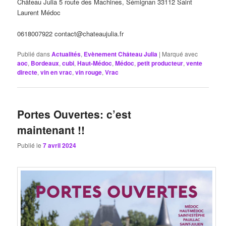
Château Julia 5 route des Machines, Sémignan 33112 Saint
Laurent Médoc
0618007922 contact@chateaujulia.fr
Publié dans
Actualités
,
Evènement Château Julia
|
Marqué avec
aoc
,
Bordeaux
,
cubi
,
Haut-Médoc
,
Médoc
,
petit producteur
,
vente
directe
,
vin en vrac
,
vin rouge
,
Vrac
Portes Ouvertes: c’est
maintenant !!
Publié le
7 avril 2024