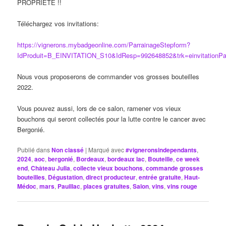
PROPRIETE !!
Téléchargez vos invitations:
https://vignerons.mybadgeonline.com/ParrainageStepform?
IdProduit=B_EINVITATION_S10&IdResp=992648852&trk=einvitationPa
Nous vous proposerons de commander vos grosses bouteilles
2022.
Vous pouvez aussi, lors de ce salon, ramener vos vieux
bouchons qui seront collectés pour la lutte contre le cancer avec
Bergonié.
Publié dans
Non classé
|
Marqué avec
#vigneronsindependants
,
2024
,
aoc
,
bergonié
,
Bordeaux
,
bordeaux lac
,
Bouteille
,
ce week
end
,
Château Julia
,
collecte vieux bouchons
,
commande grosses
bouteilles
,
Dégustation
,
direct producteur
,
entrée gratuite
,
Haut-
Médoc
,
mars
,
Pauillac
,
places gratuites
,
Salon
,
vins
,
vins rouge