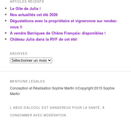
ARTICLES RÉCENTS
Le Gîte de Julia !
Nos actualités cet été 2026
Dégustations avec la propriétaire et vigneronne sur rendez-
vous !!
A vendre Barriques de Chêne Français: disponibles !
Château Julia dans la RVF de cet été!
ARCHIVES
A
r
c
h
MENTIONS LÉGALES
i
Conception et Réalisation Sophie Martin ©Copyright 2015 Sophie
v
Martin
e
s
L ABUS D’ALCOOL EST DANGEREUX POUR LA SANTÉ, À
CONSOMMER AVEC MODÉRATION