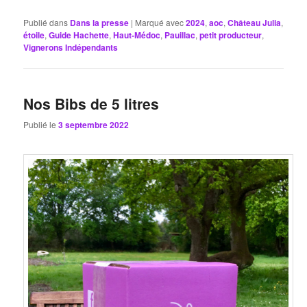
Publié dans
Dans la presse
|
Marqué avec
2024
,
aoc
,
Château Julia
,
étoile
,
Guide Hachette
,
Haut-Médoc
,
Pauillac
,
petit producteur
,
Vignerons Indépendants
Nos Bibs de 5 litres
Publié le
3 septembre 2022