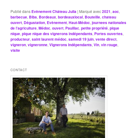
Publié dans
Evènement Château Julia
|
Marqué avec
2021
,
aoc
,
barbecue
,
Bibs
,
Bordeaux
,
bordeauxlocal
,
Bouteille
,
chateau
ouvert
,
Dégustation
,
Evènement
,
Haut-Médoc
,
journees nationales
de l'agriculture
,
Médoc
,
ouvert
,
Pauillac
,
petite propriété
,
pique
nique
,
pique nique des vignerons indépendants
,
Portes ouvertes
,
producteur
,
saint laurent médoc
,
samedi 19 juin
,
vente direct
,
vigneron
,
vigneronne
,
Vignerons Indépendants
,
Vin
,
vin rouge
,
visite
CONTACT