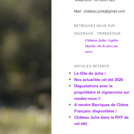
Mail : chateau.julia@gmail.com
RETROUVEZ NOUS SUR
FACEBOOK , TRIPADVISOR
Château Julia- Sophie
Martin- De la terre au
verre
ARTICLES RÉCENTS
Le Gîte de Julia !
Nos actualités cet été 2026
Dégustations avec la
propriétaire et vigneronne sur
rendez-vous !!
A vendre Barriques de Chêne
Français: disponibles !
Château Julia dans la RVF de
cet été!