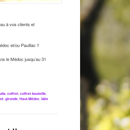
au à vos clients et
doc et/ou Pauillac !!
dans le Médoc jusqu’au 31
ulia
,
coffret
,
coffret bouteille
,
neé
,
gironde
,
Haut-Médoc
,
idée