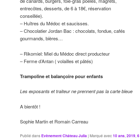
de canards, burgers, foie-gras poêlés, magrets,
entrecôtes, desserts, de 6 à 18€, réservation
conseillée).
– Huîtres du Médoc et saucisses.
– Chocolatier Jordan Bac : chocolats, fondue, cafés
gourmands, bières…
– Rikomiel: Miel du Médoc direct producteur
– Ferme d’Antan ( volailles et pâtés)
Trampoline et balançoire pour enfants
Les exposants et traiteur ne prennent pas la carte bleue
A bientôt !
Sophie Martin et Romain Carreau
Publié dans
Evènement Château Julia
|
Marqué avec
10 ans
,
2019
,
6