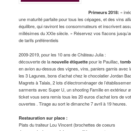
Primeurs 2018:
« inéd
une maturité parfaite pour tous les cépages, et des vins all
équilibre, qui raviront les consommateurs et inscrivent as
millésimes du XXIe siècle. » Réservez vos flacons jusqu’a
de tarifs préférentiels
2009-2019, pour les 10 ans de Château Julia :
découverte de la
nouvelle étiquette
pour le Pauillac,
tomb
en avion au-dessus des vignes, vins, paniers garnis avec l
les 3 Lagunes, bons d’achat chez le chocolatier Jordan Ba
Magrets à Talais, 2 lots d’électroménager de l’établissement
sarments avec Super U, un shooting Famille en extérieur 
ticket vous sera remis tous les 20 euros d’achat lors de v
ouvertes . Tirage au sort le dimanche 7 avril à 19 heures.
Restauration sur place :
Plats du traiteur Lou Vincent (brochettes de coeurs