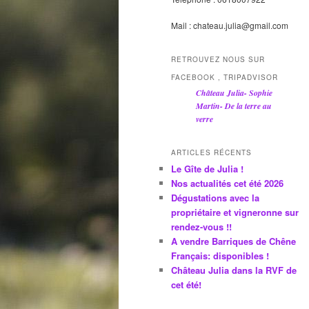
Mail : chateau.julia@gmail.com
RETROUVEZ NOUS SUR
FACEBOOK , TRIPADVISOR
Château Julia- Sophie
Martin- De la terre au
verre
ARTICLES RÉCENTS
Le Gîte de Julia !
Nos actualités cet été 2026
Dégustations avec la
propriétaire et vigneronne sur
rendez-vous !!
A vendre Barriques de Chêne
Français: disponibles !
Château Julia dans la RVF de
cet été!