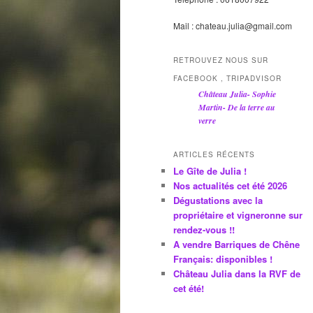
Mail : chateau.julia@gmail.com
RETROUVEZ NOUS SUR
FACEBOOK , TRIPADVISOR
Château Julia- Sophie
Martin- De la terre au
verre
ARTICLES RÉCENTS
Le Gîte de Julia !
Nos actualités cet été 2026
Dégustations avec la
propriétaire et vigneronne sur
rendez-vous !!
A vendre Barriques de Chêne
Français: disponibles !
Château Julia dans la RVF de
cet été!