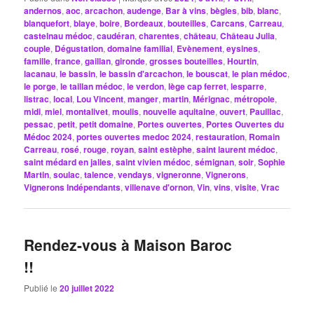
andernos
,
aoc
,
arcachon
,
audenge
,
Bar à vins
,
bègles
,
bib
,
blanc
,
blanquefort
,
blaye
,
boire
,
Bordeaux
,
bouteilles
,
Carcans
,
Carreau
,
castelnau médoc
,
caudéran
,
charentes
,
château
,
Château Julia
,
couple
,
Dégustation
,
domaine familial
,
Evènement
,
eysines
,
famille
,
france
,
gaillan
,
gironde
,
grosses bouteilles
,
Hourtin
,
lacanau
,
le bassin
,
le bassin d'arcachon
,
le bouscat
,
le pian médoc
,
le porge
,
le taillan médoc
,
le verdon
,
lège cap ferret
,
lesparre
,
listrac
,
local
,
Lou Vincent
,
manger
,
martin
,
Mérignac
,
métropole
,
midi
,
miel
,
montalivet
,
moulis
,
nouvelle aquitaine
,
ouvert
,
Pauillac
,
pessac
,
petit
,
petit domaine
,
Portes ouvertes
,
Portes Ouvertes du
Médoc 2024
,
portes ouvertes medoc 2024
,
restauration
,
Romain
Carreau
,
rosé
,
rouge
,
royan
,
saint estèphe
,
saint laurent médoc
,
saint médard en jalles
,
saint vivien médoc
,
sémignan
,
soir
,
Sophie
Martin
,
soulac
,
talence
,
vendays
,
vigneronne
,
Vignerons
,
Vignerons Indépendants
,
villenave d'ornon
,
Vin
,
vins
,
visite
,
Vrac
Rendez-vous à Maison Baroc
!!
Publié le
20 juillet 2022