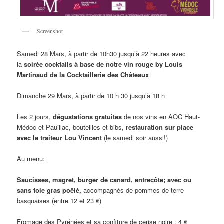
Screenshot
Samedi 28 Mars, à partir de 10h30 jusqu’à 22 heures avec
la
soirée cocktails à base de notre vin rouge by Louis
Martinaud de la Cocktaillerie des Châteaux
Dimanche 29 Mars, à partir de 10 h 30 jusqu’à 18 h
Les 2 jours,
dégustations gratuites
de nos vins en AOC Haut-
Médoc et Pauillac, bouteilles et bibs,
restauration sur place
avec le traiteur Lou Vincent
(le samedi soir aussi!)
Au menu:
Saucisses, magret, burger de canard, entrecôte; avec ou
sans foie gras poêlé,
accompagnés de pommes de terre
basquaises (entre 12 et 23 €)
Fromage des Pyrénées et sa confiture de cerise noire : 4 €