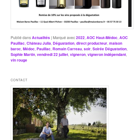
Publié dans
Actualités
|
Marqué avec
2022
,
AOC Haut-Médoc
,
AOC
Pauillac
,
Château Julia
,
Dégustation
,
direct producteur
,
maison
baroc
,
Médoc
,
Pauillac
,
Romain Carreau
,
soir
,
Soirée Dégustation
,
Sophie Martin
,
vendredi 22 juillet
,
vigneron
,
vigneron indépendant
,
vin rouge
CONTACT