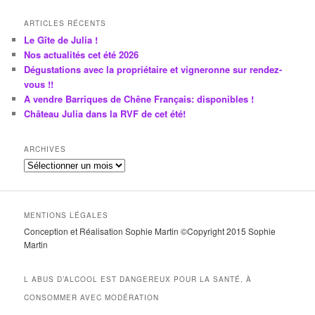
ARTICLES RÉCENTS
Le Gîte de Julia !
Nos actualités cet été 2026
Dégustations avec la propriétaire et vigneronne sur rendez-
vous !!
A vendre Barriques de Chêne Français: disponibles !
Château Julia dans la RVF de cet été!
ARCHIVES
A
r
c
h
MENTIONS LÉGALES
i
Conception et Réalisation Sophie Martin ©Copyright 2015 Sophie
v
Martin
e
s
L ABUS D’ALCOOL EST DANGEREUX POUR LA SANTÉ, À
CONSOMMER AVEC MODÉRATION