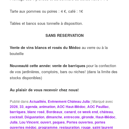
Tarte aux pommes ou poires : 4 €, café : 1€
Tables et bancs sous tonnelle à disposition.
SANS RESERVATION
Vente de vins blancs et rosés du Médoc
au verre ou à la
bouteille
Nouveauté cette année: vente de barriques
pour la confection
de vos jardinières, comptoirs, bars ou niches! (dans la limite des
stocks disponibles)
Au plaisir de vous recevoir chez nous!
Publié dans
Actualités
,
Evènement Château Julia
|
Marqué avec
2026
,
33
,
agenda
,
animation
,
AOC Haut-Médoc
,
AOC Pauillac
,
barriques
,
blanc rosé
,
Bordeaux
,
canard
,
ce week end
,
château
,
cocktail
,
Dégustation
,
dimanche
,
entrecote
,
gironde
,
Haut-Médoc
,
Julia
,
Lou Vincent
,
ouvert
,
paques
,
Portes ouvertes
,
portes
ouvertes médoc
,
programme
,
restauration
,
rouge
,
saint laurent