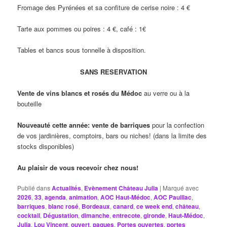
Fromage des Pyrénées et sa confiture de cerise noire : 4 €
Tarte aux pommes ou poires : 4 €, café : 1€
Tables et bancs sous tonnelle à disposition.
SANS RESERVATION
Vente de vins blancs et rosés du Médoc
au verre ou à la
bouteille
Nouveauté cette année: vente de barriques
pour la confection
de vos jardinières, comptoirs, bars ou niches! (dans la limite des
stocks disponibles)
Au plaisir de vous recevoir chez nous!
Publié dans
Actualités
,
Evènement Château Julia
|
Marqué avec
2026
,
33
,
agenda
,
animation
,
AOC Haut-Médoc
,
AOC Pauillac
,
barriques
,
blanc rosé
,
Bordeaux
,
canard
,
ce week end
,
château
,
cocktail
,
Dégustation
,
dimanche
,
entrecote
,
gironde
,
Haut-Médoc
,
Julia
,
Lou Vincent
,
ouvert
,
paques
,
Portes ouvertes
,
portes