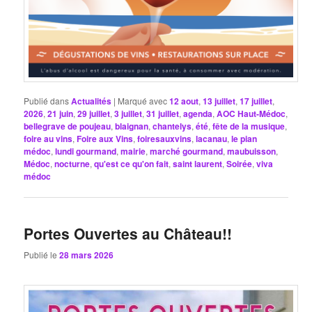
Publié dans
Actualités
|
Marqué avec
12 aout
,
13 juillet
,
17 juillet
,
2026
,
21 juin
,
29 juillet
,
3 juillet
,
31 juillet
,
agenda
,
AOC Haut-Médoc
,
bellegrave de poujeau
,
blaignan
,
chantelys
,
été
,
fête de la musique
,
foire au vins
,
Foire aux Vins
,
foiresauxvins
,
lacanau
,
le pian
médoc
,
lundi gourmand
,
mairie
,
marché gourmand
,
maubuisson
,
Médoc
,
nocturne
,
qu'est ce qu'on fait
,
saint laurent
,
Soirée
,
viva
médoc
Portes Ouvertes au Château!!
Publié le
28 mars 2026