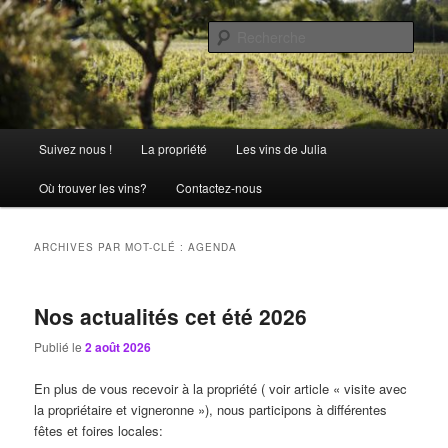
Aller
Aller
La passion comme tradition
au
au
Rech
contenu
contenu
principal
secondaire
Château Julia
Menu
Suivez nous !
La propriété
Les vins de Julia
principal
Où trouver les vins?
Contactez-nous
ARCHIVES PAR MOT-CLÉ :
AGENDA
Nos actualités cet été 2026
Publié le
2 août 2026
En plus de vous recevoir à la propriété ( voir article « visite avec
la propriétaire et vigneronne »), nous participons à différentes
fêtes et foires locales: