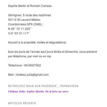
Sophie Martin et Romain Carreau
Sémignan, 5 route des machines
33112 St Laurent-Médoc
Coordonnées GPS (DMS) :
N 45° 10′ 11.323″
O 0° 53′ 31.117″
Accueil à la propriété, visites et dégustations:
tous les jours de l’année sauf jours fériés et dimanche, nous prévenir
par téléphone, par mail ou en mp
Téléphone : 0618007922
Mail : chateau.julia@gmail.com
RETROUVEZ NOUS SUR FACEBOOK , TRIPADVISOR
Château Julia- Sophie Martin- De la terre au verre
ARTICLES RÉCENTS