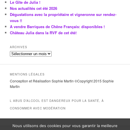
Le Gîte de Julia !
Nos actualités cet été 2026
Dégustations avec la propriétaire et vigneronne sur rendez-
vous !!
A vendre Barriques de Chêne Français: disponibles !
Château Julia dans la RVF de cet été!
ARCHIVES
A
r
c
h
MENTIONS LÉGALES
i
Conception et Réalisation Sophie Martin ©Copyright 2015 Sophie
v
Martin
e
s
L ABUS D’ALCOOL EST DANGEREUX POUR LA SANTÉ, À
CONSOMMER AVEC MODÉRATION
Nous utilisons des cookies pour vous garantir la meilleure