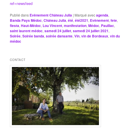
ref=newsfeed
Publié dans
Evènement Château Julia
|
Marqué avec
agenda
,
Banda Pays Médoc
,
Château Julia
,
été
,
été2021
,
Evènement
,
fete
,
fiesta
,
Haut-Médoc
,
Lou Vincent
,
manifestation
,
Médoc
,
Pauillac
,
saint laurent médoc
,
samedi 24 juillet
,
samedi 24 juillet 2021
,
Soirée
,
Soirée banda
,
soirée dansante
,
Vin
,
vin de Bordeaux
,
vin du
médoc
CONTACT