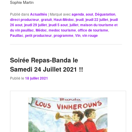
Sophie Martin
Publié dans
Actualités
|
Marqué avec
agenda
,
aout
,
Dégustation
,
direct producteur
,
gratuit
,
Haut-Médoc
,
jeudi
,
jeudi 22 juillet
,
jeudi
26 aout
,
jeudi 29 juillet
,
jeudi 5 aout
,
juillet
,
maison du tourisme et
du vin pauillac
,
Médoc
,
medoc tourisme
,
office de tourisme
,
Pauillac
,
petit producteur
,
programme
,
Vin
,
vin rouge
Soirée Repas-Banda le
Samedi 24 Juillet 2021 !!
Publié le
18 juillet 2021