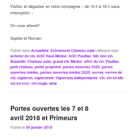
Visitez et dégustez en notre compagnie – de 10 h à 18 h sans
interruption –
On vous attend!!
Sophie et Romain
Publié dans
Actualités
,
Evènement Château Julia
|
Marqué avec
acheter du vin
,
AOC Haut-Médoc
,
AOC Pauillac
,
bib
,
bon vin
,
Bouteille
,
Château Julia
,
grand vin
,
Médoc
,
offrir du vin
,
Pauillac
,
petit château
,
petite propriété
,
portes ouvertes 2020
,
portes
ouvertes médoc
,
portes ouvertes médoc 2020
,
verres
,
verres de
vin
,
vigneron
,
vigneronne
,
Vignerons Indépendants
,
Vin
,
vin en bib
,
vin en vrac
,
vin rouge
,
wine
Portes ouvertes les 7 et 8
avril 2018 et Primeurs
Publié le
30 janvier 2018