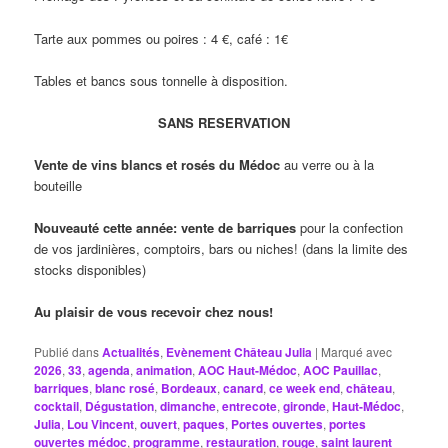
Tarte aux pommes ou poires : 4 €, café : 1€
Tables et bancs sous tonnelle à disposition.
SANS RESERVATION
Vente de vins blancs et rosés du Médoc
au verre ou à la
bouteille
Nouveauté cette année: vente de barriques
pour la confection
de vos jardinières, comptoirs, bars ou niches! (dans la limite des
stocks disponibles)
Au plaisir de vous recevoir chez nous!
Publié dans
Actualités
,
Evènement Château Julia
|
Marqué avec
2026
,
33
,
agenda
,
animation
,
AOC Haut-Médoc
,
AOC Pauillac
,
barriques
,
blanc rosé
,
Bordeaux
,
canard
,
ce week end
,
château
,
cocktail
,
Dégustation
,
dimanche
,
entrecote
,
gironde
,
Haut-Médoc
,
Julia
,
Lou Vincent
,
ouvert
,
paques
,
Portes ouvertes
,
portes
ouvertes médoc
,
programme
,
restauration
,
rouge
,
saint laurent