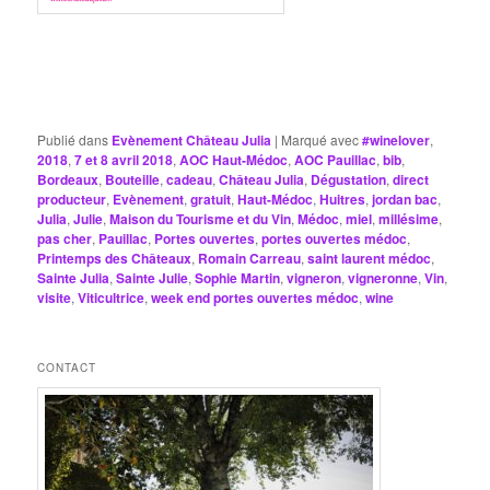
Publié dans
Evènement Château Julia
|
Marqué avec
#winelover
,
2018
,
7 et 8 avril 2018
,
AOC Haut-Médoc
,
AOC Pauillac
,
bib
,
Bordeaux
,
Bouteille
,
cadeau
,
Château Julia
,
Dégustation
,
direct
producteur
,
Evènement
,
gratuit
,
Haut-Médoc
,
Huitres
,
jordan bac
,
Julia
,
Julie
,
Maison du Tourisme et du Vin
,
Médoc
,
miel
,
millésime
,
pas cher
,
Pauillac
,
Portes ouvertes
,
portes ouvertes médoc
,
Printemps des Châteaux
,
Romain Carreau
,
saint laurent médoc
,
Sainte Julia
,
Sainte Julie
,
Sophie Martin
,
vigneron
,
vigneronne
,
Vin
,
visite
,
Viticultrice
,
week end portes ouvertes médoc
,
wine
CONTACT