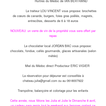
Huîtres du Médoc de IAN BERTRAND
Le traiteur LOU VINCENT vous propose: brochettes
de cœurs de canards, burgers, foies gras poêlés, magrets,
entrecôtes, desserts de 6 à 18 euros
NOUVEAU: un verre de vin de la propriété vous sera offert par
repas
Le chocolatier local JORDAN BAC vous propose:
chocolats, fondue, cafés gourmands, glaces artisanales (selon
météo)
Miel du Médoc direct Producteur ERIC VIGIER
La réservation pour déjeuner est conseillée à
chateau.julia@gmail.com ou au 0618007922
Trampoline, balançoire et coloriage pour les enfants
Cette année, nous fêtons les Julia et Julie le Dimanche 8 avril,
un cadeau sera remis tout le weekend aux femmes portant ce