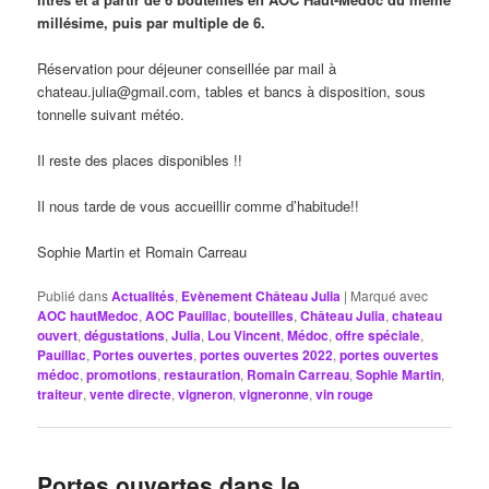
millésime, puis par multiple de 6.
Réservation pour déjeuner conseillée par mail à
chateau.julia@gmail.com, tables et bancs à disposition, sous
tonnelle suivant météo.
Il reste des places disponibles !!
Il nous tarde de vous accueillir comme d’habitude!!
Sophie Martin et Romain Carreau
Publié dans
Actualités
,
Evènement Château Julia
|
Marqué avec
AOC hautMedoc
,
AOC Pauillac
,
bouteilles
,
Château Julia
,
chateau
ouvert
,
dégustations
,
Julia
,
Lou Vincent
,
Médoc
,
offre spéciale
,
Pauillac
,
Portes ouvertes
,
portes ouvertes 2022
,
portes ouvertes
médoc
,
promotions
,
restauration
,
Romain Carreau
,
Sophie Martin
,
traiteur
,
vente directe
,
vigneron
,
vigneronne
,
vin rouge
Portes ouvertes dans le