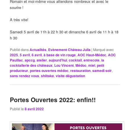
Romain et moi-même vous attendons nombreux et avec le
sourire !
A très vite!
Samedi 5 avril de 11h à 22 h 30 et dimanche 6 avril de 11 h à 18
h 30
Publié dans
Actualités
,
Evènement Château Julia
|
Marqué avec
2025
,
5 avril
,
6 avril
,
à base de vin rouge
,
AOC Haut-Médoc
,
AOC
Pauillac
,
apccg
,
atelier
,
aujourd'hui
,
cocktail
,
entrecote
,
la
cocktailerie des châteaux
,
Lou Vincent
,
Médoc
,
miel
,
petit
producteur
,
portes ouvertes médoc
,
restauration
,
samedi soir
,
sans rendez vous
,
shiitake
,
visite dégustation
Portes Ouvertes 2022: enfin!!
Publié le
8 avril 2022