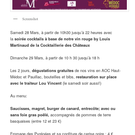
Screenshot
Samedi 28 Mars, à partir de 10h30 jusqu’à 22 heures avec
la
soirée cocktails à base de notre vin rouge by Louis
Martinaud de la Cocktaillerie des Châteaux
Dimanche 29 Mars, à partir de 10 h 30 jusqu’à 18 h
Les 2 jours,
dégustations gratuites
de nos vins en AOC Haut-
Médoc et Pauillac, bouteilles et bibs,
restauration sur place
avec le traiteur Lou Vincent
(le samedi soir aussi!)
Au menu:
Saucisses, magret, burger de canard, entrecôte; avec ou
sans foie gras poêlé,
accompagnés de pommes de terre
basquaises (entre 12 et 23 €)
Fromage des Pyrénées et sa confiture de cerise noire : 4 €