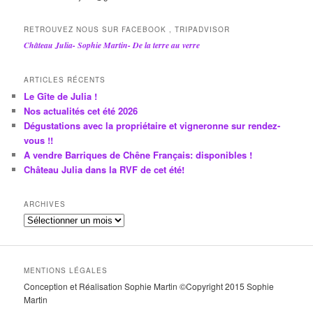
RETROUVEZ NOUS SUR FACEBOOK , TRIPADVISOR
Château Julia- Sophie Martin- De la terre au verre
ARTICLES RÉCENTS
Le Gîte de Julia !
Nos actualités cet été 2026
Dégustations avec la propriétaire et vigneronne sur rendez-
vous !!
A vendre Barriques de Chêne Français: disponibles !
Château Julia dans la RVF de cet été!
ARCHIVES
A
r
c
h
MENTIONS LÉGALES
i
Conception et Réalisation Sophie Martin ©Copyright 2015 Sophie
v
Martin
e
s