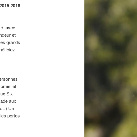
 2015,2016
ité, avec
ondeur et
les grands
néficiez
personnes
omiel et
aux Six
llade aux
tc…) Un
les portes