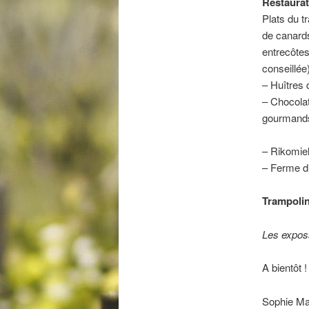
Restaurat
Plats du t
de canards
entrecôtes
conseillée)
– Huîtres
– Chocolat
gourmand
– Rikomiel
– Ferme d’
Trampolin
Les exposa
A bientôt !
Sophie Ma