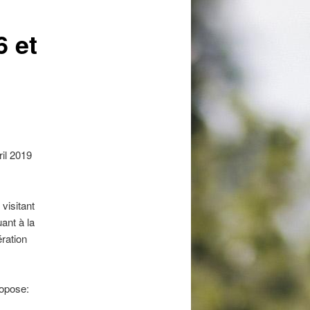
6 et
ril 2019
visitant
uant à la
ration
ropose: