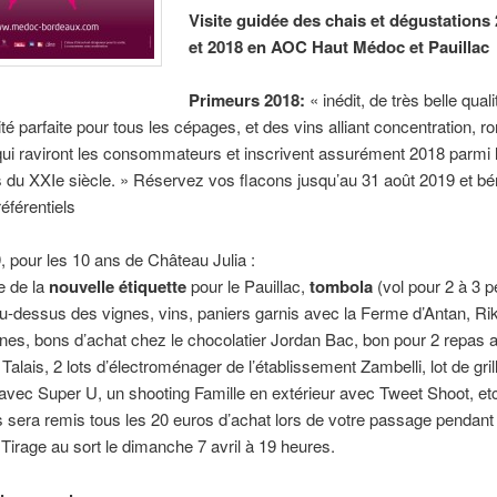
Visite guidée des chais et dégustations
et 2018 en AOC Haut Médoc et Pauillac
Primeurs 2018:
« inédit, de très belle qual
té parfaite pour tous les cépages, et des vins alliant concentration, r
 qui raviront les consommateurs et inscrivent assurément 2018 parmi 
 du XXIe siècle. » Réservez vos flacons jusqu’au 31 août 2019 et bé
référentiels
 pour les 10 ans de Château Julia :
e de la
nouvelle étiquette
pour le Pauillac,
tombola
(vol pour 2 à 3 
u-dessus des vignes, vins, paniers garnis avec la Ferme d’Antan, Rik
nes, bons d’achat chez le chocolatier Jordan Bac, bon pour 2 repas 
Talais, 2 lots d’électroménager de l’établissement Zambelli, lot de gri
avec Super U, un shooting Famille en extérieur avec Tweet Shoot, e
s sera remis tous les 20 euros d’achat lors de votre passage pendant 
 Tirage au sort le dimanche 7 avril à 19 heures.