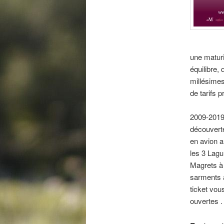
une maturi
équilibre,
millésimes
de tarifs p
2009-2019,
découvert
en avion a
les 3 Lagu
Magrets à 
sarments 
ticket vou
ouvertes .