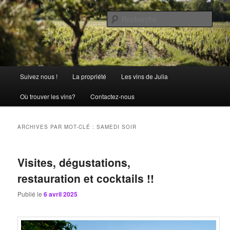
Aller
Aller
La passion comme tradition
au
au
Rech
contenu
contenu
principal
secondaire
Château Julia
Menu
Suivez nous !
La propriété
Les vins de Julia
principal
Où trouver les vins?
Contactez-nous
ARCHIVES PAR MOT-CLÉ :
SAMEDI SOIR
Visites, dégustations,
restauration et cocktails !!
Publié le
6 avril 2025