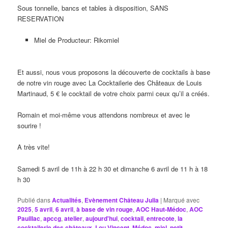
Sous tonnelle, bancs et tables à disposition, SANS
RESERVATION
Miel de Producteur: Rikomiel
Et aussi, nous vous proposons la découverte de cocktails à base
de notre vin rouge avec La Cocktailerie des Châteaux de Louis
Martinaud, 5 € le cocktail de votre choix parmi ceux qu’il a créés.
Romain et moi-même vous attendons nombreux et avec le
sourire !
A très vite!
Samedi 5 avril de 11h à 22 h 30 et dimanche 6 avril de 11 h à 18
h 30
Publié dans
Actualités
,
Evènement Château Julia
|
Marqué avec
2025
,
5 avril
,
6 avril
,
à base de vin rouge
,
AOC Haut-Médoc
,
AOC
Pauillac
,
apccg
,
atelier
,
aujourd'hui
,
cocktail
,
entrecote
,
la
cocktailerie des châteaux
,
Lou Vincent
,
Médoc
,
miel
,
petit