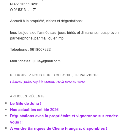
N 45° 10′ 11.323″
O 0° 53′ 31.117″
Accueil à la propriété, visites et dégustations:
tous les jours de l’année sauf jours fériés et dimanche, nous prévenir
par téléphone, par mail ou en mp
Téléphone : 0618007922
Mail : chateau.julia@gmail.com
RETROUVEZ NOUS SUR FACEBOOK , TRIPADVISOR
Château Julia- Sophie Martin- De la terre au verre
ARTICLES RÉCENTS
Le Gîte de Julia !
Nos actualités cet été 2026
Dégustations avec la propriétaire et vigneronne sur rendez-
vous !!
A vendre Barriques de Chêne Français: disponibles !