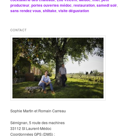
producteur
,
portes ouvertes médoc
,
restauration
,
samedi soir
,
sans rendez vous
,
shiitake
,
visite dégustation
CONTACT
Sophie Martin et Romain Carreau
Sémignan, 5 route des machines
33112 St Laurent-Médoc
Coordonnées GPS (DMS) :