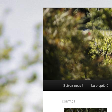
Aller
Aller
La passion comme tradition
au
au
contenu
contenu
Château Julia
principal
secondaire
Menu
Suivez nous !
La propriété
principal
CONTACT