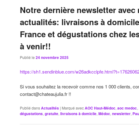
Notre dernière newsletter avec
actualités: livraisons à domicil
France et dégustations chez les
à venir!!
Publié le
24 novembre 2025
https://sh1.sendinblue.com/w26adkcclpfe.html?t=1762606
Si vous souhaitez la recevoir comme nos 1 000 clients, co
contact@chateaujulia.fr !!
Publié dans
Actualités
|
Marqué avec
AOC Haut-Médoc
,
aoc medoc
,
dégustations
,
gratuite
,
livraisons à domicile
,
Médoc
,
newsletter
,
Pau