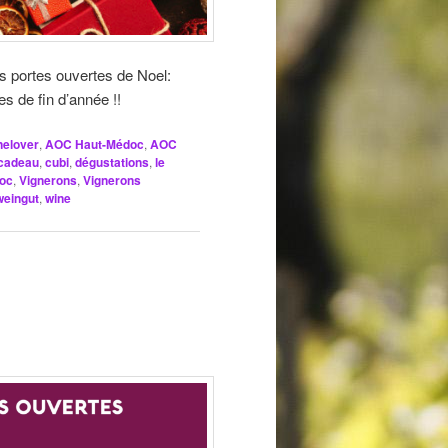
 portes ouvertes de Noel:
s de fin d’année !!
nelover
,
AOC Haut-Médoc
,
AOC
 cadeau
,
cubi
,
dégustations
,
le
doc
,
Vignerons
,
Vignerons
weingut
,
wine