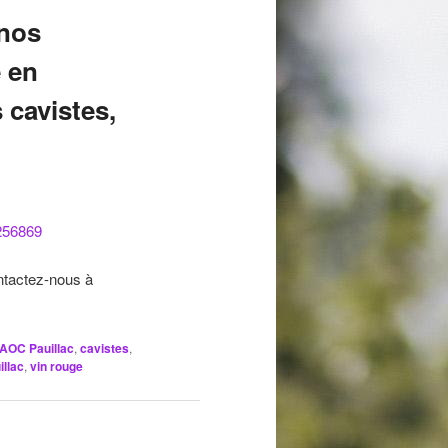
 nos
e en
 cavistes,
256869
ntactez-nous à
AOC Pauillac
,
cavistes
,
illac
,
vin rouge