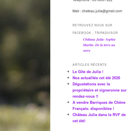
Mail : chateau.julia@gmail.com
RETROUVEZ NOUS SUR
FACEBOOK , TRIPADVISOR
Château Julia- Sophie
Martin- De la terre au
verre
ARTICLES RÉCENTS
Le Gîte de Julia !
Nos actualités cet été 2026
Dégustations avec la
propriétaire et vigneronne sur
rendez-vous !!
A vendre Barriques de Chêne
Français: disponibles !
Château Julia dans la RVF de
cet été!