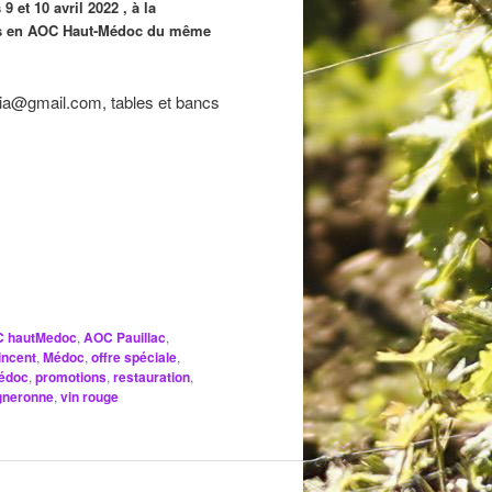
 et 10 avril 2022 , à la
eilles en AOC Haut-Médoc du même
ulia@gmail.com, tables et bancs
 hautMedoc
,
AOC Pauillac
,
incent
,
Médoc
,
offre spéciale
,
médoc
,
promotions
,
restauration
,
gneronne
,
vin rouge