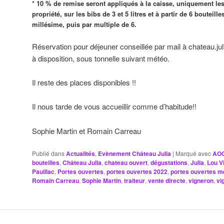
* 10 % de remise seront appliqués à la caisse, uniquement les 9
propriété, sur les bibs de 3 et 5 litres et à partir de 6 bout
millésime, puis par multiple de 6.
Réservation pour déjeuner conseillée par mail à chateau.j
à disposition, sous tonnelle suivant météo.
Il reste des places disponibles !!
Il nous tarde de vous accueillir comme d’habitude!!
Sophie Martin et Romain Carreau
Publié dans
Actualités
,
Evènement Château Julia
|
Marqué avec
AOC
bouteilles
,
Château Julia
,
chateau ouvert
,
dégustations
,
Julia
,
Lou V
Pauillac
,
Portes ouvertes
,
portes ouvertes 2022
,
portes ouvertes 
Romain Carreau
,
Sophie Martin
,
traiteur
,
vente directe
,
vigneron
,
vi