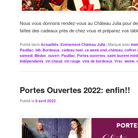
Nous vous donnons rendez-vous au Château Julia pour des
faîtes des cadeaux près de chez vous et préparez vos table
Publié dans
Actualités
,
Evènement Château Julia
|
Marqué avec
#wi
Pauillac
,
bib
,
Bordeaux
,
cadeau noel
,
ce week end
,
château
,
coffret
samedi
,
Médoc
,
ouvert
,
Pauillac
,
Portes ouvertes
,
saint laurent mé
Indépendants
,
vin chaud
,
vin rouge
,
vins de bordeaux
,
Vrac
,
weine
,
Portes Ouvertes 2022: enfin!!
Publié le
8 avril 2022