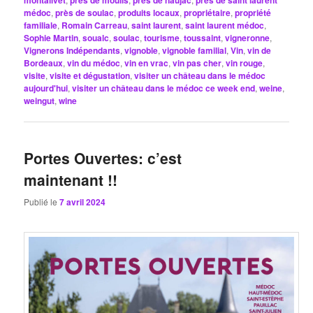
montalivet
près de moulis
près de naujac
près de saint laurent
médoc
,
près de soulac
,
produits locaux
,
propriétaire
,
propriété
familiale
,
Romain Carreau
,
saint laurent
,
saint laurent médoc
,
Sophie Martin
,
soualc
,
soulac
,
tourisme
,
toussaint
,
vigneronne
,
Vignerons Indépendants
,
vignoble
,
vignoble familial
,
Vin
,
vin de
Bordeaux
,
vin du médoc
,
vin en vrac
,
vin pas cher
,
vin rouge
,
visite
,
visite et dégustation
,
visiter un château dans le médoc
aujourd'hui
,
visiter un château dans le médoc ce week end
,
weine
,
weingut
,
wine
Portes Ouvertes: c’est
maintenant !!
Publié le
7 avril 2024