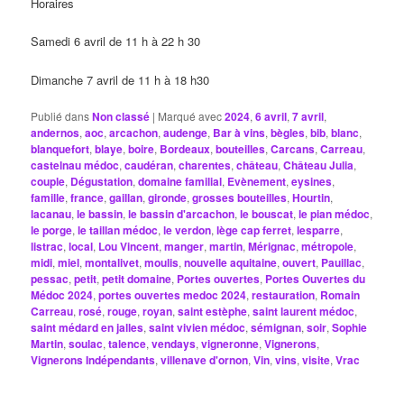
Horaires
Samedi 6 avril de 11 h à 22 h 30
Dimanche 7 avril de 11 h à 18 h30
Publié dans
Non classé
|
Marqué avec
2024
,
6 avril
,
7 avril
,
andernos
,
aoc
,
arcachon
,
audenge
,
Bar à vins
,
bègles
,
bib
,
blanc
,
blanquefort
,
blaye
,
boire
,
Bordeaux
,
bouteilles
,
Carcans
,
Carreau
,
castelnau médoc
,
caudéran
,
charentes
,
château
,
Château Julia
,
couple
,
Dégustation
,
domaine familial
,
Evènement
,
eysines
,
famille
,
france
,
gaillan
,
gironde
,
grosses bouteilles
,
Hourtin
,
lacanau
,
le bassin
,
le bassin d'arcachon
,
le bouscat
,
le pian médoc
,
le porge
,
le taillan médoc
,
le verdon
,
lège cap ferret
,
lesparre
,
listrac
,
local
,
Lou Vincent
,
manger
,
martin
,
Mérignac
,
métropole
,
midi
,
miel
,
montalivet
,
moulis
,
nouvelle aquitaine
,
ouvert
,
Pauillac
,
pessac
,
petit
,
petit domaine
,
Portes ouvertes
,
Portes Ouvertes du
Médoc 2024
,
portes ouvertes medoc 2024
,
restauration
,
Romain
Carreau
,
rosé
,
rouge
,
royan
,
saint estèphe
,
saint laurent médoc
,
saint médard en jalles
,
saint vivien médoc
,
sémignan
,
soir
,
Sophie
Martin
,
soulac
,
talence
,
vendays
,
vigneronne
,
Vignerons
,
Vignerons Indépendants
,
villenave d'ornon
,
Vin
,
vins
,
visite
,
Vrac