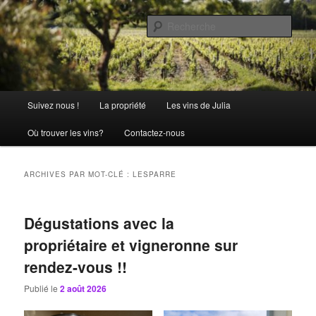
Aller
Aller
La passion comme tradition
au
au
Rech
contenu
contenu
principal
secondaire
Château Julia
Menu
Suivez nous !
La propriété
Les vins de Julia
principal
Où trouver les vins?
Contactez-nous
ARCHIVES PAR MOT-CLÉ :
LESPARRE
Dégustations avec la
propriétaire et vigneronne sur
rendez-vous !!
Publié le
2 août 2026