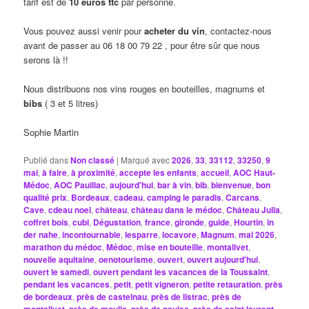
tarif est de
10 euros ttc
par personne.
Vous pouvez aussi venir pour
acheter du vin
, contactez-nous
avant de passer au 06 18 00 79 22 , pour être sûr que nous
serons là !!
Nous distribuons nos vins rouges en bouteilles, magnums et
bibs
( 3 et 5 litres)
Sophie Martin
Publié dans
Non classé
|
Marqué avec
2026
,
33
,
33112
,
33250
,
9
mai
,
à faire
,
à proximité
,
accepte les enfants
,
accueil
,
AOC Haut-
Médoc
,
AOC Pauillac
,
aujourd'hui
,
bar à vin
,
bib
,
bienvenue
,
bon
qualité prix
,
Bordeaux
,
cadeau
,
camping le paradis
,
Carcans
,
Cave
,
cdeau noel
,
château
,
château dans le médoc
,
Château Julia
,
coffret bois
,
cubi
,
Dégustation
,
france
,
gironde
,
guide
,
Hourtin
,
in
der nahe
,
incontournable
,
lesparre
,
locavore
,
Magnum
,
mai 2026
,
marathon du médoc
,
Médoc
,
mise en bouteille
,
montalivet
,
nouvelle aquitaine
,
oenotourisme
,
ouvert
,
ouvert aujourd'hui
,
ouvert le samedi
,
ouvert pendant les vacances de la Toussaint
,
pendant les vacances
,
petit
,
petit vigneron
,
petite retauration
,
près
de bordeaux
,
près de castelnau
,
près de listrac
,
près de
,
,
,