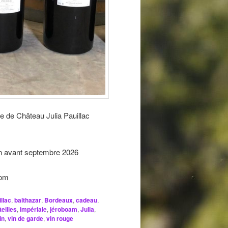
 de Château Julia Pauillac
on avant septembre 2026
com
llac
,
balthazar
,
Bordeaux
,
cadeau
,
eilles
,
impériale
,
jéroboam
,
Julia
,
in
,
vin de garde
,
vin rouge