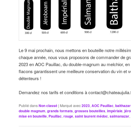
Le 9 mai prochain, nous mettons en bouteille notre millési
chaque année, nous vous proposons de commander de gra
2023 en AOC Pauillac, du double-magnum au melchior, en c
flacons garantissent une meilleure conservation du vin et 
détenteurs !
Demandez nos tarifs et conditions à contact@chateaujulia.
Publié dans
Non classé
|
Marqué avec
2023
,
AOC Pauillac
,
balthazar
double magnum
,
grands formats
,
grosses bouteilles
,
impériale
,
jér
mise en bouteille
,
Pauillac
,
rouge
,
saint laurent médoc
,
salmanazar
,