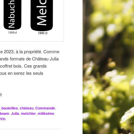
me 2023, à la propriété. Comme
nds formats de Château Julia
offret bois. Ces grands
vous en serez les seuls
fr
,
bouteilles
,
château
,
Commande
,
oboam
,
Julia
,
melchior
,
millésime
,
Vin