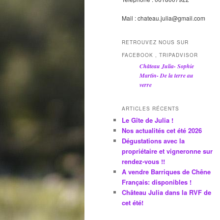
Mail : chateau.julia@gmail.com
RETROUVEZ NOUS SUR
FACEBOOK , TRIPADVISOR
Château Julia- Sophie
Martin- De la terre au
verre
ARTICLES RÉCENTS
Le Gîte de Julia !
Nos actualités cet été 2026
Dégustations avec la
propriétaire et vigneronne sur
rendez-vous !!
A vendre Barriques de Chêne
Français: disponibles !
Château Julia dans la RVF de
cet été!