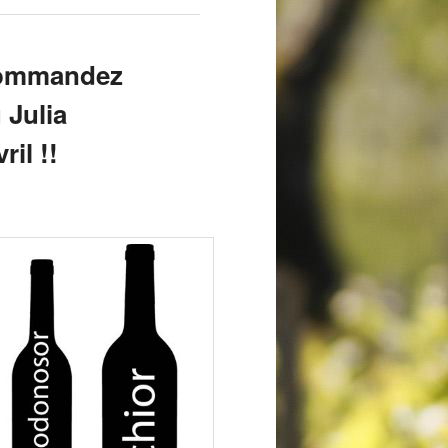
commandez
 Julia
il !!