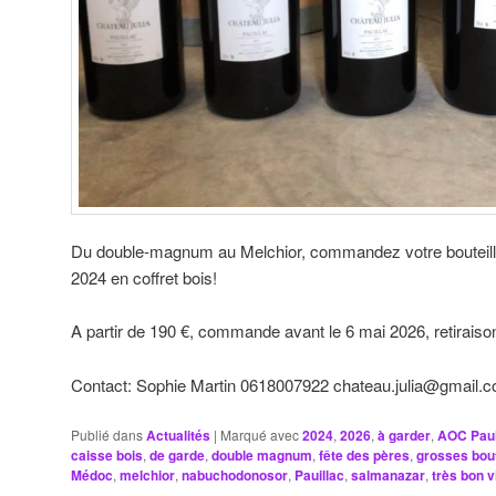
Du double-magnum au Melchior, commandez votre bouteille
2024 en coffret bois!
A partir de 190 €, commande avant le 6 mai 2026, retirais
Contact: Sophie Martin 0618007922 chateau.julia@gmail.
Publié dans
Actualités
|
Marqué avec
2024
,
2026
,
à garder
,
AOC Paui
caisse bois
,
de garde
,
double magnum
,
fête des pères
,
grosses bout
Médoc
,
melchior
,
nabuchodonosor
,
Pauillac
,
salmanazar
,
très bon v