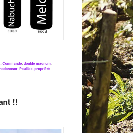
a
,
Commande
,
double magnum
,
hodonosor
,
Pauillac
,
propriété
nt !!