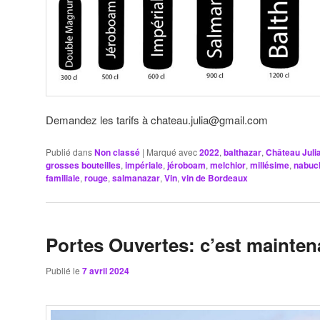
Demandez les tarifs à chateau.julia@gmail.com
Publié dans
Non classé
|
Marqué avec
2022
,
balthazar
,
Château Juli
grosses bouteilles
,
impériale
,
jéroboam
,
melchior
,
millésime
,
nabuc
familiale
,
rouge
,
salmanazar
,
Vin
,
vin de Bordeaux
Portes Ouvertes: c’est maintena
Publié le
7 avril 2024