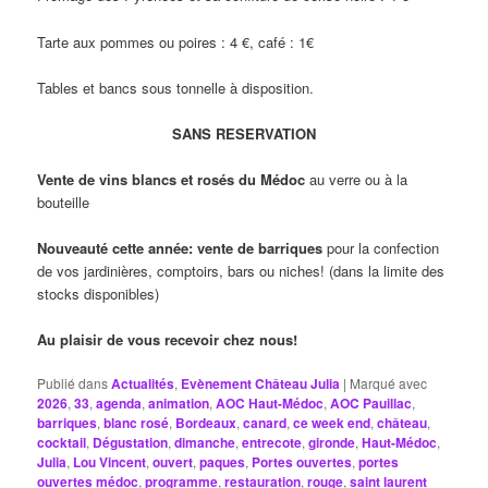
Tarte aux pommes ou poires : 4 €, café : 1€
Tables et bancs sous tonnelle à disposition.
SANS RESERVATION
Vente de vins blancs et rosés du Médoc
au verre ou à la
bouteille
Nouveauté cette année: vente de barriques
pour la confection
de vos jardinières, comptoirs, bars ou niches! (dans la limite des
stocks disponibles)
Au plaisir de vous recevoir chez nous!
Publié dans
Actualités
,
Evènement Château Julia
|
Marqué avec
2026
,
33
,
agenda
,
animation
,
AOC Haut-Médoc
,
AOC Pauillac
,
barriques
,
blanc rosé
,
Bordeaux
,
canard
,
ce week end
,
château
,
cocktail
,
Dégustation
,
dimanche
,
entrecote
,
gironde
,
Haut-Médoc
,
Julia
,
Lou Vincent
,
ouvert
,
paques
,
Portes ouvertes
,
portes
ouvertes médoc
,
programme
,
restauration
,
rouge
,
saint laurent