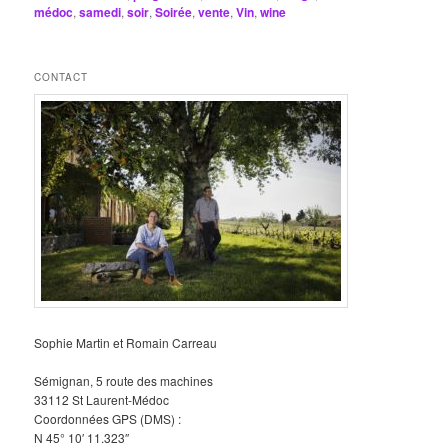
médoc
,
samedi
,
soir
,
Soirée
,
vente
,
Vin
,
wine
CONTACT
Sophie Martin et Romain Carreau
Sémignan, 5 route des machines
33112 St Laurent-Médoc
Coordonnées GPS (DMS) :
N 45° 10′ 11.323″