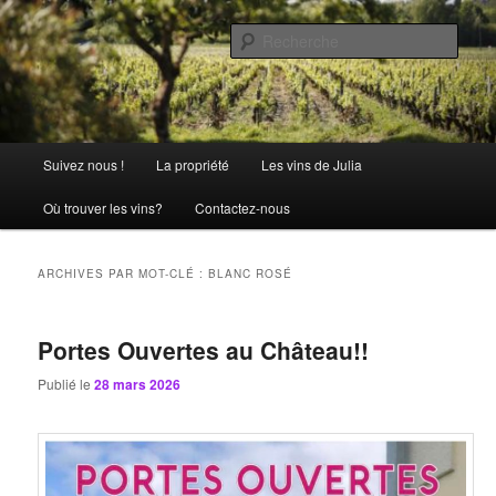
Aller
Aller
La passion comme tradition
au
au
Rech
contenu
contenu
principal
secondaire
Château Julia
Menu
Suivez nous !
La propriété
Les vins de Julia
principal
Où trouver les vins?
Contactez-nous
ARCHIVES PAR MOT-CLÉ :
BLANC ROSÉ
Portes Ouvertes au Château!!
Publié le
28 mars 2026