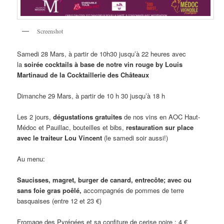
Screenshot
Samedi 28 Mars, à partir de 10h30 jusqu’à 22 heures avec
la
soirée cocktails à base de notre vin rouge by Louis
Martinaud de la Cocktaillerie des Châteaux
Dimanche 29 Mars, à partir de 10 h 30 jusqu’à 18 h
Les 2 jours,
dégustations gratuites
de nos vins en AOC Haut-
Médoc et Pauillac, bouteilles et bibs,
restauration sur place
avec le traiteur Lou Vincent
(le samedi soir aussi!)
Au menu:
Saucisses, magret, burger de canard, entrecôte; avec ou
sans foie gras poêlé,
accompagnés de pommes de terre
basquaises (entre 12 et 23 €)
Fromage des Pyrénées et sa confiture de cerise noire : 4 €