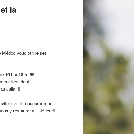
et la
 le Médoc vous ouvre ses
de 10 h à 18 h
, 69
ccueillent dont
u Julia !!!
invite à venir inaugurer mon
vous y restaurer à l’intérieur!!