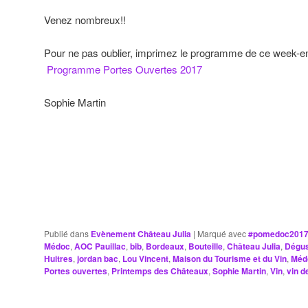
Venez nombreux!!
Pour ne pas oublier, imprimez le programme de ce week-end
Programme Portes Ouvertes 2017
Sophie Martin
Publié dans
Evènement Château Julia
|
Marqué avec
#pomedoc201
Médoc
,
AOC Pauillac
,
bib
,
Bordeaux
,
Bouteille
,
Château Julia
,
Dégus
Huitres
,
jordan bac
,
Lou Vincent
,
Maison du Tourisme et du Vin
,
Méd
Portes ouvertes
,
Printemps des Châteaux
,
Sophie Martin
,
Vin
,
vin d