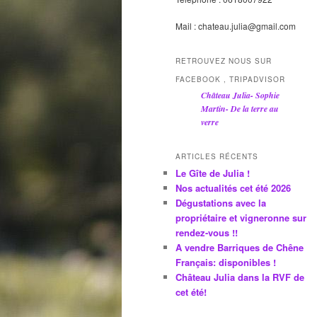
Mail : chateau.julia@gmail.com
RETROUVEZ NOUS SUR
FACEBOOK , TRIPADVISOR
Château Julia- Sophie
Martin- De la terre au
verre
ARTICLES RÉCENTS
Le Gîte de Julia !
Nos actualités cet été 2026
Dégustations avec la
propriétaire et vigneronne sur
rendez-vous !!
A vendre Barriques de Chêne
Français: disponibles !
Château Julia dans la RVF de
cet été!