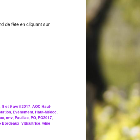
 de fête en cliquant sur
7
,
8 et 9 avril 2017
,
AOC Haut-
tation
,
Evènement
,
Haut-Médoc
,
oc
,
mtv
,
Pauillac
,
PO
,
PO2017
,
e Bordeaux
,
Viticultrice
,
wine