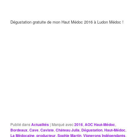
Dégustation gratuite de mon Haut Médoc 2016 à Ludon Médoc !
Publié dans
Actualités
|
Marqué avec
2016
,
AOC Haut-Médoc
,
Bordeaux
,
Cave
,
Caviste
,
Château Julia
,
Dégustation
,
Haut-Médoc
,
La Médocaine
,
producteur
,
Sophie Martin
,
Vignerons Indépendants
,