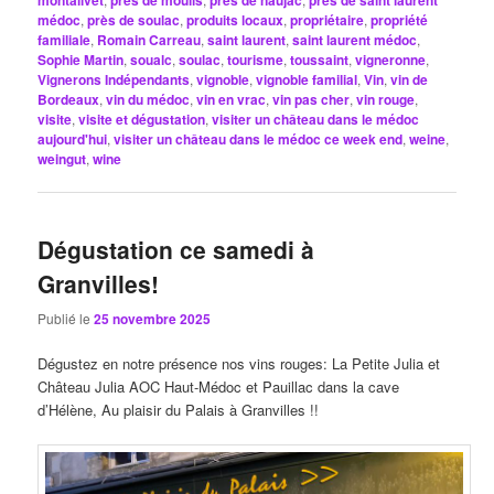
montalivet
près de moulis
près de naujac
près de saint laurent
médoc
,
près de soulac
,
produits locaux
,
propriétaire
,
propriété
familiale
,
Romain Carreau
,
saint laurent
,
saint laurent médoc
,
Sophie Martin
,
soualc
,
soulac
,
tourisme
,
toussaint
,
vigneronne
,
Vignerons Indépendants
,
vignoble
,
vignoble familial
,
Vin
,
vin de
Bordeaux
,
vin du médoc
,
vin en vrac
,
vin pas cher
,
vin rouge
,
visite
,
visite et dégustation
,
visiter un château dans le médoc
aujourd'hui
,
visiter un château dans le médoc ce week end
,
weine
,
weingut
,
wine
Dégustation ce samedi à
Granvilles!
Publié le
25 novembre 2025
Dégustez en notre présence nos vins rouges: La Petite Julia et
Château Julia AOC Haut-Médoc et Pauillac dans la cave
d’Hélène, Au plaisir du Palais à Granvilles !!