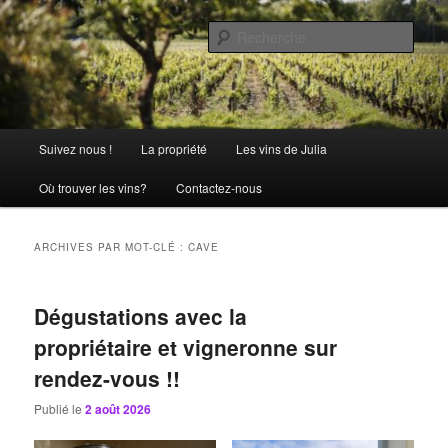
Aller
Aller
La passion comme tradition
au
au
Rech
contenu
contenu
principal
secondaire
Château Julia
Menu
Suivez nous !
La propriété
Les vins de Julia
principal
Où trouver les vins?
Contactez-nous
ARCHIVES PAR MOT-CLÉ :
CAVE
Dégustations avec la
propriétaire et vigneronne sur
rendez-vous !!
Publié le
2 août 2026