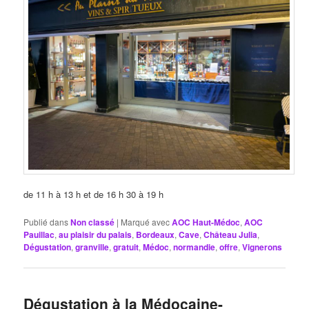
de 11 h à 13 h et de 16 h 30 à 19 h
Publié dans
Non classé
|
Marqué avec
AOC Haut-Médoc
,
AOC
Pauillac
,
au plaisir du palais
,
Bordeaux
,
Cave
,
Château Julia
,
Dégustation
,
granville
,
gratuit
,
Médoc
,
normandie
,
offre
,
Vignerons
Dégustation à la Médocaine-