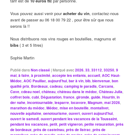
tarif est de
10 euros ttc
par personne.
Vous pouvez aussi venir pour
acheter du vin
, contactez-nous
avant de passer au 06 18 00 79 22 , pour être sûr que nous
serons là !!
Nous distribuons nos vins rouges en bouteilles, magnums et
bibs
( 3 et 5 litres)
Sophie Martin
Publié dans
Non classé
|
Marqué avec
2026
,
33
,
33112
,
33250
,
9
mai
,
à faire
,
à proximité
,
accepte les enfants
,
accueil
,
AOC Haut-
Médoc
,
AOC Pauillac
,
aujourd'hui
,
bar à vin
,
bib
,
bienvenue
,
bon
qualité prix
,
Bordeaux
,
cadeau
,
camping le paradis
,
Carcans
,
Cave
,
cdeau noel
,
château
,
château dans le médoc
,
Château Julia
,
coffret bois
,
cubi
,
Dégustation
,
france
,
gironde
,
guide
,
Hourtin
,
in
der nahe
,
incontournable
,
lesparre
,
locavore
,
Magnum
,
mai 2026
,
marathon du médoc
,
Médoc
,
mise en bouteille
,
montalivet
,
nouvelle aquitaine
,
oenotourisme
,
ouvert
,
ouvert aujourd'hui
,
ouvert le samedi
,
ouvert pendant les vacances de la Toussaint
,
pendant les vacances
,
petit
,
petit vigneron
,
petite retauration
,
près
de bordeaux
,
près de castelnau
,
près de listrac
,
près de
,
,
,