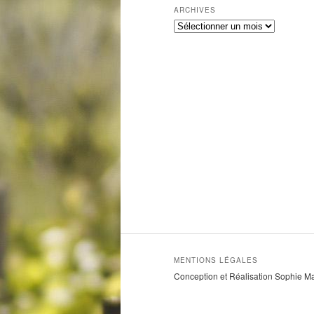
ARCHIVES
A
r
c
h
i
v
e
s
MENTIONS LÉGALES
Conception et Réalisation Sophie M