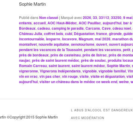
Sophie Martin
Publié dans
Non classé
|
Marqué avec
2026
,
33
,
33112
,
33250
,
9 mai
enfants
,
accueil
,
AOC Haut-Médoc
,
AOC Pauillac
,
aujourd'hui
,
bar à 
Bordeaux
,
cadeau
,
camping le paradis
,
Carcans
,
Cave
,
cdeau noel
,
Château Julia
,
coffret bois
,
cubi
,
Dégustation
,
france
,
gironde
,
guide
incontournable
,
lesparre
,
locavore
,
Magnum
,
mai 2026
,
marathon d
montalivet
,
nouvelle aquitaine
,
oenotourisme
,
ouvert
,
ouvert aujourd
pendant les vacances de la Toussaint
,
pendant les vacances
,
petit
,
près de bordeaux
,
près de castelnau
,
près de listrac
,
près de monta
naujac
,
près de saint laurent médoc
,
près de soulac
,
produits locau
Romain Carreau
,
saint laurent
,
saint laurent médoc
,
Sophie Martin
,
vigneronne
,
Vignerons Indépendants
,
vignoble
,
vignoble familial
,
Vin
vin en vrac
,
vin pas cher
,
vin rouge
,
visite
,
visite et dégustation
,
vis
aujourd'hui
,
visiter un château dans le médoc ce week end
,
weine
,
w
L ABUS D’ALCOOL EST DANGEREU
artin ©Copyright 2015 Sophie Martin
AVEC MODÉRATION