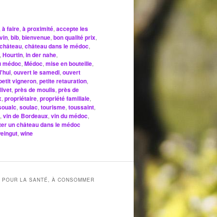
,
à faire
,
à proximité
,
accepte les
vin
,
bib
,
bienvenue
,
bon qualité prix
,
château
,
château dans le médoc
,
,
Hourtin
,
in der nahe
,
u médoc
,
Médoc
,
mise en bouteille
,
'hui
,
ouvert le samedi
,
ouvert
petit vigneron
,
petite retauration
,
livet
,
près de moulis
,
près de
x
,
propriétaire
,
propriété familiale
,
soualc
,
soulac
,
tourisme
,
toussaint
,
,
vin de Bordeaux
,
vin du médoc
,
iter un château dans le médoc
eingut
,
wine
X POUR LA SANTÉ, À CONSOMMER