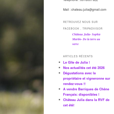
Mail : chateau.julia@gmail.com
RETROUVEZ NOUS SUR
FACEBOOK , TRIPADVISOR
Château Julia- Sophie
Martin- De la terre au
verre
ARTICLES RÉCENTS
Le Gîte de Julia !
Nos actualités cet été 2026
Dégustations avec la
propriétaire et vigneronne sur
rendez-vous !!
A vendre Barriques de Chêne
Français: disponibles !
Château Julia dans la RVF de
cet été!