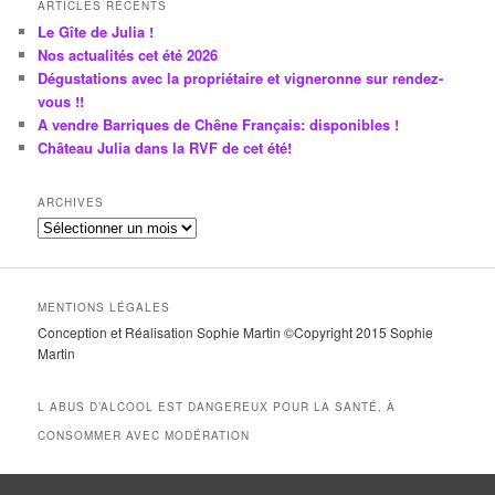
ARTICLES RÉCENTS
Le Gîte de Julia !
Nos actualités cet été 2026
Dégustations avec la propriétaire et vigneronne sur rendez-
vous !!
A vendre Barriques de Chêne Français: disponibles !
Château Julia dans la RVF de cet été!
ARCHIVES
A
r
c
h
MENTIONS LÉGALES
i
Conception et Réalisation Sophie Martin ©Copyright 2015 Sophie
v
Martin
e
s
L ABUS D’ALCOOL EST DANGEREUX POUR LA SANTÉ, À
CONSOMMER AVEC MODÉRATION