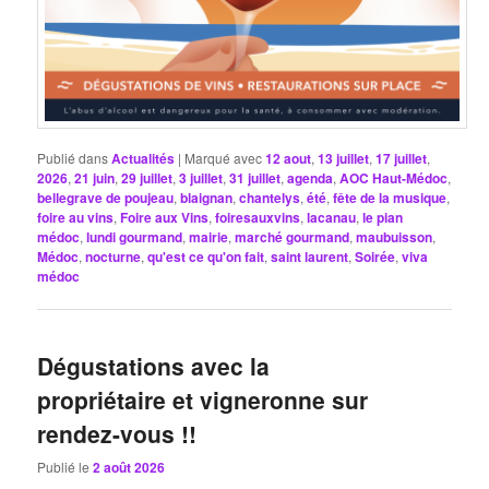
Publié dans
Actualités
|
Marqué avec
12 aout
,
13 juillet
,
17 juillet
,
2026
,
21 juin
,
29 juillet
,
3 juillet
,
31 juillet
,
agenda
,
AOC Haut-Médoc
,
bellegrave de poujeau
,
blaignan
,
chantelys
,
été
,
fête de la musique
,
foire au vins
,
Foire aux Vins
,
foiresauxvins
,
lacanau
,
le pian
médoc
,
lundi gourmand
,
mairie
,
marché gourmand
,
maubuisson
,
Médoc
,
nocturne
,
qu'est ce qu'on fait
,
saint laurent
,
Soirée
,
viva
médoc
Dégustations avec la
propriétaire et vigneronne sur
rendez-vous !!
Publié le
2 août 2026