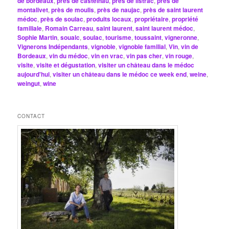
de bordeaux
,
près de castelnau
,
près de listrac
,
près de
montalivet
,
près de moulis
,
près de naujac
,
près de saint laurent
médoc
,
près de soulac
,
produits locaux
,
propriétaire
,
propriété
familiale
,
Romain Carreau
,
saint laurent
,
saint laurent médoc
,
Sophie Martin
,
soualc
,
soulac
,
tourisme
,
toussaint
,
vigneronne
,
Vignerons Indépendants
,
vignoble
,
vignoble familial
,
Vin
,
vin de
Bordeaux
,
vin du médoc
,
vin en vrac
,
vin pas cher
,
vin rouge
,
visite
,
visite et dégustation
,
visiter un château dans le médoc
aujourd'hui
,
visiter un château dans le médoc ce week end
,
weine
,
weingut
,
wine
CONTACT