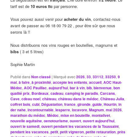
tarif est de
10 euros ttc
par personne.
Vous pouvez aussi venir pour
acheter du vin
, contactez-nous
avant de passer au 06 18 00 79 22 , pour être sûr que nous
serons là !!
Nous distribuons nos vins rouges en bouteilles, magnums et
bibs
( 3 et 5 litres)
Sophie Martin
Publié dans
Non classé
|
Marqué avec
2026
,
33
,
33112
,
33250
,
9
mai
,
à faire
,
à proximité
,
accepte les enfants
,
accueil
,
AOC Haut-
Médoc
,
AOC Pauillac
,
aujourd'hui
,
bar à vin
,
bib
,
bienvenue
,
bon
qualité prix
,
Bordeaux
,
cadeau
,
camping le paradis
,
Carcans
,
Cave
,
cdeau noel
,
château
,
château dans le médoc
,
Château Julia
,
coffret bois
,
cubi
,
Dégustation
,
france
,
gironde
,
guide
,
Hourtin
,
in
der nahe
,
incontournable
,
lesparre
,
locavore
,
Magnum
,
mai 2026
,
marathon du médoc
,
Médoc
,
mise en bouteille
,
montalivet
,
nouvelle aquitaine
,
oenotourisme
,
ouvert
,
ouvert aujourd'hui
,
ouvert le samedi
,
ouvert pendant les vacances de la Toussaint
,
pendant les vacances
,
petit
,
petit vigneron
,
petite retauration
,
près