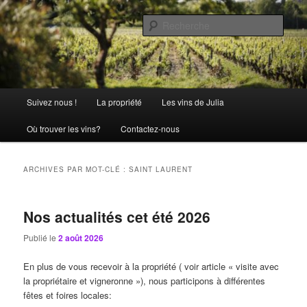
Aller
Aller
La passion comme tradition
au
au
Rech
contenu
contenu
principal
secondaire
Château Julia
Menu
Suivez nous !
La propriété
Les vins de Julia
principal
Où trouver les vins?
Contactez-nous
ARCHIVES PAR MOT-CLÉ :
SAINT LAURENT
Nos actualités cet été 2026
Publié le
2 août 2026
En plus de vous recevoir à la propriété ( voir article « visite avec
la propriétaire et vigneronne »), nous participons à différentes
fêtes et foires locales: