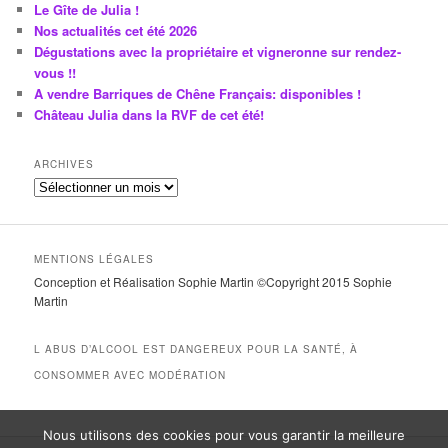
Le Gîte de Julia !
Nos actualités cet été 2026
Dégustations avec la propriétaire et vigneronne sur rendez-
vous !!
A vendre Barriques de Chêne Français: disponibles !
Château Julia dans la RVF de cet été!
ARCHIVES
A
r
c
h
MENTIONS LÉGALES
i
Conception et Réalisation Sophie Martin ©Copyright 2015 Sophie
v
Martin
e
s
L ABUS D’ALCOOL EST DANGEREUX POUR LA SANTÉ, À
CONSOMMER AVEC MODÉRATION
Nous utilisons des cookies pour vous garantir la meilleure