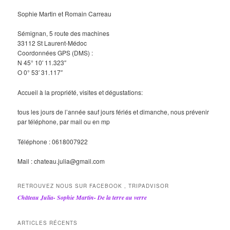
Sophie Martin et Romain Carreau
Sémignan, 5 route des machines
33112 St Laurent-Médoc
Coordonnées GPS (DMS) :
N 45° 10′ 11.323″
O 0° 53′ 31.117″
Accueil à la propriété, visites et dégustations:
tous les jours de l’année sauf jours fériés et dimanche, nous prévenir
par téléphone, par mail ou en mp
Téléphone : 0618007922
Mail : chateau.julia@gmail.com
RETROUVEZ NOUS SUR FACEBOOK , TRIPADVISOR
Château Julia- Sophie Martin- De la terre au verre
ARTICLES RÉCENTS