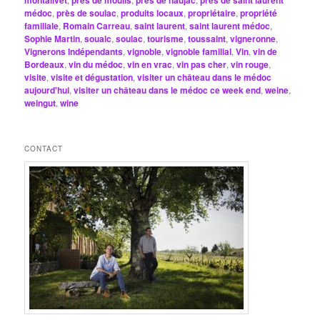
montalivet
près de moulis
près de naujac
près de saint laurent
médoc
,
près de soulac
,
produits locaux
,
propriétaire
,
propriété
familiale
,
Romain Carreau
,
saint laurent
,
saint laurent médoc
,
Sophie Martin
,
soualc
,
soulac
,
tourisme
,
toussaint
,
vigneronne
,
Vignerons Indépendants
,
vignoble
,
vignoble familial
,
Vin
,
vin de
Bordeaux
,
vin du médoc
,
vin en vrac
,
vin pas cher
,
vin rouge
,
visite
,
visite et dégustation
,
visiter un château dans le médoc
aujourd'hui
,
visiter un château dans le médoc ce week end
,
weine
,
weingut
,
wine
CONTACT