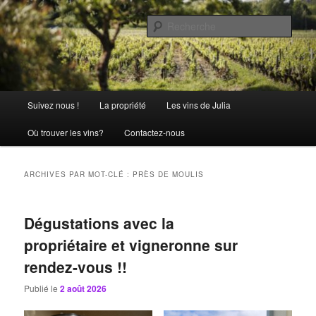
Aller
Aller
La passion comme tradition
au
au
Rech
contenu
contenu
principal
secondaire
Château Julia
Menu
Suivez nous !
La propriété
Les vins de Julia
principal
Où trouver les vins?
Contactez-nous
ARCHIVES PAR MOT-CLÉ :
PRÈS DE MOULIS
Dégustations avec la
propriétaire et vigneronne sur
rendez-vous !!
Publié le
2 août 2026