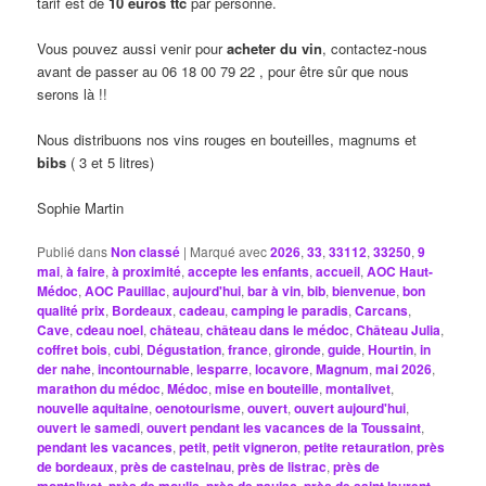
tarif est de
10 euros ttc
par personne.
Vous pouvez aussi venir pour
acheter du vin
, contactez-nous
avant de passer au 06 18 00 79 22 , pour être sûr que nous
serons là !!
Nous distribuons nos vins rouges en bouteilles, magnums et
bibs
( 3 et 5 litres)
Sophie Martin
Publié dans
Non classé
|
Marqué avec
2026
,
33
,
33112
,
33250
,
9
mai
,
à faire
,
à proximité
,
accepte les enfants
,
accueil
,
AOC Haut-
Médoc
,
AOC Pauillac
,
aujourd'hui
,
bar à vin
,
bib
,
bienvenue
,
bon
qualité prix
,
Bordeaux
,
cadeau
,
camping le paradis
,
Carcans
,
Cave
,
cdeau noel
,
château
,
château dans le médoc
,
Château Julia
,
coffret bois
,
cubi
,
Dégustation
,
france
,
gironde
,
guide
,
Hourtin
,
in
der nahe
,
incontournable
,
lesparre
,
locavore
,
Magnum
,
mai 2026
,
marathon du médoc
,
Médoc
,
mise en bouteille
,
montalivet
,
nouvelle aquitaine
,
oenotourisme
,
ouvert
,
ouvert aujourd'hui
,
ouvert le samedi
,
ouvert pendant les vacances de la Toussaint
,
pendant les vacances
,
petit
,
petit vigneron
,
petite retauration
,
près
de bordeaux
,
près de castelnau
,
près de listrac
,
près de
,
,
,