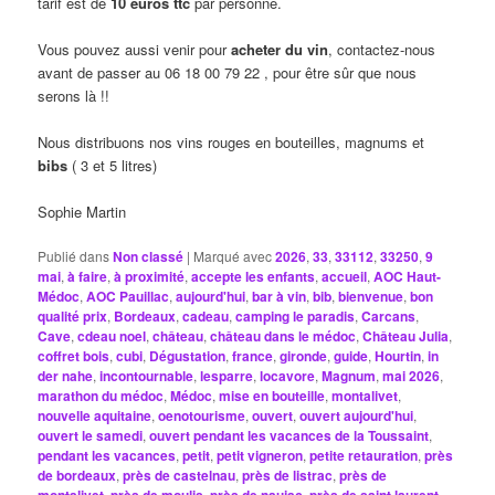
tarif est de
10 euros ttc
par personne.
Vous pouvez aussi venir pour
acheter du vin
, contactez-nous
avant de passer au 06 18 00 79 22 , pour être sûr que nous
serons là !!
Nous distribuons nos vins rouges en bouteilles, magnums et
bibs
( 3 et 5 litres)
Sophie Martin
Publié dans
Non classé
|
Marqué avec
2026
,
33
,
33112
,
33250
,
9
mai
,
à faire
,
à proximité
,
accepte les enfants
,
accueil
,
AOC Haut-
Médoc
,
AOC Pauillac
,
aujourd'hui
,
bar à vin
,
bib
,
bienvenue
,
bon
qualité prix
,
Bordeaux
,
cadeau
,
camping le paradis
,
Carcans
,
Cave
,
cdeau noel
,
château
,
château dans le médoc
,
Château Julia
,
coffret bois
,
cubi
,
Dégustation
,
france
,
gironde
,
guide
,
Hourtin
,
in
der nahe
,
incontournable
,
lesparre
,
locavore
,
Magnum
,
mai 2026
,
marathon du médoc
,
Médoc
,
mise en bouteille
,
montalivet
,
nouvelle aquitaine
,
oenotourisme
,
ouvert
,
ouvert aujourd'hui
,
ouvert le samedi
,
ouvert pendant les vacances de la Toussaint
,
pendant les vacances
,
petit
,
petit vigneron
,
petite retauration
,
près
de bordeaux
,
près de castelnau
,
près de listrac
,
près de
,
,
,