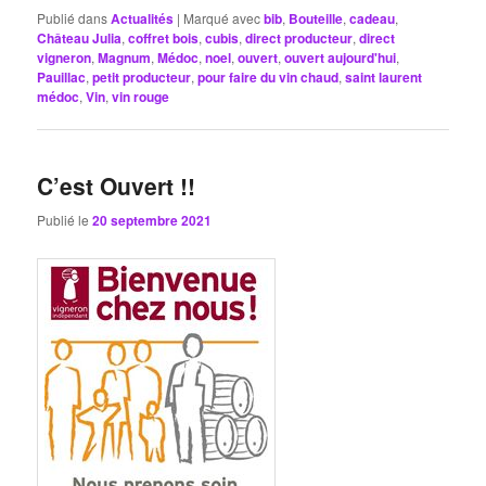
Publié dans
Actualités
|
Marqué avec
bib
,
Bouteille
,
cadeau
,
Château Julia
,
coffret bois
,
cubis
,
direct producteur
,
direct
vigneron
,
Magnum
,
Médoc
,
noel
,
ouvert
,
ouvert aujourd'hui
,
Pauillac
,
petit producteur
,
pour faire du vin chaud
,
saint laurent
médoc
,
Vin
,
vin rouge
C’est Ouvert !!
Publié le
20 septembre 2021