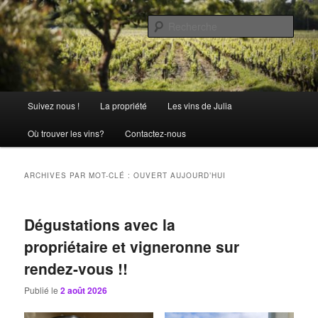
Aller
Aller
La passion comme tradition
au
au
Rech
contenu
contenu
principal
secondaire
Château Julia
Menu
Suivez nous !
La propriété
Les vins de Julia
principal
Où trouver les vins?
Contactez-nous
ARCHIVES PAR MOT-CLÉ :
OUVERT AUJOURD’HUI
Dégustations avec la
propriétaire et vigneronne sur
rendez-vous !!
Publié le
2 août 2026