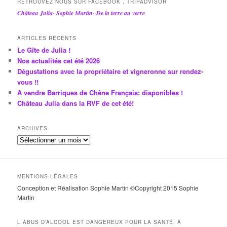
RETROUVEZ NOUS SUR FACEBOOK , TRIPADVISOR
Château Julia- Sophie Martin- De la terre au verre
ARTICLES RÉCENTS
Le Gîte de Julia !
Nos actualités cet été 2026
Dégustations avec la propriétaire et vigneronne sur rendez-
vous !!
A vendre Barriques de Chêne Français: disponibles !
Château Julia dans la RVF de cet été!
ARCHIVES
A
r
c
h
MENTIONS LÉGALES
i
Conception et Réalisation Sophie Martin ©Copyright 2015 Sophie
v
Martin
e
s
L ABUS D’ALCOOL EST DANGEREUX POUR LA SANTÉ, À