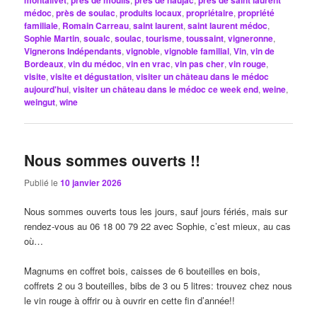
montalivet
près de moulis
près de naujac
près de saint laurent
médoc
,
près de soulac
,
produits locaux
,
propriétaire
,
propriété
familiale
,
Romain Carreau
,
saint laurent
,
saint laurent médoc
,
Sophie Martin
,
soualc
,
soulac
,
tourisme
,
toussaint
,
vigneronne
,
Vignerons Indépendants
,
vignoble
,
vignoble familial
,
Vin
,
vin de
Bordeaux
,
vin du médoc
,
vin en vrac
,
vin pas cher
,
vin rouge
,
visite
,
visite et dégustation
,
visiter un château dans le médoc
aujourd'hui
,
visiter un château dans le médoc ce week end
,
weine
,
weingut
,
wine
Nous sommes ouverts !!
Publié le
10 janvier 2026
Nous sommes ouverts tous les jours, sauf jours fériés, mais sur
rendez-vous au 06 18 00 79 22 avec Sophie, c’est mieux, au cas
où…
Magnums en coffret bois, caisses de 6 bouteilles en bois,
coffrets 2 ou 3 bouteilles, bibs de 3 ou 5 litres: trouvez chez nous
le vin rouge à offrir ou à ouvrir en cette fin d’année!!