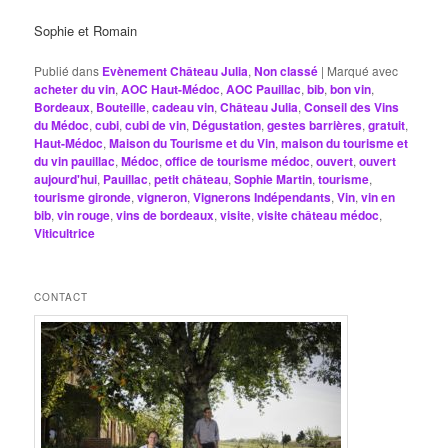
Sophie et Romain
Publié dans
Evènement Château Julia
,
Non classé
|
Marqué avec
acheter du vin
,
AOC Haut-Médoc
,
AOC Pauillac
,
bib
,
bon vin
,
Bordeaux
,
Bouteille
,
cadeau vin
,
Château Julia
,
Conseil des Vins
du Médoc
,
cubi
,
cubi de vin
,
Dégustation
,
gestes barrières
,
gratuit
,
Haut-Médoc
,
Maison du Tourisme et du Vin
,
maison du tourisme et
du vin pauillac
,
Médoc
,
office de tourisme médoc
,
ouvert
,
ouvert
aujourd'hui
,
Pauillac
,
petit château
,
Sophie Martin
,
tourisme
,
tourisme gironde
,
vigneron
,
Vignerons Indépendants
,
Vin
,
vin en
bib
,
vin rouge
,
vins de bordeaux
,
visite
,
visite château médoc
,
Viticultrice
CONTACT