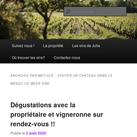
Aller
Aller
La passion comme tradition
au
au
Rech
contenu
contenu
principal
secondaire
Château Julia
Menu
Suivez nous !
La propriété
Les vins de Julia
principal
Où trouver les vins?
Contactez-nous
ARCHIVES PAR MOT-CLÉ :
VISITER UN CHÂTEAU DANS LE
MÉDOC CE WEEK END
Dégustations avec la
propriétaire et vigneronne sur
rendez-vous !!
Publié le
2 août 2026