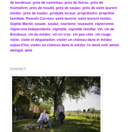
de bordeaux
,
près de castelnau
,
près de listrac
,
près de
montalivet
,
près de moulis
,
près de naujac
,
près de saint laurent
médoc
,
près de soulac
,
produits locaux
,
propriétaire
,
propriété
familiale
,
Romain Carreau
,
saint laurent
,
saint laurent médoc
,
Sophie Martin
,
soualc
,
soulac
,
tourisme
,
toussaint
,
vigneronne
,
Vignerons Indépendants
,
vignoble
,
vignoble familial
,
Vin
,
vin de
Bordeaux
,
vin du médoc
,
vin en vrac
,
vin pas cher
,
vin rouge
,
visite
,
visite et dégustation
,
visiter un château dans le médoc
aujourd'hui
,
visiter un château dans le médoc ce week end
,
weine
,
weingut
,
wine
CONTACT