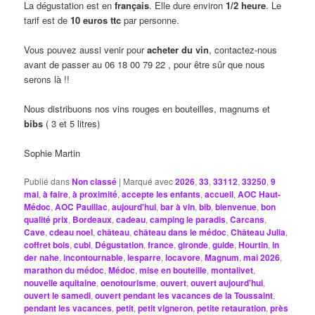
La dégustation est en
français
. Elle dure environ
1/2 heure
. Le
tarif est de
10 euros ttc
par personne.
Vous pouvez aussi venir pour
acheter du vin
, contactez-nous
avant de passer au 06 18 00 79 22 , pour être sûr que nous
serons là !!
Nous distribuons nos vins rouges en bouteilles, magnums et
bibs
( 3 et 5 litres)
Sophie Martin
Publié dans
Non classé
|
Marqué avec
2026
,
33
,
33112
,
33250
,
9
mai
,
à faire
,
à proximité
,
accepte les enfants
,
accueil
,
AOC Haut-
Médoc
,
AOC Pauillac
,
aujourd'hui
,
bar à vin
,
bib
,
bienvenue
,
bon
qualité prix
,
Bordeaux
,
cadeau
,
camping le paradis
,
Carcans
,
Cave
,
cdeau noel
,
château
,
château dans le médoc
,
Château Julia
,
coffret bois
,
cubi
,
Dégustation
,
france
,
gironde
,
guide
,
Hourtin
,
in
der nahe
,
incontournable
,
lesparre
,
locavore
,
Magnum
,
mai 2026
,
marathon du médoc
,
Médoc
,
mise en bouteille
,
montalivet
,
nouvelle aquitaine
,
oenotourisme
,
ouvert
,
ouvert aujourd'hui
,
ouvert le samedi
,
ouvert pendant les vacances de la Toussaint
,
pendant les vacances
,
petit
,
petit vigneron
,
petite retauration
,
près