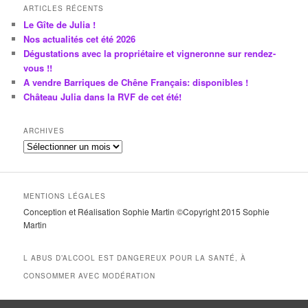
ARTICLES RÉCENTS
Le Gîte de Julia !
Nos actualités cet été 2026
Dégustations avec la propriétaire et vigneronne sur rendez-
vous !!
A vendre Barriques de Chêne Français: disponibles !
Château Julia dans la RVF de cet été!
ARCHIVES
A
r
c
h
MENTIONS LÉGALES
i
Conception et Réalisation Sophie Martin ©Copyright 2015 Sophie
v
Martin
e
s
L ABUS D’ALCOOL EST DANGEREUX POUR LA SANTÉ, À
CONSOMMER AVEC MODÉRATION