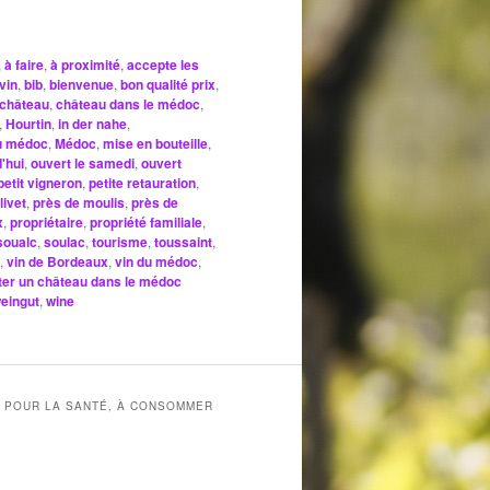
,
à faire
,
à proximité
,
accepte les
vin
,
bib
,
bienvenue
,
bon qualité prix
,
château
,
château dans le médoc
,
,
Hourtin
,
in der nahe
,
u médoc
,
Médoc
,
mise en bouteille
,
'hui
,
ouvert le samedi
,
ouvert
petit vigneron
,
petite retauration
,
livet
,
près de moulis
,
près de
x
,
propriétaire
,
propriété familiale
,
soualc
,
soulac
,
tourisme
,
toussaint
,
,
vin de Bordeaux
,
vin du médoc
,
iter un château dans le médoc
eingut
,
wine
X POUR LA SANTÉ, À CONSOMMER