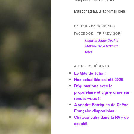
Mail : chateau.julia@gmail.com
RETROUVEZ NOUS SUR
FACEBOOK , TRIPADVISOR
Château Julia- Sophie
Martin- De la terre au
verre
ARTICLES RÉCENTS
Le Gîte de Julia !
Nos actualités cet été 2026
Dégustations avec la
propriétaire et vigneronne sur
rendez-vous !!
A vendre Barriques de Chêne
Français: disponibles !
Château Julia dans la RVF de
cet été!