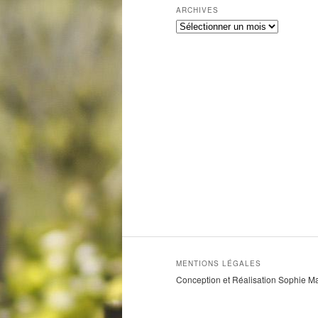
ARCHIVES
A
r
c
h
i
v
e
s
MENTIONS LÉGALES
Conception et Réalisation Sophie M