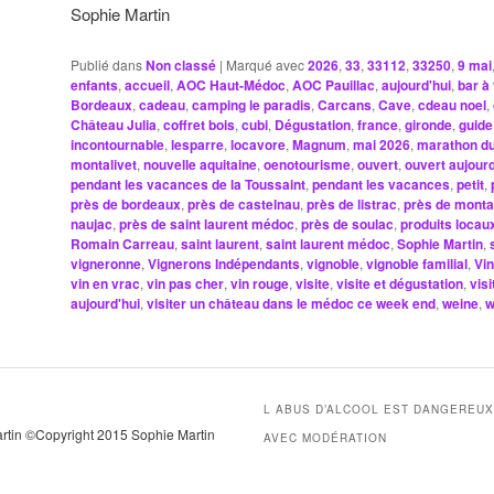
Sophie Martin
Publié dans
Non classé
|
Marqué avec
2026
,
33
,
33112
,
33250
,
9 mai
enfants
,
accueil
,
AOC Haut-Médoc
,
AOC Pauillac
,
aujourd'hui
,
bar à 
Bordeaux
,
cadeau
,
camping le paradis
,
Carcans
,
Cave
,
cdeau noel
,
Château Julia
,
coffret bois
,
cubi
,
Dégustation
,
france
,
gironde
,
guide
incontournable
,
lesparre
,
locavore
,
Magnum
,
mai 2026
,
marathon d
montalivet
,
nouvelle aquitaine
,
oenotourisme
,
ouvert
,
ouvert aujourd
pendant les vacances de la Toussaint
,
pendant les vacances
,
petit
,
près de bordeaux
,
près de castelnau
,
près de listrac
,
près de monta
naujac
,
près de saint laurent médoc
,
près de soulac
,
produits locau
Romain Carreau
,
saint laurent
,
saint laurent médoc
,
Sophie Martin
,
vigneronne
,
Vignerons Indépendants
,
vignoble
,
vignoble familial
,
Vin
vin en vrac
,
vin pas cher
,
vin rouge
,
visite
,
visite et dégustation
,
vis
aujourd'hui
,
visiter un château dans le médoc ce week end
,
weine
,
w
L ABUS D’ALCOOL EST DANGEREU
artin ©Copyright 2015 Sophie Martin
AVEC MODÉRATION