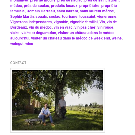
montalivet
près de moulis
près de naujac
près de saint laurent
médoc
,
près de soulac
,
produits locaux
,
propriétaire
,
propriété
familiale
,
Romain Carreau
,
saint laurent
,
saint laurent médoc
,
Sophie Martin
,
soualc
,
soulac
,
tourisme
,
toussaint
,
vigneronne
,
Vignerons Indépendants
,
vignoble
,
vignoble familial
,
Vin
,
vin de
Bordeaux
,
vin du médoc
,
vin en vrac
,
vin pas cher
,
vin rouge
,
visite
,
visite et dégustation
,
visiter un château dans le médoc
aujourd'hui
,
visiter un château dans le médoc ce week end
,
weine
,
weingut
,
wine
CONTACT