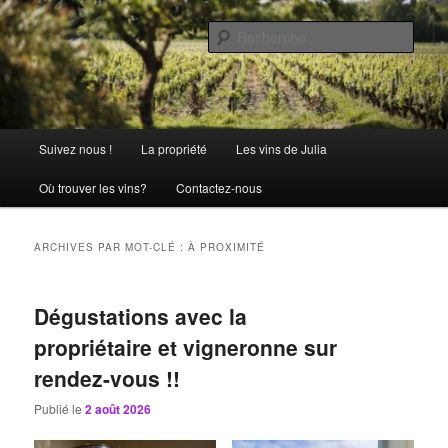
Aller
Aller
La passion comme tradition
au
au
Rech
contenu
contenu
principal
secondaire
Château Julia
Menu
Suivez nous !
La propriété
Les vins de Julia
principal
Où trouver les vins?
Contactez-nous
ARCHIVES PAR MOT-CLÉ :
À PROXIMITÉ
Dégustations avec la
propriétaire et vigneronne sur
rendez-vous !!
Publié le
2 août 2026