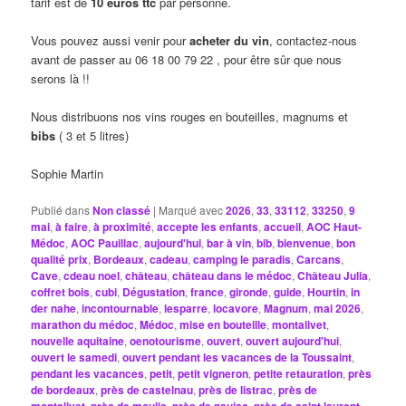
tarif est de
10 euros ttc
par personne.
Vous pouvez aussi venir pour
acheter du vin
, contactez-nous
avant de passer au 06 18 00 79 22 , pour être sûr que nous
serons là !!
Nous distribuons nos vins rouges en bouteilles, magnums et
bibs
( 3 et 5 litres)
Sophie Martin
Publié dans
Non classé
|
Marqué avec
2026
,
33
,
33112
,
33250
,
9
mai
,
à faire
,
à proximité
,
accepte les enfants
,
accueil
,
AOC Haut-
Médoc
,
AOC Pauillac
,
aujourd'hui
,
bar à vin
,
bib
,
bienvenue
,
bon
qualité prix
,
Bordeaux
,
cadeau
,
camping le paradis
,
Carcans
,
Cave
,
cdeau noel
,
château
,
château dans le médoc
,
Château Julia
,
coffret bois
,
cubi
,
Dégustation
,
france
,
gironde
,
guide
,
Hourtin
,
in
der nahe
,
incontournable
,
lesparre
,
locavore
,
Magnum
,
mai 2026
,
marathon du médoc
,
Médoc
,
mise en bouteille
,
montalivet
,
nouvelle aquitaine
,
oenotourisme
,
ouvert
,
ouvert aujourd'hui
,
ouvert le samedi
,
ouvert pendant les vacances de la Toussaint
,
pendant les vacances
,
petit
,
petit vigneron
,
petite retauration
,
près
de bordeaux
,
près de castelnau
,
près de listrac
,
près de
,
,
,