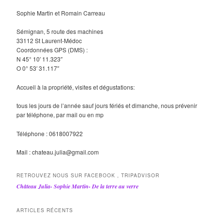
Sophie Martin et Romain Carreau
Sémignan, 5 route des machines
33112 St Laurent-Médoc
Coordonnées GPS (DMS) :
N 45° 10′ 11.323″
O 0° 53′ 31.117″
Accueil à la propriété, visites et dégustations:
tous les jours de l’année sauf jours fériés et dimanche, nous prévenir
par téléphone, par mail ou en mp
Téléphone : 0618007922
Mail : chateau.julia@gmail.com
RETROUVEZ NOUS SUR FACEBOOK , TRIPADVISOR
Château Julia- Sophie Martin- De la terre au verre
ARTICLES RÉCENTS