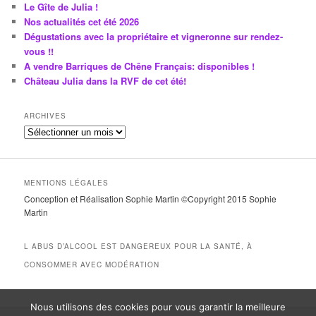
Le Gîte de Julia !
Nos actualités cet été 2026
Dégustations avec la propriétaire et vigneronne sur rendez-
vous !!
A vendre Barriques de Chêne Français: disponibles !
Château Julia dans la RVF de cet été!
ARCHIVES
A
r
c
h
MENTIONS LÉGALES
i
Conception et Réalisation Sophie Martin ©Copyright 2015 Sophie
v
Martin
e
s
L ABUS D’ALCOOL EST DANGEREUX POUR LA SANTÉ, À
CONSOMMER AVEC MODÉRATION
Nous utilisons des cookies pour vous garantir la meilleure