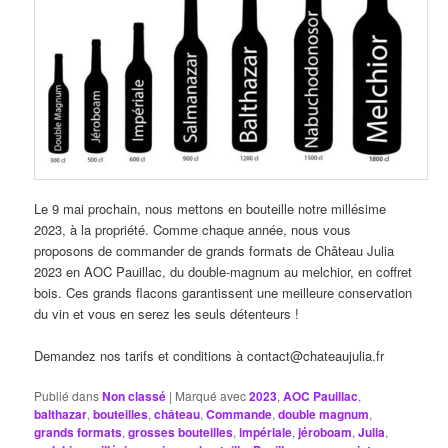
Le 9 mai prochain, nous mettons en bouteille notre millésime
2023, à la propriété. Comme chaque année, nous vous
proposons de commander de grands formats de Château Julia
2023 en AOC Pauillac, du double-magnum au melchior, en coffret
bois. Ces grands flacons garantissent une meilleure conservation
du vin et vous en serez les seuls détenteurs !
Demandez nos tarifs et conditions à contact@chateaujulia.fr
Publié dans
Non classé
|
Marqué avec
2023
,
AOC Pauillac
,
balthazar
,
bouteilles
,
château
,
Commande
,
double magnum
,
grands formats
,
grosses bouteilles
,
impériale
,
jéroboam
,
Julia
,