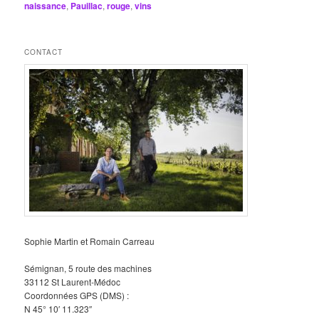
naissance
,
Pauillac
,
rouge
,
vins
CONTACT
Sophie Martin et Romain Carreau
Sémignan, 5 route des machines
33112 St Laurent-Médoc
Coordonnées GPS (DMS) :
N 45° 10′ 11.323″