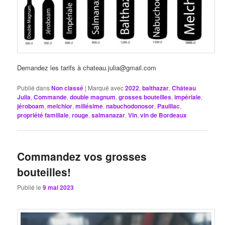
Demandez les tarifs à chateau.julia@gmail.com
Publié dans
Non classé
|
Marqué avec
2022
,
balthazar
,
Château
Julia
,
Commande
,
double magnum
,
grosses bouteilles
,
impériale
,
jéroboam
,
melchior
,
millésime
,
nabuchodonosor
,
Pauillac
,
propriété familiale
,
rouge
,
salmanazar
,
Vin
,
vin de Bordeaux
Commandez vos grosses
bouteilles!
Publié le
9 mai 2023