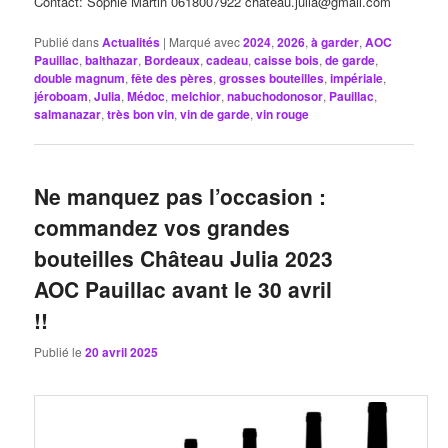
Contact: Sophie Martin 0618007922 chateau.julia@gmail.com
Publié dans
Actualités
|
Marqué avec
2024
,
2026
,
à garder
,
AOC
Pauillac
,
balthazar
,
Bordeaux
,
cadeau
,
caisse bois
,
de garde
,
double magnum
,
fête des pères
,
grosses bouteilles
,
impériale
,
jéroboam
,
Julia
,
Médoc
,
melchior
,
nabuchodonosor
,
Pauillac
,
salmanazar
,
très bon vin
,
vin de garde
,
vin rouge
Ne manquez pas l’occasion :
commandez vos grandes
bouteilles Château Julia 2023
AOC Pauillac avant le 30 avril
!!
Publié le
20 avril 2025