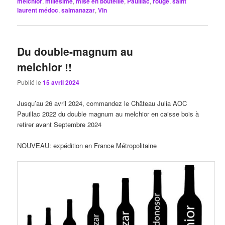
melchior
,
millésime
,
mise en bouteille
,
Pauillac
,
rouge
,
saint
laurent médoc
,
salmanazar
,
Vin
Du double-magnum au
melchior !!
Publié le
15 avril 2024
Jusqu’au 26 avril 2024, commandez le Château Julia AOC
Pauillac 2022 du double magnum au melchior en caisse bois à
retirer avant Septembre 2024
NOUVEAU: expédition en France Métropolitaine