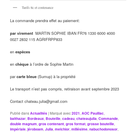
Tarifs ttc et contenance
La commande prendra effet au paiement:
par virement
MARTIN SOPHIE IBAN FR76 1330 6000 4000
0027 2832 115 AGRIFRPP833
en
espèces
en
chèque
à l’ordre de Sophie Martin
par
carte bleue
(Sumup) à la propriété
Le transport n’est pas compris, retiraison avant septembre 2023
Contact chateau.julia@gmail.com
Publié dans
Actualités
|
Marqué avec
2021
,
AOC Pauillac
,
balthazar
,
Bordeaux
,
Bouteille
,
cadeau
,
chateaujulia
,
Commande
,
double magnum
,
gros contenant
,
gros format
,
grosse bouteille
,
impériale
,
jéroboam
,
Julia
,
melchior
,
millésime
,
nabuchodonosor
,