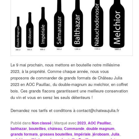
Le 9 mai prochain, nous mettons en bouteille notre millésime
2023, à la propriété. Comme chaque année, nous vous
proposons de commander de grands formats de Château Julia
2023 en AOC Pauillac, du double-magnum au melchior, en coffret
bois. Ces grands flacons garantissent une meilleure conservation
du vin et vous en serez les seuls détenteurs !
Demandez nos tarifs et conditions à contact@chateaujulia.fr
Publié dans
Non classé
|
Marqué avec
2023
,
AOC Pauillac
,
balthazar
,
bouteilles
,
château
,
Commande
,
double magnum
,
grands formats
,
grosses bouteilles
,
impériale
,
jéroboam
,
Julia
,