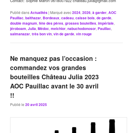
Contact: Sophie Martin 0618007922 chateau.julia@gmail.com
Publié dans
Actualités
|
Marqué avec
2024
,
2026
,
à garder
,
AOC
Pauillac
,
balthazar
,
Bordeaux
,
cadeau
,
caisse bois
,
de garde
,
double magnum
,
fête des pères
,
grosses bouteilles
,
impériale
,
jéroboam
,
Julia
,
Médoc
,
melchior
,
nabuchodonosor
,
Pauillac
,
salmanazar
,
très bon vin
,
vin de garde
,
vin rouge
Ne manquez pas l’occasion :
commandez vos grandes
bouteilles Château Julia 2023
AOC Pauillac avant le 30 avril
!!
Publié le
20 avril 2025