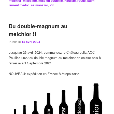
melchior
,
millésime
,
mise en bouteille
,
Pauillac
,
rouge
,
saint
laurent médoc
,
salmanazar
,
Vin
Du double-magnum au
melchior !!
Publié le
15 avril 2024
Jusqu’au 26 avril 2024, commandez le Château Julia AOC
Pauillac 2022 du double magnum au melchior en caisse bois à
retirer avant Septembre 2024
NOUVEAU: expédition en France Métropolitaine