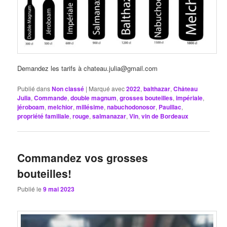
Demandez les tarifs à chateau.julia@gmail.com
Publié dans
Non classé
|
Marqué avec
2022
,
balthazar
,
Château
Julia
,
Commande
,
double magnum
,
grosses bouteilles
,
impériale
,
jéroboam
,
melchior
,
millésime
,
nabuchodonosor
,
Pauillac
,
propriété familiale
,
rouge
,
salmanazar
,
Vin
,
vin de Bordeaux
Commandez vos grosses
bouteilles!
Publié le
9 mai 2023