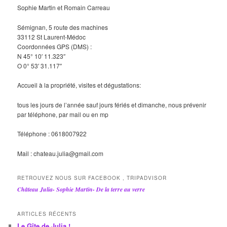
Sophie Martin et Romain Carreau
Sémignan, 5 route des machines
33112 St Laurent-Médoc
Coordonnées GPS (DMS) :
N 45° 10′ 11.323″
O 0° 53′ 31.117″
Accueil à la propriété, visites et dégustations:
tous les jours de l’année sauf jours fériés et dimanche, nous prévenir
par téléphone, par mail ou en mp
Téléphone : 0618007922
Mail : chateau.julia@gmail.com
RETROUVEZ NOUS SUR FACEBOOK , TRIPADVISOR
Château Julia- Sophie Martin- De la terre au verre
ARTICLES RÉCENTS
Le Gîte de Julia !