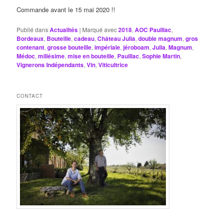
Commande avant le 15 mai 2020 !!
Publié dans
Actualités
|
Marqué avec
2018
,
AOC Pauillac
,
Bordeaux
,
Bouteille
,
cadeau
,
Château Julia
,
double magnum
,
gros
contenant
,
grosse bouteille
,
impériale
,
jéroboam
,
Julia
,
Magnum
,
Médoc
,
millésime
,
mise en bouteille
,
Pauillac
,
Sophie Martin
,
Vignerons Indépendants
,
Vin
,
Viticultrice
CONTACT