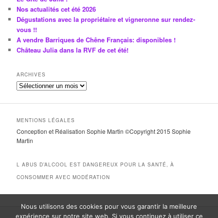
Nos actualités cet été 2026
Dégustations avec la propriétaire et vigneronne sur rendez-
vous !!
A vendre Barriques de Chêne Français: disponibles !
Château Julia dans la RVF de cet été!
ARCHIVES
A
r
c
h
MENTIONS LÉGALES
i
Conception et Réalisation Sophie Martin ©Copyright 2015 Sophie
v
Martin
e
s
L ABUS D’ALCOOL EST DANGEREUX POUR LA SANTÉ, À
CONSOMMER AVEC MODÉRATION
Nous utilisons des cookies pour vous garantir la meilleure
expérience sur notre site web. Si vous continuez à utiliser ce