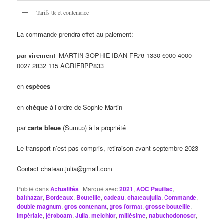
Tarifs ttc et contenance
La commande prendra effet au paiement:
par virement
MARTIN SOPHIE IBAN FR76 1330 6000 4000
0027 2832 115 AGRIFRPP833
en
espèces
en
chèque
à l’ordre de Sophie Martin
par
carte bleue
(Sumup) à la propriété
Le transport n’est pas compris, retiraison avant septembre 2023
Contact chateau.julia@gmail.com
Publié dans
Actualités
|
Marqué avec
2021
,
AOC Pauillac
,
balthazar
,
Bordeaux
,
Bouteille
,
cadeau
,
chateaujulia
,
Commande
,
double magnum
,
gros contenant
,
gros format
,
grosse bouteille
,
impériale
,
jéroboam
,
Julia
,
melchior
,
millésime
,
nabuchodonosor
,