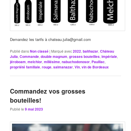
Demandez les tarifs à chateau.julia@gmail.com
Publié dans
Non classé
|
Marqué avec
2022
,
balthazar
,
Château
Julia
,
Commande
,
double magnum
,
grosses bouteilles
,
impériale
,
jéroboam
,
melchior
,
millésime
,
nabuchodonosor
,
Pauillac
,
propriété familiale
,
rouge
,
salmanazar
,
Vin
,
vin de Bordeaux
Commandez vos grosses
bouteilles!
Publié le
9 mai 2023