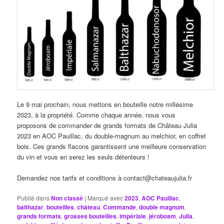
Le 9 mai prochain, nous mettons en bouteille notre millésime
2023, à la propriété. Comme chaque année, nous vous
proposons de commander de grands formats de Château Julia
2023 en AOC Pauillac, du double-magnum au melchior, en coffret
bois. Ces grands flacons garantissent une meilleure conservation
du vin et vous en serez les seuls détenteurs !
Demandez nos tarifs et conditions à contact@chateaujulia.fr
Publié dans
Non classé
|
Marqué avec
2023
,
AOC Pauillac
,
balthazar
,
bouteilles
,
château
,
Commande
,
double magnum
,
grands formats
,
grosses bouteilles
,
impériale
,
jéroboam
,
Julia
,