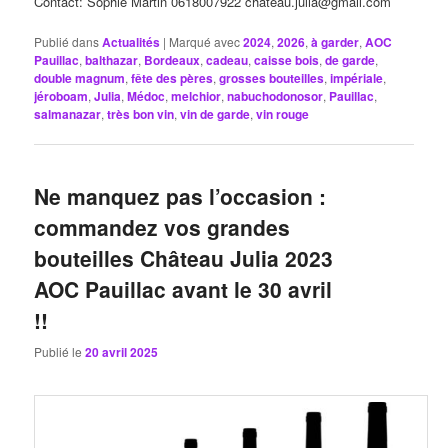
Contact: Sophie Martin 0618007922 chateau.julia@gmail.com
Publié dans
Actualités
|
Marqué avec
2024
,
2026
,
à garder
,
AOC
Pauillac
,
balthazar
,
Bordeaux
,
cadeau
,
caisse bois
,
de garde
,
double magnum
,
fête des pères
,
grosses bouteilles
,
impériale
,
jéroboam
,
Julia
,
Médoc
,
melchior
,
nabuchodonosor
,
Pauillac
,
salmanazar
,
très bon vin
,
vin de garde
,
vin rouge
Ne manquez pas l’occasion :
commandez vos grandes
bouteilles Château Julia 2023
AOC Pauillac avant le 30 avril
!!
Publié le
20 avril 2025