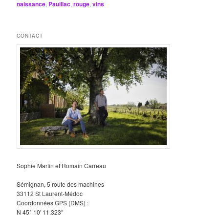
naissance
,
Pauillac
,
rouge
,
vins
CONTACT
Sophie Martin et Romain Carreau
Sémignan, 5 route des machines
33112 St Laurent-Médoc
Coordonnées GPS (DMS) :
N 45° 10′ 11.323″