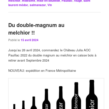
melchior
,
millésime
,
mise en bouteille
,
Pauillac
,
rouge
,
saint
laurent médoc
,
salmanazar
,
Vin
Du double-magnum au
melchior !!
Publié le
15 avril 2024
Jusqu’au 26 avril 2024, commandez le Château Julia AOC
Pauillac 2022 du double magnum au melchior en caisse bois à
retirer avant Septembre 2024
NOUVEAU: expédition en France Métropolitaine