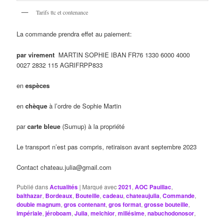
Tarifs ttc et contenance
La commande prendra effet au paiement:
par virement
MARTIN SOPHIE IBAN FR76 1330 6000 4000
0027 2832 115 AGRIFRPP833
en
espèces
en
chèque
à l’ordre de Sophie Martin
par
carte bleue
(Sumup) à la propriété
Le transport n’est pas compris, retiraison avant septembre 2023
Contact chateau.julia@gmail.com
Publié dans
Actualités
|
Marqué avec
2021
,
AOC Pauillac
,
balthazar
,
Bordeaux
,
Bouteille
,
cadeau
,
chateaujulia
,
Commande
,
double magnum
,
gros contenant
,
gros format
,
grosse bouteille
,
impériale
,
jéroboam
,
Julia
,
melchior
,
millésime
,
nabuchodonosor
,