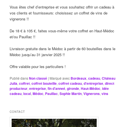
Vous êtes chef d’entreprise et vous souhaitez offrir un cadeau à
vos clients et fournisseurs: choisissez un coffret de vins de
vignerons !!
De 18 € à 105 €, faites vous-même votre coffret en Haut-Médoc
et/ou Pauillac !!
Livraison gratuite dans le Médoc à partir de 60 bouteilles dans le
Médoc jusqu’au 31 janvier 2025 !!
Offre valable pour les particuliers !
Publié dans
Non classé
|
Marqué avec
Bordeaux
,
cadeau
,
Château
Julia
,
coffret
,
coffret bouteille
,
coffret cadeau
,
d'entreprise
,
direct
producteur
,
entreprise
,
fin d'anneé
,
gironde
,
Haut-Médoc
,
idée
cadeau
,
local
,
Médoc
,
Pauillac
,
Sophie Martin
,
Vignerons
,
vins
CONTACT