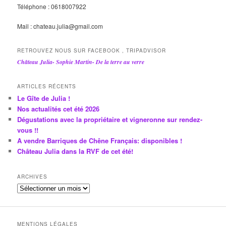
Téléphone : 0618007922
Mail : chateau.julia@gmail.com
RETROUVEZ NOUS SUR FACEBOOK , TRIPADVISOR
Château Julia- Sophie Martin- De la terre au verre
ARTICLES RÉCENTS
Le Gîte de Julia !
Nos actualités cet été 2026
Dégustations avec la propriétaire et vigneronne sur rendez-
vous !!
A vendre Barriques de Chêne Français: disponibles !
Château Julia dans la RVF de cet été!
ARCHIVES
A
r
c
h
MENTIONS LÉGALES