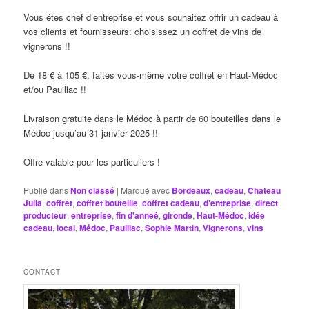
Vous êtes chef d’entreprise et vous souhaitez offrir un cadeau à
vos clients et fournisseurs: choisissez un coffret de vins de
vignerons !!
De 18 € à 105 €, faites vous-même votre coffret en Haut-Médoc
et/ou Pauillac !!
Livraison gratuite dans le Médoc à partir de 60 bouteilles dans le
Médoc jusqu’au 31 janvier 2025 !!
Offre valable pour les particuliers !
Publié dans
Non classé
|
Marqué avec
Bordeaux
,
cadeau
,
Château
Julia
,
coffret
,
coffret bouteille
,
coffret cadeau
,
d'entreprise
,
direct
producteur
,
entreprise
,
fin d'anneé
,
gironde
,
Haut-Médoc
,
idée
cadeau
,
local
,
Médoc
,
Pauillac
,
Sophie Martin
,
Vignerons
,
vins
CONTACT