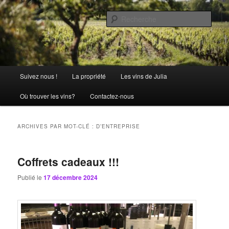
Aller
Aller
La passion comme tradition
au
au
Rech
contenu
contenu
principal
secondaire
Château Julia
Menu
Suivez nous !
La propriété
Les vins de Julia
principal
Où trouver les vins?
Contactez-nous
ARCHIVES PAR MOT-CLÉ :
D’ENTREPRISE
Coffrets cadeaux !!!
Publié le
17 décembre 2024