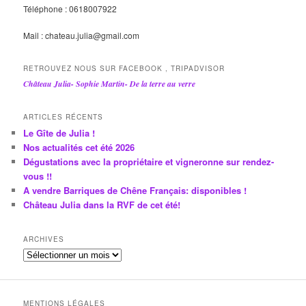
Téléphone : 0618007922
Mail : chateau.julia@gmail.com
RETROUVEZ NOUS SUR FACEBOOK , TRIPADVISOR
Château Julia- Sophie Martin- De la terre au verre
ARTICLES RÉCENTS
Le Gîte de Julia !
Nos actualités cet été 2026
Dégustations avec la propriétaire et vigneronne sur rendez-
vous !!
A vendre Barriques de Chêne Français: disponibles !
Château Julia dans la RVF de cet été!
ARCHIVES
A
r
c
h
MENTIONS LÉGALES