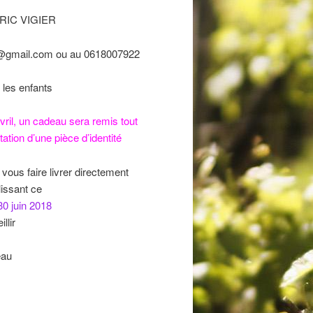
RIC VIGIER
lia@gmail.com ou au 0618007922
 les enfants
vril, un cadeau sera remis tout
ion d’une pièce d’identité
us faire livrer directement
lissant ce
0 juin 2018
llir
eau