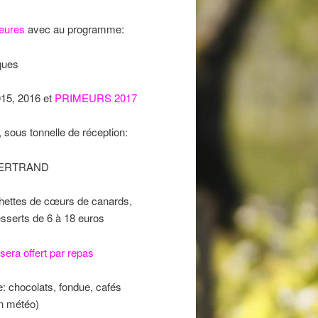
heures
avec au programme:
iques
15, 2016 et
PRIMEURS 2017
, sous tonnelle de réception:
ERTRAND
tes de cœurs de canards,
esserts de 6 à 18 euros
era offert par repas
hocolats, fondue, cafés
on météo)