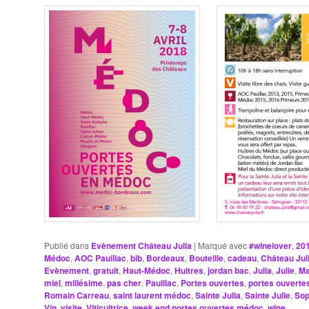
Publié dans
Evènement Château Julia
|
Marqué avec
#winelover
,
20
Médoc
,
AOC Pauillac
,
bib
,
Bordeaux
,
Bouteille
,
cadeau
,
Château Jul
Evènement
,
gratuit
,
Haut-Médoc
,
Huitres
,
jordan bac
,
Julia
,
Julie
,
Ma
miel
,
millésime
,
pas cher
,
Pauillac
,
Portes ouvertes
,
portes ouvert
Romain Carreau
,
saint laurent médoc
,
Sainte Julia
,
Sainte Julie
,
Sop
Vin
,
visite
,
Viticultrice
,
week end portes ouvertes médoc
,
wine