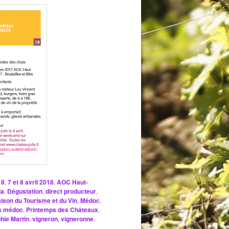
18
,
7 et 8 avril 2018
,
AOC Haut-
ia
,
Dégustation
,
direct producteur
,
ison du Tourisme et du Vin
,
Médoc
,
es médoc
,
Printemps des Châteaux
,
hie Martin
,
vigneron
,
vigneronne
,