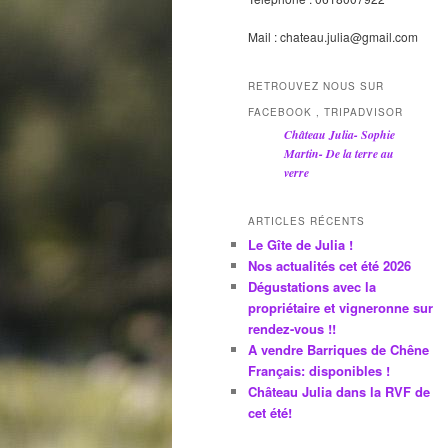
Mail : chateau.julia@gmail.com
RETROUVEZ NOUS SUR
FACEBOOK , TRIPADVISOR
Château Julia- Sophie
Martin- De la terre au
verre
ARTICLES RÉCENTS
Le Gîte de Julia !
Nos actualités cet été 2026
Dégustations avec la
propriétaire et vigneronne sur
rendez-vous !!
A vendre Barriques de Chêne
Français: disponibles !
Château Julia dans la RVF de
cet été!