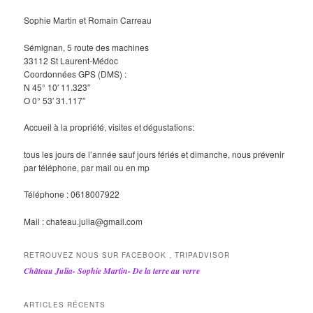
Sophie Martin et Romain Carreau
Sémignan, 5 route des machines
33112 St Laurent-Médoc
Coordonnées GPS (DMS) :
N 45° 10′ 11.323″
O 0° 53′ 31.117″
Accueil à la propriété, visites et dégustations:
tous les jours de l’année sauf jours fériés et dimanche, nous prévenir
par téléphone, par mail ou en mp
Téléphone : 0618007922
Mail : chateau.julia@gmail.com
RETROUVEZ NOUS SUR FACEBOOK , TRIPADVISOR
Château Julia- Sophie Martin- De la terre au verre
ARTICLES RÉCENTS