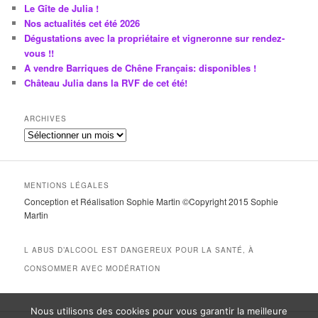
Le Gîte de Julia !
Nos actualités cet été 2026
Dégustations avec la propriétaire et vigneronne sur rendez-
vous !!
A vendre Barriques de Chêne Français: disponibles !
Château Julia dans la RVF de cet été!
ARCHIVES
A
r
c
h
MENTIONS LÉGALES
i
Conception et Réalisation Sophie Martin ©Copyright 2015 Sophie
v
Martin
e
s
L ABUS D’ALCOOL EST DANGEREUX POUR LA SANTÉ, À
CONSOMMER AVEC MODÉRATION
Nous utilisons des cookies pour vous garantir la meilleure