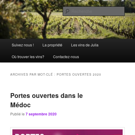
Aller
Aller
La passion comme tradition
au
au
Rech
contenu
contenu
principal
secondaire
Château Julia
Menu
Suivez nous !
La propriété
Les vins de Julia
principal
Où trouver les vins?
Contactez-nous
ARCHIVES PAR MOT-CLÉ :
PORTES OUVERTES 2020
Portes ouvertes dans le
Médoc
Publié le
7 septembre 2020