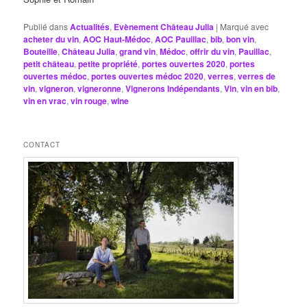
Publié dans
Actualités
,
Evènement Château Julia
|
Marqué avec
acheter du vin
,
AOC Haut-Médoc
,
AOC Pauillac
,
bib
,
bon vin
,
Bouteille
,
Château Julia
,
grand vin
,
Médoc
,
offrir du vin
,
Pauillac
,
petit château
,
petite propriété
,
portes ouvertes 2020
,
portes
ouvertes médoc
,
portes ouvertes médoc 2020
,
verres
,
verres de
vin
,
vigneron
,
vigneronne
,
Vignerons Indépendants
,
Vin
,
vin en bib
,
vin en vrac
,
vin rouge
,
wine
CONTACT