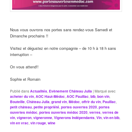
Nous vous ouvrons nos portes sans rendez-vous Samedi et
Dimanche prochains !!
Visitez et dégustez en notre compagnie – de 10 h à 18 h sans
interruption –
On vous attend!!
Sophie et Romain
Publié dans
Actualités
,
Evènement Château Julia
|
Marqué avec
acheter du vin
,
AOC Haut-Médoc
,
AOC Pauillac
,
bib
,
bon vin
,
Bouteille
,
Château Julia
,
grand vin
,
Médoc
,
offrir du vin
,
Pauillac
,
petit château
,
petite propriété
,
portes ouvertes 2020
,
portes
ouvertes médoc
,
portes ouvertes médoc 2020
,
verres
,
verres de
vin
,
vigneron
,
vigneronne
,
Vignerons Indépendants
,
Vin
,
vin en bib
,
vin en vrac
,
vin rouge
,
wine