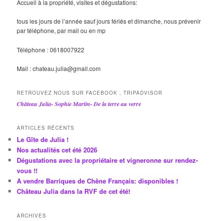
Accueil à la propriété, visites et dégustations:
tous les jours de l’année sauf jours fériés et dimanche, nous prévenir
par téléphone, par mail ou en mp
Téléphone : 0618007922
Mail : chateau.julia@gmail.com
RETROUVEZ NOUS SUR FACEBOOK , TRIPADVISOR
Château Julia- Sophie Martin- De la terre au verre
ARTICLES RÉCENTS
Le Gîte de Julia !
Nos actualités cet été 2026
Dégustations avec la propriétaire et vigneronne sur rendez-
vous !!
A vendre Barriques de Chêne Français: disponibles !
Château Julia dans la RVF de cet été!
ARCHIVES