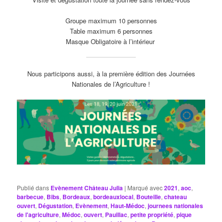
Groupe maximum 10 personnes
Table maximum 6 personnes
Masque Obligatoire à l’intérieur
Nous participons aussi, à la première édition des Journées
Nationales de l’Agriculture !
Publié dans
Evènement Château Julia
|
Marqué avec
2021
,
aoc
,
barbecue
,
Bibs
,
Bordeaux
,
bordeauxlocal
,
Bouteille
,
chateau
ouvert
,
Dégustation
,
Evènement
,
Haut-Médoc
,
journees nationales
de l'agriculture
,
Médoc
,
ouvert
,
Pauillac
,
petite propriété
,
pique