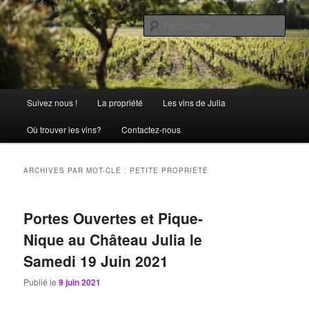
Aller
Aller
La passion comme tradition
au
au
Rech
contenu
contenu
principal
secondaire
Château Julia
Menu
Suivez nous !
La propriété
Les vins de Julia
principal
Où trouver les vins?
Contactez-nous
ARCHIVES PAR MOT-CLÉ :
PETITE PROPRIÉTÉ
Portes Ouvertes et Pique-
Nique au Château Julia le
Samedi 19 Juin 2021
Publié le
9 juin 2021