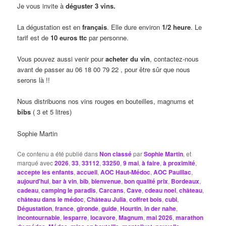
Je vous invite à
déguster 3 vins.
La dégustation est en
français
. Elle dure environ
1/2 heure
. Le
tarif est de
10 euros ttc
par personne.
Vous pouvez aussi venir pour
acheter du vin
, contactez-nous
avant de passer au 06 18 00 79 22 , pour être sûr que nous
serons là !!
Nous distribuons nos vins rouges en bouteilles, magnums et
bibs
( 3 et 5 litres)
Sophie Martin
Ce contenu a été publié dans
Non classé
par
Sophie Martin
, et
marqué avec
2026
,
33
,
33112
,
33250
,
9 mai
,
à faire
,
à proximité
,
accepte les enfants
,
accueil
,
AOC Haut-Médoc
,
AOC Pauillac
,
aujourd'hui
,
bar à vin
,
bib
,
bienvenue
,
bon qualité prix
,
Bordeaux
,
cadeau
,
camping le paradis
,
Carcans
,
Cave
,
cdeau noel
,
château
,
château dans le médoc
,
Château Julia
,
coffret bois
,
cubi
,
Dégustation
,
france
,
gironde
,
guide
,
Hourtin
,
in der nahe
,
incontournable
,
lesparre
,
locavore
,
Magnum
,
mai 2026
,
marathon