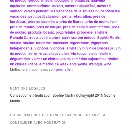
du médoc
,
Médoc
,
mise en bouteille
,
montalivet
,
nouvelle
aquitaine
,
oenotourisme
,
ouvert
,
ouvert aujourd'hui
,
ouvert le
samedi
,
ouvert pendant les vacances de la Toussaint
,
pendant les
vacances
,
petit
,
petit vigneron
,
petite retauration
,
près de
bordeaux
,
près de castelnau
,
près de listrac
,
près de montalivet
,
près de moulis
,
près de naujac
,
près de saint laurent médoc
,
près
de soulac
,
produits locaux
,
propriétaire
,
propriété familiale
,
Romain Carreau
,
saint laurent
,
saint laurent médoc
,
Sophie Martin
,
soualc
,
soulac
,
tourisme
,
toussaint
,
vigneronne
,
Vignerons
Indépendants
,
vignoble
,
vignoble familial
,
Vin
,
vin de Bordeaux
,
vin
du médoc
,
vin en vrac
,
vin pas cher
,
vin rouge
,
visite
,
visite et
dégustation
,
visiter un château dans le médoc aujourd'hui
,
visiter
un château dans le médoc ce week end
,
weine
,
weingut
,
wine
.
Mettez-le en favori avec son
permalien
.
MENTIONS LÉGALES
Conception et Réalisation Sophie Martin ©Copyright 2015 Sophie
Martin
L ABUS D’ALCOOL EST DANGEREUX POUR LA SANTÉ, À
CONSOMMER AVEC MODÉRATION