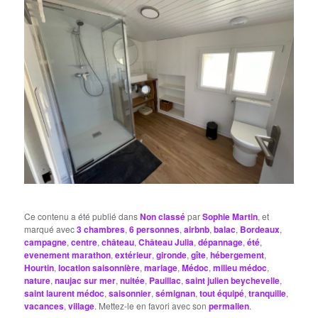
Ce contenu a été publié dans
Non classé
par
Sophie Martin
, et
marqué avec
3 chambres
,
6 personnes
,
airbnb
,
balac
,
Bordeaux
,
campagne
,
centre
,
château
,
Château Julia
,
dépannage
,
été
,
evenement marathon
,
extérieur
,
gironde
,
gîte
,
hébergement
,
Hourtin
,
location saisonnière
,
mariage
,
Médoc
,
milieu médoc
,
nature
,
naujac sur mer
,
nuitée
,
Pauillac
,
saint julien beychevelle
,
saint laurent médoc
,
saisonnier
,
sémignan
,
tout équipé
,
tranquille
,
vacances
,
village
. Mettez-le en favori avec son
permalien
.