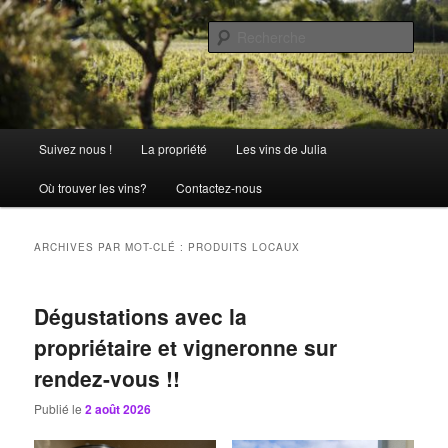
Aller
Aller
La passion comme tradition
au
au
Rech
contenu
contenu
principal
secondaire
Château Julia
Menu
Suivez nous !
La propriété
Les vins de Julia
principal
Où trouver les vins?
Contactez-nous
ARCHIVES PAR MOT-CLÉ :
PRODUITS LOCAUX
Dégustations avec la
propriétaire et vigneronne sur
rendez-vous !!
Publié le
2 août 2026