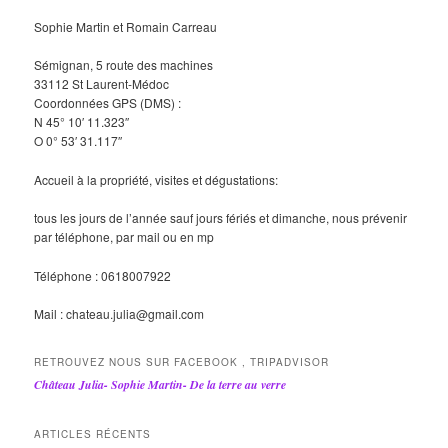
Sophie Martin et Romain Carreau
Sémignan, 5 route des machines
33112 St Laurent-Médoc
Coordonnées GPS (DMS) :
N 45° 10′ 11.323″
O 0° 53′ 31.117″
Accueil à la propriété, visites et dégustations:
tous les jours de l’année sauf jours fériés et dimanche, nous prévenir
par téléphone, par mail ou en mp
Téléphone : 0618007922
Mail : chateau.julia@gmail.com
RETROUVEZ NOUS SUR FACEBOOK , TRIPADVISOR
Château Julia- Sophie Martin- De la terre au verre
ARTICLES RÉCENTS