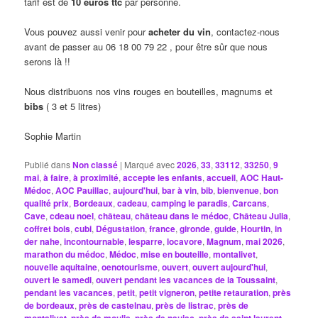
tarif est de
10 euros ttc
par personne.
Vous pouvez aussi venir pour
acheter du vin
, contactez-nous
avant de passer au 06 18 00 79 22 , pour être sûr que nous
serons là !!
Nous distribuons nos vins rouges en bouteilles, magnums et
bibs
( 3 et 5 litres)
Sophie Martin
Publié dans
Non classé
|
Marqué avec
2026
,
33
,
33112
,
33250
,
9
mai
,
à faire
,
à proximité
,
accepte les enfants
,
accueil
,
AOC Haut-
Médoc
,
AOC Pauillac
,
aujourd'hui
,
bar à vin
,
bib
,
bienvenue
,
bon
qualité prix
,
Bordeaux
,
cadeau
,
camping le paradis
,
Carcans
,
Cave
,
cdeau noel
,
château
,
château dans le médoc
,
Château Julia
,
coffret bois
,
cubi
,
Dégustation
,
france
,
gironde
,
guide
,
Hourtin
,
in
der nahe
,
incontournable
,
lesparre
,
locavore
,
Magnum
,
mai 2026
,
marathon du médoc
,
Médoc
,
mise en bouteille
,
montalivet
,
nouvelle aquitaine
,
oenotourisme
,
ouvert
,
ouvert aujourd'hui
,
ouvert le samedi
,
ouvert pendant les vacances de la Toussaint
,
pendant les vacances
,
petit
,
petit vigneron
,
petite retauration
,
près
de bordeaux
,
près de castelnau
,
près de listrac
,
près de
,
,
,