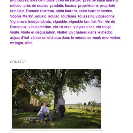
montalivet
près de moulis
près de naujac
près de saint laurent
médoc
,
près de soulac
,
produits locaux
,
propriétaire
,
propriété
familiale
,
Romain Carreau
,
saint laurent
,
saint laurent médoc
,
Sophie Martin
,
soualc
,
soulac
,
tourisme
,
toussaint
,
vigneronne
,
Vignerons Indépendants
,
vignoble
,
vignoble familial
,
Vin
,
vin de
Bordeaux
,
vin du médoc
,
vin en vrac
,
vin pas cher
,
vin rouge
,
visite
,
visite et dégustation
,
visiter un château dans le médoc
aujourd'hui
,
visiter un château dans le médoc ce week end
,
weine
,
weingut
,
wine
CONTACT