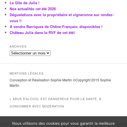
Le Gîte de Julia !
Nos actualités cet été 2026
Dégustations avec la propriétaire et vigneronne sur rendez-
vous !!
A vendre Barriques de Chêne Français: disponibles !
Château Julia dans la RVF de cet été!
ARCHIVES
A
r
c
h
MENTIONS LÉGALES
i
Conception et Réalisation Sophie Martin ©Copyright 2015 Sophie
v
Martin
e
s
L ABUS D’ALCOOL EST DANGEREUX POUR LA SANTÉ, À
CONSOMMER AVEC MODÉRATION
Nous utilisons des cookies pour vous garantir la meilleure