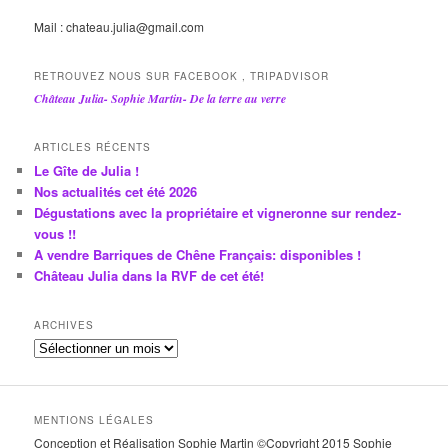
Mail : chateau.julia@gmail.com
RETROUVEZ NOUS SUR FACEBOOK , TRIPADVISOR
Château Julia- Sophie Martin- De la terre au verre
ARTICLES RÉCENTS
Le Gîte de Julia !
Nos actualités cet été 2026
Dégustations avec la propriétaire et vigneronne sur rendez-
vous !!
A vendre Barriques de Chêne Français: disponibles !
Château Julia dans la RVF de cet été!
ARCHIVES
A
r
c
h
MENTIONS LÉGALES
i
Conception et Réalisation Sophie Martin ©Copyright 2015 Sophie
v