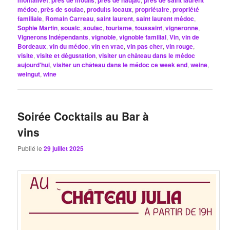
montalivet
près de moulis
près de naujac
près de saint laurent
médoc
,
près de soulac
,
produits locaux
,
propriétaire
,
propriété
familiale
,
Romain Carreau
,
saint laurent
,
saint laurent médoc
,
Sophie Martin
,
soualc
,
soulac
,
tourisme
,
toussaint
,
vigneronne
,
Vignerons Indépendants
,
vignoble
,
vignoble familial
,
Vin
,
vin de
Bordeaux
,
vin du médoc
,
vin en vrac
,
vin pas cher
,
vin rouge
,
visite
,
visite et dégustation
,
visiter un château dans le médoc
aujourd'hui
,
visiter un château dans le médoc ce week end
,
weine
,
weingut
,
wine
Soirée Cocktails au Bar à
vins
Publié le
29 juillet 2025