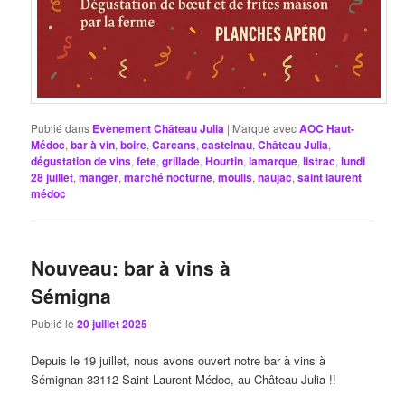
Publié dans
Evènement Château Julia
|
Marqué avec
AOC Haut-
Médoc
,
bar à vin
,
boire
,
Carcans
,
castelnau
,
Château Julia
,
dégustation de vins
,
fete
,
grillade
,
Hourtin
,
lamarque
,
listrac
,
lundi
28 juillet
,
manger
,
marché nocturne
,
moulis
,
naujac
,
saint laurent
médoc
Nouveau: bar à vins à
Sémigna
Publié le
20 juillet 2025
Depuis le 19 juillet, nous avons ouvert notre bar à vins à
Sémignan 33112 Saint Laurent Médoc, au Château Julia !!