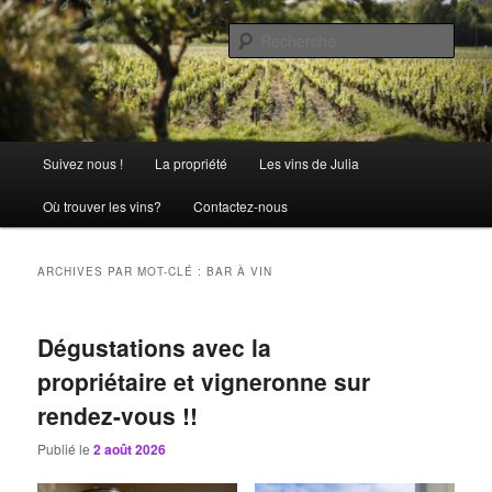
Aller
Aller
La passion comme tradition
au
au
Rech
contenu
contenu
principal
secondaire
Château Julia
Menu
Suivez nous !
La propriété
Les vins de Julia
principal
Où trouver les vins?
Contactez-nous
ARCHIVES PAR MOT-CLÉ :
BAR À VIN
Dégustations avec la
propriétaire et vigneronne sur
rendez-vous !!
Publié le
2 août 2026