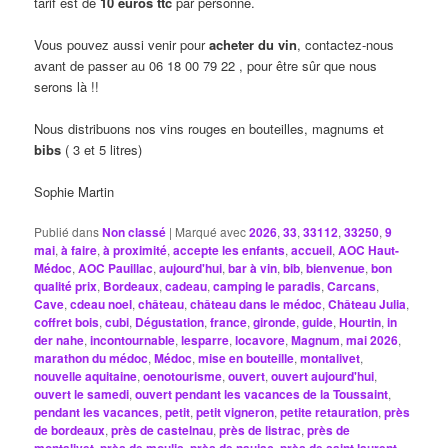
tarif est de
10 euros ttc
par personne.
Vous pouvez aussi venir pour
acheter du vin
, contactez-nous
avant de passer au 06 18 00 79 22 , pour être sûr que nous
serons là !!
Nous distribuons nos vins rouges en bouteilles, magnums et
bibs
( 3 et 5 litres)
Sophie Martin
Publié dans
Non classé
|
Marqué avec
2026
,
33
,
33112
,
33250
,
9
mai
,
à faire
,
à proximité
,
accepte les enfants
,
accueil
,
AOC Haut-
Médoc
,
AOC Pauillac
,
aujourd'hui
,
bar à vin
,
bib
,
bienvenue
,
bon
qualité prix
,
Bordeaux
,
cadeau
,
camping le paradis
,
Carcans
,
Cave
,
cdeau noel
,
château
,
château dans le médoc
,
Château Julia
,
coffret bois
,
cubi
,
Dégustation
,
france
,
gironde
,
guide
,
Hourtin
,
in
der nahe
,
incontournable
,
lesparre
,
locavore
,
Magnum
,
mai 2026
,
marathon du médoc
,
Médoc
,
mise en bouteille
,
montalivet
,
nouvelle aquitaine
,
oenotourisme
,
ouvert
,
ouvert aujourd'hui
,
ouvert le samedi
,
ouvert pendant les vacances de la Toussaint
,
pendant les vacances
,
petit
,
petit vigneron
,
petite retauration
,
près
de bordeaux
,
près de castelnau
,
près de listrac
,
près de
,
,
,