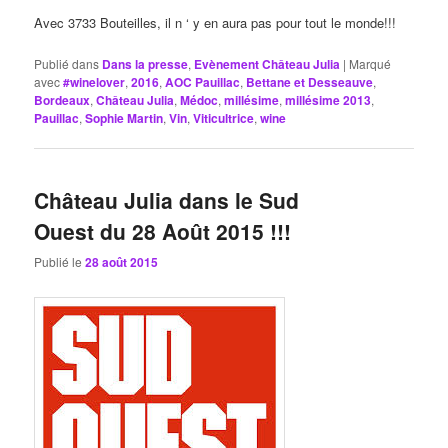
Avec 3733 Bouteilles, il n ‘ y en aura pas pour tout le monde!!!
Publié dans
Dans la presse
,
Evènement Château Julia
|
Marqué
avec
#winelover
,
2016
,
AOC Pauillac
,
Bettane et Desseauve
,
Bordeaux
,
Château Julia
,
Médoc
,
millésime
,
millésime 2013
,
Pauillac
,
Sophie Martin
,
Vin
,
Viticultrice
,
wine
Château Julia dans le Sud
Ouest du 28 Août 2015 !!!
Publié le
28 août 2015