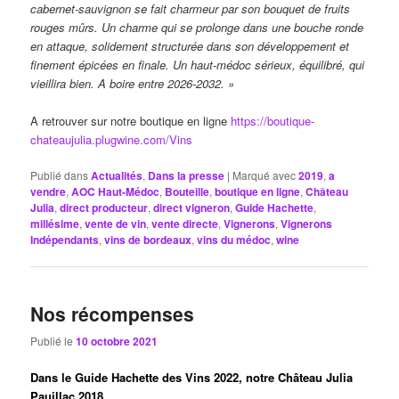
cabernet-sauvignon se fait charmeur par son bouquet de fruits
rouges mûrs. Un charme qui se prolonge dans une bouche ronde
en attaque, solidement structurée dans son développement et
finement épicées en finale. Un haut-médoc sérieux, équilibré, qui
vieillira bien. A boire entre 2026-2032. »
A retrouver sur notre boutique en ligne
https://boutique-
chateaujulia.plugwine.com/Vins
Publié dans
Actualités
,
Dans la presse
|
Marqué avec
2019
,
a
vendre
,
AOC Haut-Médoc
,
Bouteille
,
boutique en ligne
,
Château
Julia
,
direct producteur
,
direct vigneron
,
Guide Hachette
,
millésime
,
vente de vin
,
vente directe
,
Vignerons
,
Vignerons
Indépendants
,
vins de bordeaux
,
vins du médoc
,
wine
Nos récompenses
Publié le
10 octobre 2021
Dans le Guide Hachette des Vins 2022, notre Château Julia
Pauillac 2018 …