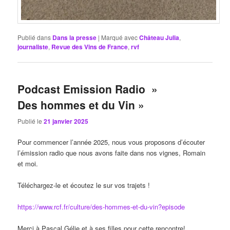
Publié dans
Dans la presse
|
Marqué avec
Château Julia
,
journaliste
,
Revue des Vins de France
,
rvf
Podcast Emission Radio »
Des hommes et du Vin »
Publié le
21 janvier 2025
Pour commencer l’année 2025, nous vous proposons d’écouter
l’émission radio que nous avons faite dans nos vignes, Romain
et moi.
Téléchargez-le et écoutez le sur vos trajets !
https://www.rcf.fr/culture/des-hommes-et-du-vin?episode
Merci à Pascal Gélie et à ses filles pour cette rencontre!