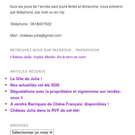
tous les jours de l’année sauf jours fériés et dimanche, nous prévenir
par téléphone, par mail ou en mp
Téléphone : 0618007922
Mail : chateau.julia@gmail.com
RETROUVEZ NOUS SUR FACEBOOK , TRIPADVISOR
Château Julia- Sophie Martin- De la terre au verre
ARTICLES RÉCENTS
Le Gîte de Julia !
Nos actualités cet été 2026
Dégustations avec la propriétaire et vigneronne sur rendez-
vous !!
A vendre Barriques de Chêne Français: disponibles !
Château Julia dans la RVF de cet été!
ARCHIVES
A