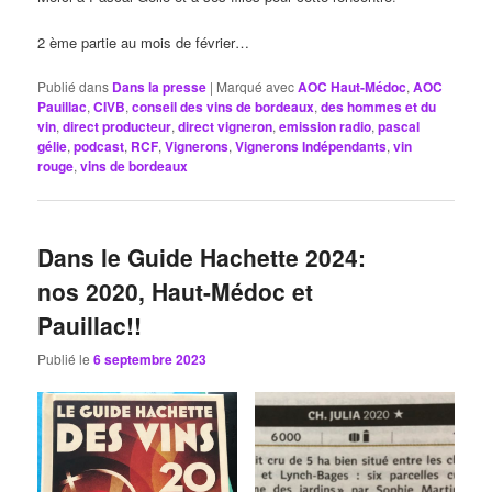
2 ème partie au mois de février…
Publié dans
Dans la presse
|
Marqué avec
AOC Haut-Médoc
,
AOC
Pauillac
,
CIVB
,
conseil des vins de bordeaux
,
des hommes et du
vin
,
direct producteur
,
direct vigneron
,
emission radio
,
pascal
gélie
,
podcast
,
RCF
,
Vignerons
,
Vignerons Indépendants
,
vin
rouge
,
vins de bordeaux
Dans le Guide Hachette 2024:
nos 2020, Haut-Médoc et
Pauillac!!
Publié le
6 septembre 2023