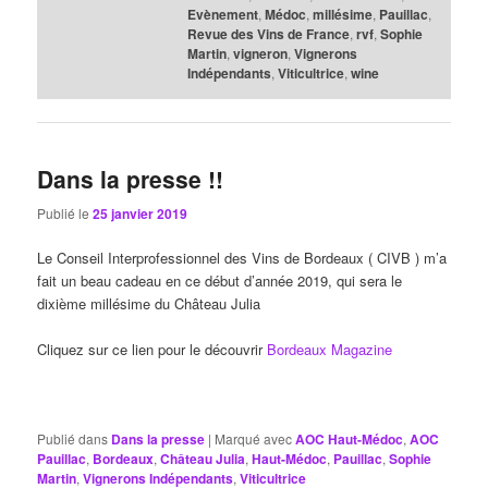
Evènement
,
Médoc
,
millésime
,
Pauillac
,
Revue des Vins de France
,
rvf
,
Sophie
Martin
,
vigneron
,
Vignerons
Indépendants
,
Viticultrice
,
wine
Dans la presse !!
Publié le
25 janvier 2019
Le Conseil Interprofessionnel des Vins de Bordeaux ( CIVB ) m’a
fait un beau cadeau en ce début d’année 2019, qui sera le
dixième millésime du Château Julia
Cliquez sur ce lien pour le découvrir
Bordeaux Magazine
Publié dans
Dans la presse
|
Marqué avec
AOC Haut-Médoc
,
AOC
Pauillac
,
Bordeaux
,
Château Julia
,
Haut-Médoc
,
Pauillac
,
Sophie
Martin
,
Vignerons Indépendants
,
Viticultrice