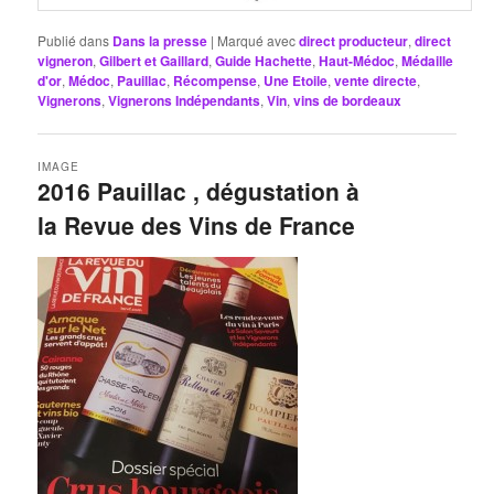
Publié dans
Dans la presse
|
Marqué avec
direct producteur
,
direct
vigneron
,
Gilbert et Gaillard
,
Guide Hachette
,
Haut-Médoc
,
Médaille
d'or
,
Médoc
,
Pauillac
,
Récompense
,
Une Etoile
,
vente directe
,
Vignerons
,
Vignerons Indépendants
,
Vin
,
vins de bordeaux
IMAGE
2016 Pauillac , dégustation à
la Revue des Vins de France