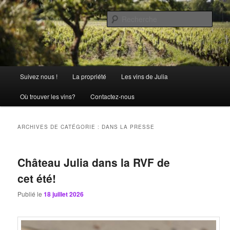
Aller
Aller
La passion comme tradition
au
au
Rech
contenu
contenu
principal
secondaire
Château Julia
Menu
Suivez nous !
La propriété
Les vins de Julia
principal
Où trouver les vins?
Contactez-nous
ARCHIVES DE CATÉGORIE :
DANS LA PRESSE
Château Julia dans la RVF de
cet été!
Publié le
18 juillet 2026