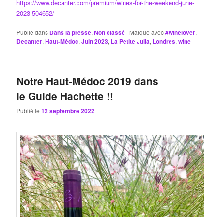
https://www.decanter.com/premium/wines-for-the-weekend-june-
2023-504652/
Publié dans
Dans la presse
,
Non classé
|
Marqué avec
#winelover
,
Decanter
,
Haut-Médoc
,
Juin 2023
,
La Petite Julia
,
Londres
,
wine
Notre Haut-Médoc 2019 dans
le Guide Hachette !!
Publié le
12 septembre 2022