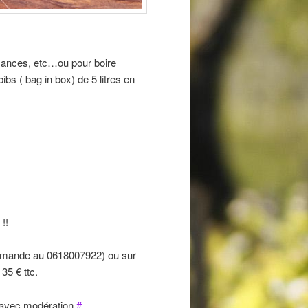
acances, etc…ou pour boire
bs ( bag in box) de 5 litres en
!!
commande au 0618007922) ou sur
35 € ttc.
r avec modération
#