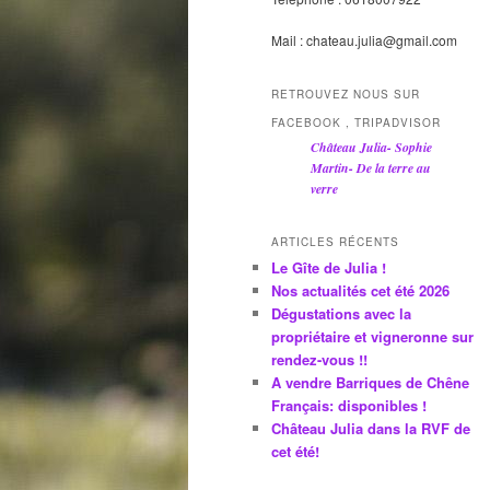
Mail : chateau.julia@gmail.com
RETROUVEZ NOUS SUR
FACEBOOK , TRIPADVISOR
Château Julia- Sophie
Martin- De la terre au
verre
ARTICLES RÉCENTS
Le Gîte de Julia !
Nos actualités cet été 2026
Dégustations avec la
propriétaire et vigneronne sur
rendez-vous !!
A vendre Barriques de Chêne
Français: disponibles !
Château Julia dans la RVF de
cet été!