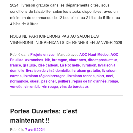
2024, livraison gratuite dans les départements cités, sous
conditions de faisabilité, selon les stocks disponibles, avec un
minimum de commande de 12 bouteilles ou 2 bibs de 5 litres ou
4 bibs de 3 litres
NOUS NE PARTICIPERONS PAS AU SALON DES
VIGNERONS INDEPENDANTS DE RENNES EN JANVIER 2025
Publié dans
Projets en vue
|
Marqué avec
AOC Haut-Médoc
,
AOC
Pauillac
,
avranches
,
bib
,
bretagne
,
charentes
,
direct producteur
,
france
,
gratuite
,
idée cadeau
,
La Rochelle
,
livraison
,
livraison à
domicile
,
livraison de vin à domicile
,
livraison gratuite
,
livraison
nantes
,
livraison région bretagne
,
livraison rennes
,
niort
,
noel
,
normandie
,
ouest
,
pas cher
,
poitiers
,
repas de fin d'année
,
rouge
,
vendée
,
vin en bib
,
vin rouge
,
vins de bordeaux
Portes Ouvertes: c’est
maintenant !!
Publié le
7 avril 2024