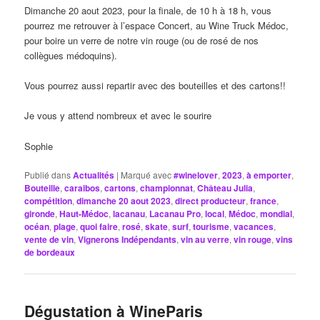
Dimanche 20 aout 2023, pour la finale, de 10 h à 18 h, vous
pourrez me retrouver à l’espace Concert, au Wine Truck Médoc,
pour boire un verre de notre vin rouge (ou de rosé de nos
collègues médoquins).
Vous pourrez aussi repartir avec des bouteilles et des cartons!!
Je vous y attend nombreux et avec le sourire
Sophie
Publié dans
Actualités
|
Marqué avec
#winelover
,
2023
,
à emporter
,
Bouteille
,
caraibos
,
cartons
,
championnat
,
Château Julia
,
compétition
,
dimanche 20 aout 2023
,
direct producteur
,
france
,
gironde
,
Haut-Médoc
,
lacanau
,
Lacanau Pro
,
local
,
Médoc
,
mondial
,
océan
,
plage
,
quoi faire
,
rosé
,
skate
,
surf
,
tourisme
,
vacances
,
vente de vin
,
Vignerons Indépendants
,
vin au verre
,
vin rouge
,
vins
de bordeaux
Dégustation à WineParis