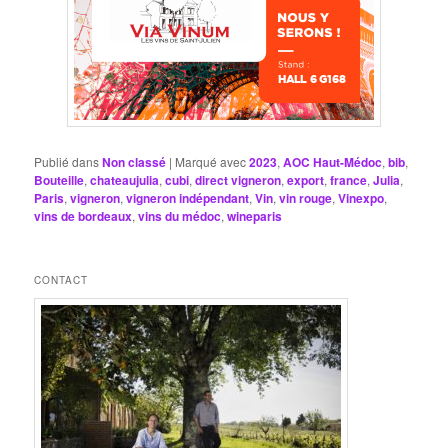
Publié dans
Non classé
|
Marqué avec
2023
,
AOC Haut-Médoc
,
bib
,
Bouteille
,
chateaujulia
,
cubi
,
direct vigneron
,
export
,
france
,
Julia
,
Paris
,
vigneron
,
vigneron indépendant
,
Vin
,
vin rouge
,
Vinexpo
,
vins de bordeaux
,
vins du médoc
,
wineparis
CONTACT