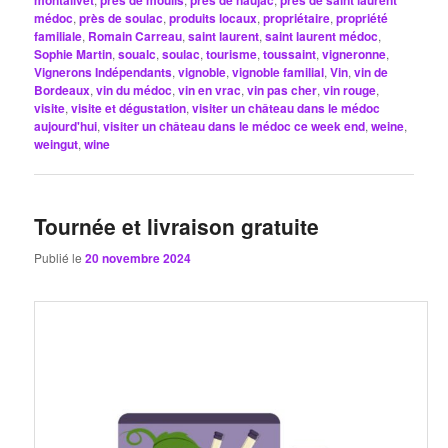
montalivet
près de moulis
près de naujac
près de saint laurent
médoc
,
près de soulac
,
produits locaux
,
propriétaire
,
propriété
familiale
,
Romain Carreau
,
saint laurent
,
saint laurent médoc
,
Sophie Martin
,
soualc
,
soulac
,
tourisme
,
toussaint
,
vigneronne
,
Vignerons Indépendants
,
vignoble
,
vignoble familial
,
Vin
,
vin de
Bordeaux
,
vin du médoc
,
vin en vrac
,
vin pas cher
,
vin rouge
,
visite
,
visite et dégustation
,
visiter un château dans le médoc
aujourd'hui
,
visiter un château dans le médoc ce week end
,
weine
,
weingut
,
wine
Tournée et livraison gratuite
Publié le
20 novembre 2024