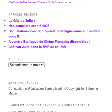
Château Julia- Sophie Martin- De la terre au verre
ARTICLES RÉCENTS
Le Gîte de Julia !
Nos actualités cet été 2026
Dégustations avec la propriétaire et vigneronne sur rendez-
vous !!
A vendre Barriques de Chêne Français: disponibles !
Château Julia dans la RVF de cet été!
ARCHIVES
A
r
c
h
MENTIONS LÉGALES
i
Conception et Réalisation Sophie Martin ©Copyright 2015 Sophie
v
Martin
e
s
L ABUS D’ALCOOL EST DANGEREUX POUR LA SANTÉ, À
CONSOMMER AVEC MODÉRATION