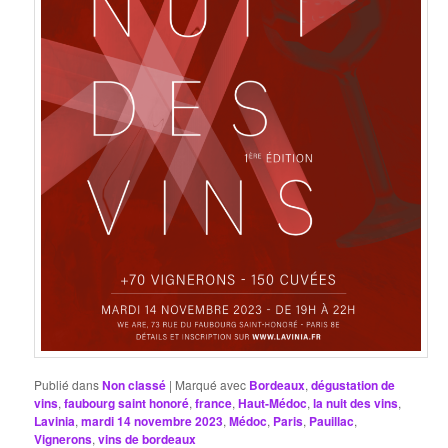
Publié dans
Non classé
|
Marqué avec
Bordeaux
,
dégustation de
vins
,
faubourg saint honoré
,
france
,
Haut-Médoc
,
la nuit des vins
,
Lavinia
,
mardi 14 novembre 2023
,
Médoc
,
Paris
,
Pauillac
,
Vignerons
,
vins de bordeaux