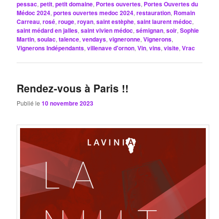
pessac
,
petit
,
petit domaine
,
Portes ouvertes
,
Portes Ouvertes du
Médoc 2024
,
portes ouvertes medoc 2024
,
restauration
,
Romain
Carreau
,
rosé
,
rouge
,
royan
,
saint estèphe
,
saint laurent médoc
,
saint médard en jalles
,
saint vivien médoc
,
sémignan
,
soir
,
Sophie
Martin
,
soulac
,
talence
,
vendays
,
vigneronne
,
Vignerons
,
Vignerons Indépendants
,
villenave d'ornon
,
Vin
,
vins
,
visite
,
Vrac
Rendez-vous à Paris !!
Publié le
10 novembre 2023