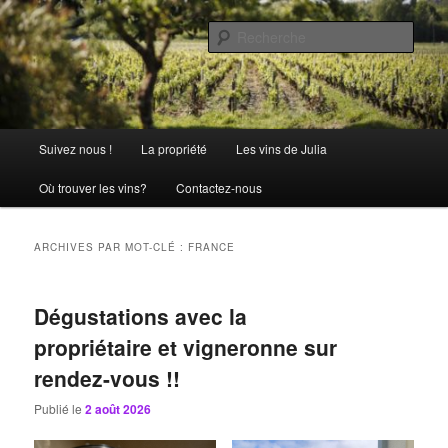
Aller
Aller
La passion comme tradition
au
au
Rech
contenu
contenu
principal
secondaire
Château Julia
Menu
Suivez nous !
La propriété
Les vins de Julia
principal
Où trouver les vins?
Contactez-nous
ARCHIVES PAR MOT-CLÉ :
FRANCE
Dégustations avec la
propriétaire et vigneronne sur
rendez-vous !!
Publié le
2 août 2026