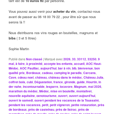
tarif est de
10 euros ttc
par personne.
Vous pouvez aussi venir pour
acheter du vin
, contactez-nous
avant de passer au 06 18 00 79 22 , pour être sûr que nous
serons là !!
Nous distribuons nos vins rouges en bouteilles, magnums et
bibs
( 3 et 5 litres)
Sophie Martin
Publié dans
Non classé
|
Marqué avec
2026
,
33
,
33112
,
33250
,
9
mai
,
à faire
,
à proximité
,
accepte les enfants
,
accueil
,
AOC Haut-
Médoc
,
AOC Pauillac
,
aujourd'hui
,
bar à vin
,
bib
,
bienvenue
,
bon
qualité prix
,
Bordeaux
,
cadeau
,
camping le paradis
,
Carcans
,
Cave
,
cdeau noel
,
château
,
château dans le médoc
,
Château Julia
,
coffret bois
,
cubi
,
Dégustation
,
france
,
gironde
,
guide
,
Hourtin
,
in
der nahe
,
incontournable
,
lesparre
,
locavore
,
Magnum
,
mai 2026
,
marathon du médoc
,
Médoc
,
mise en bouteille
,
montalivet
,
nouvelle aquitaine
,
oenotourisme
,
ouvert
,
ouvert aujourd'hui
,
ouvert le samedi
,
ouvert pendant les vacances de la Toussaint
,
pendant les vacances
,
petit
,
petit vigneron
,
petite retauration
,
près
de bordeaux
,
près de castelnau
,
près de listrac
,
près de
,
,
,