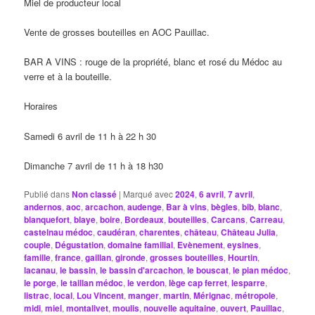
Miel de producteur local
Vente de grosses bouteilles en AOC Pauillac.
BAR A VINS : rouge de la propriété, blanc et rosé du Médoc au
verre et à la bouteille.
Horaires
Samedi 6 avril de 11 h à 22 h 30
Dimanche 7 avril de 11 h à 18 h30
Publié dans
Non classé
|
Marqué avec
2024
,
6 avril
,
7 avril
,
andernos
,
aoc
,
arcachon
,
audenge
,
Bar à vins
,
bègles
,
bib
,
blanc
,
blanquefort
,
blaye
,
boire
,
Bordeaux
,
bouteilles
,
Carcans
,
Carreau
,
castelnau médoc
,
caudéran
,
charentes
,
château
,
Château Julia
,
couple
,
Dégustation
,
domaine familial
,
Evènement
,
eysines
,
famille
,
france
,
gaillan
,
gironde
,
grosses bouteilles
,
Hourtin
,
lacanau
,
le bassin
,
le bassin d'arcachon
,
le bouscat
,
le pian médoc
,
le porge
,
le taillan médoc
,
le verdon
,
lège cap ferret
,
lesparre
,
listrac
,
local
,
Lou Vincent
,
manger
,
martin
,
Mérignac
,
métropole
,
midi
,
miel
,
montalivet
,
moulis
,
nouvelle aquitaine
,
ouvert
,
Pauillac
,