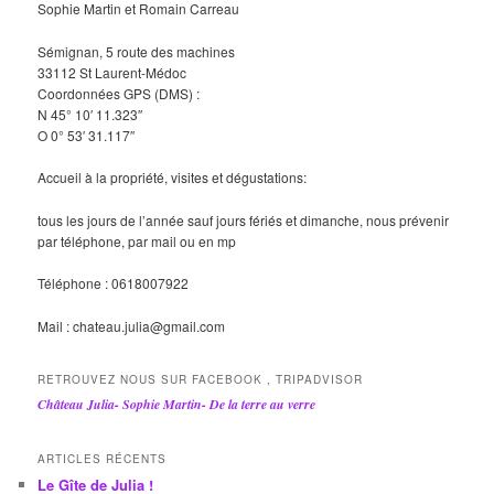
Sophie Martin et Romain Carreau
Sémignan, 5 route des machines
33112 St Laurent-Médoc
Coordonnées GPS (DMS) :
N 45° 10′ 11.323″
O 0° 53′ 31.117″
Accueil à la propriété, visites et dégustations:
tous les jours de l’année sauf jours fériés et dimanche, nous prévenir
par téléphone, par mail ou en mp
Téléphone : 0618007922
Mail : chateau.julia@gmail.com
RETROUVEZ NOUS SUR FACEBOOK , TRIPADVISOR
Château Julia- Sophie Martin- De la terre au verre
ARTICLES RÉCENTS
Le Gîte de Julia !