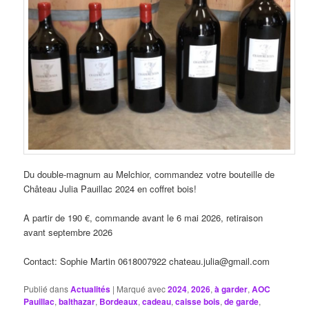
Du double-magnum au Melchior, commandez votre bouteille de
Château Julia Pauillac 2024 en coffret bois!
A partir de 190 €, commande avant le 6 mai 2026, retiraison
avant septembre 2026
Contact: Sophie Martin 0618007922 chateau.julia@gmail.com
Publié dans
Actualités
|
Marqué avec
2024
,
2026
,
à garder
,
AOC
Pauillac
,
balthazar
,
Bordeaux
,
cadeau
,
caisse bois
,
de garde
,