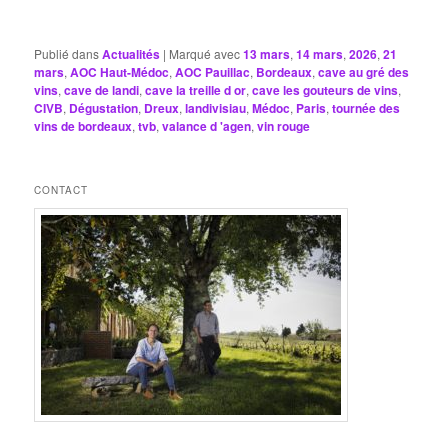
Publié dans
Actualités
|
Marqué avec
13 mars
,
14 mars
,
2026
,
21
mars
,
AOC Haut-Médoc
,
AOC Pauillac
,
Bordeaux
,
cave au gré des
vins
,
cave de landi
,
cave la treille d or
,
cave les gouteurs de vins
,
CIVB
,
Dégustation
,
Dreux
,
landivisiau
,
Médoc
,
Paris
,
tournée des
vins de bordeaux
,
tvb
,
valance d 'agen
,
vin rouge
CONTACT