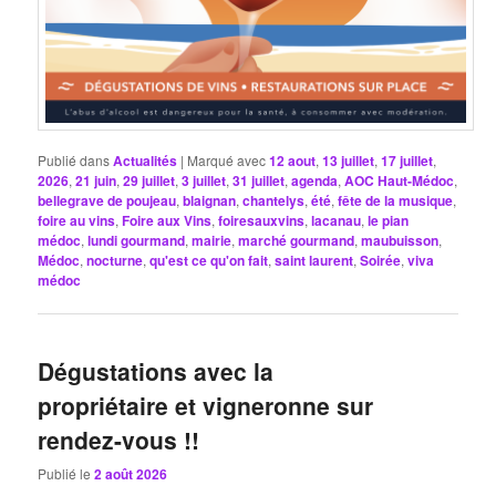
Publié dans
Actualités
|
Marqué avec
12 aout
,
13 juillet
,
17 juillet
,
2026
,
21 juin
,
29 juillet
,
3 juillet
,
31 juillet
,
agenda
,
AOC Haut-Médoc
,
bellegrave de poujeau
,
blaignan
,
chantelys
,
été
,
fête de la musique
,
foire au vins
,
Foire aux Vins
,
foiresauxvins
,
lacanau
,
le pian
médoc
,
lundi gourmand
,
mairie
,
marché gourmand
,
maubuisson
,
Médoc
,
nocturne
,
qu'est ce qu'on fait
,
saint laurent
,
Soirée
,
viva
médoc
Dégustations avec la
propriétaire et vigneronne sur
rendez-vous !!
Publié le
2 août 2026