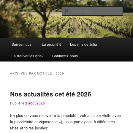
Aller
Aller
La passion comme tradition
au
au
Rech
contenu
contenu
principal
secondaire
Château Julia
Menu
Suivez nous !
La propriété
Les vins de Julia
principal
Où trouver les vins?
Contactez-nous
ARCHIVES PAR MOT-CLÉ :
2026
Nos actualités cet été 2026
Publié le
2 août 2026
En plus de vous recevoir à la propriété ( voir article « visite avec
la propriétaire et vigneronne »), nous participons à différentes
fêtes et foires locales: