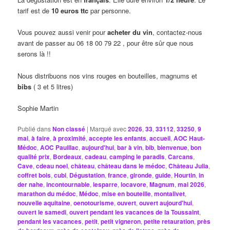
tarif est de
10 euros ttc
par personne.
Vous pouvez aussi venir pour
acheter du vin
, contactez-nous
avant de passer au 06 18 00 79 22 , pour être sûr que nous
serons là !!
Nous distribuons nos vins rouges en bouteilles, magnums et
bibs
( 3 et 5 litres)
Sophie Martin
Publié dans
Non classé
|
Marqué avec
2026
,
33
,
33112
,
33250
,
9
mai
,
à faire
,
à proximité
,
accepte les enfants
,
accueil
,
AOC Haut-
Médoc
,
AOC Pauillac
,
aujourd'hui
,
bar à vin
,
bib
,
bienvenue
,
bon
qualité prix
,
Bordeaux
,
cadeau
,
camping le paradis
,
Carcans
,
Cave
,
cdeau noel
,
château
,
château dans le médoc
,
Château Julia
,
coffret bois
,
cubi
,
Dégustation
,
france
,
gironde
,
guide
,
Hourtin
,
in
der nahe
,
incontournable
,
lesparre
,
locavore
,
Magnum
,
mai 2026
,
marathon du médoc
,
Médoc
,
mise en bouteille
,
montalivet
,
nouvelle aquitaine
,
oenotourisme
,
ouvert
,
ouvert aujourd'hui
,
ouvert le samedi
,
ouvert pendant les vacances de la Toussaint
,
pendant les vacances
,
petit
,
petit vigneron
,
petite retauration
,
près