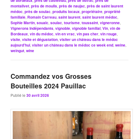
de bordeaux
,
près de castelnau
,
près de listrac
,
près de
montalivet
,
près de moulis
,
près de naujac
,
près de saint laurent
médoc
,
près de soulac
,
produits locaux
,
propriétaire
,
propriété
familiale
,
Romain Carreau
,
saint laurent
,
saint laurent médoc
,
Sophie Martin
,
soualc
,
soulac
,
tourisme
,
toussaint
,
vigneronne
,
Vignerons Indépendants
,
vignoble
,
vignoble familial
,
Vin
,
vin de
Bordeaux
,
vin du médoc
,
vin en vrac
,
vin pas cher
,
vin rouge
,
visite
,
visite et dégustation
,
visiter un château dans le médoc
aujourd'hui
,
visiter un château dans le médoc ce week end
,
weine
,
weingut
,
wine
Commandez vos Grosses
Bouteilles 2024 Pauillac
Publié le
30 avril 2026