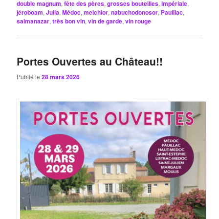
double magnum
,
fête des pères
,
grosses bouteilles
,
impériale
,
jéroboam
,
Julia
,
Médoc
,
melchior
,
nabuchodonosor
,
Pauillac
,
salmanazar
,
très bon vin
,
vin de garde
,
vin rouge
Portes Ouvertes au Château!!
Publié le
28 mars 2026