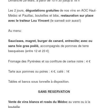
Dimanche 29 Mars, à partir de 10 h 30 jusqu’à 18 h
Les 2 jours,
dégustations gratuites
de nos vins en AOC Haut-
Médoc et Pauillac, bouteilles et bibs,
restauration sur place
avec le traiteur Lou Vincent
(le samedi soir aussi!)
Au menu:
Saucisses, magret, burger de canard, entrecôte; avec ou
sans foie gras poêlé,
accompagnés de pommes de terre
basquaises (entre 12 et 23 €)
Fromage des Pyrénées et sa confiture de cerise noire : 4 €
Tarte aux pommes ou poires : 4 €, café : 1€
Tables et bancs sous tonnelle à disposition.
SANS RESERVATION
Vente de vins blancs et rosés du Médoc
au verre ou à la
bouteille