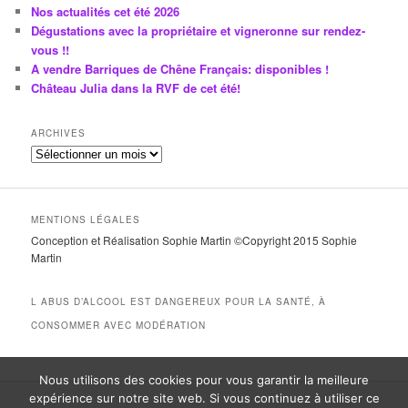
Nos actualités cet été 2026
Dégustations avec la propriétaire et vigneronne sur rendez-
vous !!
A vendre Barriques de Chêne Français: disponibles !
Château Julia dans la RVF de cet été!
ARCHIVES
A
r
c
h
MENTIONS LÉGALES
i
Conception et Réalisation Sophie Martin ©Copyright 2015 Sophie
v
Martin
e
s
L ABUS D’ALCOOL EST DANGEREUX POUR LA SANTÉ, À
CONSOMMER AVEC MODÉRATION
Nous utilisons des cookies pour vous garantir la meilleure
expérience sur notre site web. Si vous continuez à utiliser ce