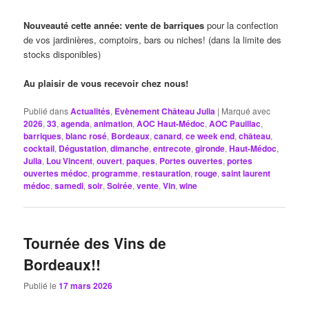
Nouveauté cette année: vente de barriques
pour la confection
de vos jardinières, comptoirs, bars ou niches! (dans la limite des
stocks disponibles)
Au plaisir de vous recevoir chez nous!
Publié dans
Actualités
,
Evènement Château Julia
|
Marqué avec
2026
,
33
,
agenda
,
animation
,
AOC Haut-Médoc
,
AOC Pauillac
,
barriques
,
blanc rosé
,
Bordeaux
,
canard
,
ce week end
,
château
,
cocktail
,
Dégustation
,
dimanche
,
entrecote
,
gironde
,
Haut-Médoc
,
Julia
,
Lou Vincent
,
ouvert
,
paques
,
Portes ouvertes
,
portes
ouvertes médoc
,
programme
,
restauration
,
rouge
,
saint laurent
médoc
,
samedi
,
soir
,
Soirée
,
vente
,
Vin
,
wine
Tournée des Vins de
Bordeaux!!
Publié le
17 mars 2026