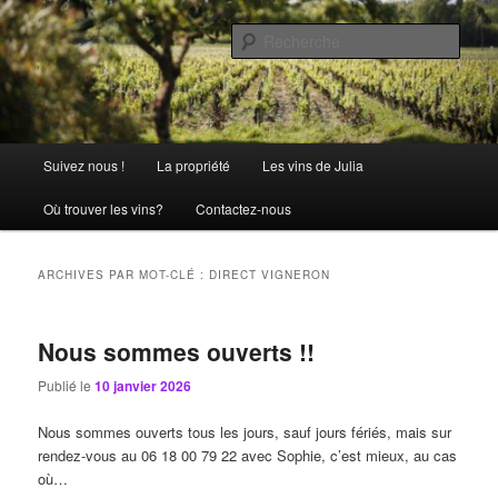
Aller
Aller
La passion comme tradition
au
au
Rech
contenu
contenu
principal
secondaire
Château Julia
Menu
Suivez nous !
La propriété
Les vins de Julia
principal
Où trouver les vins?
Contactez-nous
ARCHIVES PAR MOT-CLÉ :
DIRECT VIGNERON
Nous sommes ouverts !!
Publié le
10 janvier 2026
Nous sommes ouverts tous les jours, sauf jours fériés, mais sur
rendez-vous au 06 18 00 79 22 avec Sophie, c’est mieux, au cas
où…