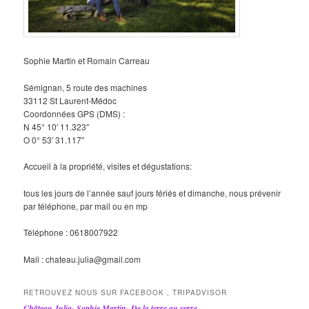
Sophie Martin et Romain Carreau
Sémignan, 5 route des machines
33112 St Laurent-Médoc
Coordonnées GPS (DMS) :
N 45° 10′ 11.323″
O 0° 53′ 31.117″
Accueil à la propriété, visites et dégustations:
tous les jours de l’année sauf jours fériés et dimanche, nous prévenir
par téléphone, par mail ou en mp
Téléphone : 0618007922
Mail : chateau.julia@gmail.com
RETROUVEZ NOUS SUR FACEBOOK , TRIPADVISOR
Château Julia- Sophie Martin- De la terre au verre