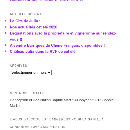
ARTICLES RÉCENTS
Le Gîte de Julia !
Nos actualités cet été 2026
Dégustations avec la propriétaire et vigneronne sur rendez-
vous !!
A vendre Barriques de Chêne Français: disponibles !
Château Julia dans la RVF de cet été!
ARCHIVES
A
r
c
h
MENTIONS LÉGALES
i
Conception et Réalisation Sophie Martin ©Copyright 2015 Sophie
v
Martin
e
s
L ABUS D’ALCOOL EST DANGEREUX POUR LA SANTÉ, À
CONSOMMER AVEC MODÉRATION