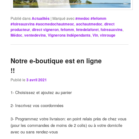
Publié dans
Actualités
|
Marqué avec
#medoc #fefomm
#foireauxvins #aocmedochautmeoc
,
aochautmedoc
,
direct
producteur
,
direct vigneron
,
fefomm
,
fetedelaforet
,
foireauxvins
,
Médoc
,
ventedevins
,
Vignerons Indépendants
,
Vin
,
vinrouge
Notre e-boutique est en ligne
!!
Publié le
3 avril 2021
1- Choisissez et ajoutez au panier
2- Inscrivez vos coordonnées
3- Programmez votre livraison: en point relais près de chez vous
(pour les commandes de moins de 2 colis) ou à votre domicile
avec ou sans rendez-vous