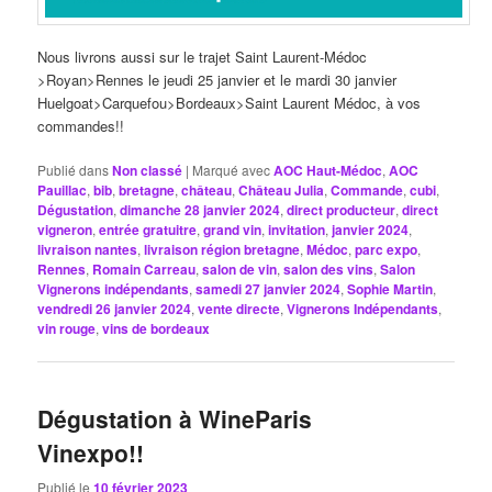
Nous livrons aussi sur le trajet Saint Laurent-Médoc
>Royan>Rennes le jeudi 25 janvier et le mardi 30 janvier
Huelgoat>Carquefou>Bordeaux>Saint Laurent Médoc, à vos
commandes!!
Publié dans
Non classé
|
Marqué avec
AOC Haut-Médoc
,
AOC
Pauillac
,
bib
,
bretagne
,
château
,
Château Julia
,
Commande
,
cubi
,
Dégustation
,
dimanche 28 janvier 2024
,
direct producteur
,
direct
vigneron
,
entrée gratuitre
,
grand vin
,
invitation
,
janvier 2024
,
livraison nantes
,
livraison région bretagne
,
Médoc
,
parc expo
,
Rennes
,
Romain Carreau
,
salon de vin
,
salon des vins
,
Salon
Vignerons indépendants
,
samedi 27 janvier 2024
,
Sophie Martin
,
vendredi 26 janvier 2024
,
vente directe
,
Vignerons Indépendants
,
vin rouge
,
vins de bordeaux
Dégustation à WineParis
Vinexpo!!
Publié le
10 février 2023