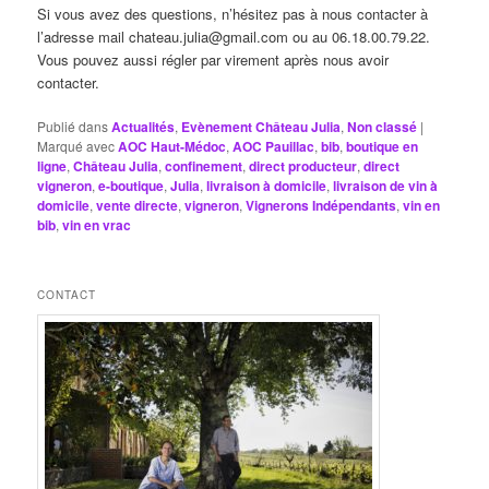
Si vous avez des questions, n’hésitez pas à nous contacter à
l’adresse mail chateau.julia@gmail.com ou au 06.18.00.79.22.
Vous pouvez aussi régler par virement après nous avoir
contacter.
Publié dans
Actualités
,
Evènement Château Julia
,
Non classé
|
Marqué avec
AOC Haut-Médoc
,
AOC Pauillac
,
bib
,
boutique en
ligne
,
Château Julia
,
confinement
,
direct producteur
,
direct
vigneron
,
e-boutique
,
Julia
,
livraison à domicile
,
livraison de vin à
domicile
,
vente directe
,
vigneron
,
Vignerons Indépendants
,
vin en
bib
,
vin en vrac
CONTACT