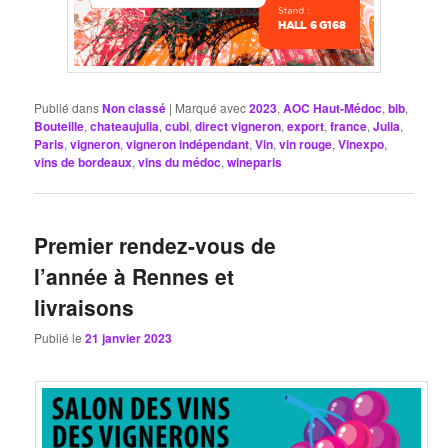
Publié dans
Non classé
|
Marqué avec
2023
,
AOC Haut-Médoc
,
bib
,
Bouteille
,
chateaujulia
,
cubi
,
direct vigneron
,
export
,
france
,
Julia
,
Paris
,
vigneron
,
vigneron indépendant
,
Vin
,
vin rouge
,
Vinexpo
,
vins de bordeaux
,
vins du médoc
,
wineparis
Premier rendez-vous de
l’année à Rennes et
livraisons
Publié le
21 janvier 2023