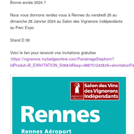
Bonne année 2024 !!
Nous vous donnons rendez-vous à Rennes du vendredi 26 au
dimanche 28 Janvier 2024 au Salon des Vignerons Indépendants
au Parc Expo
Stand D 38
Voici le lien pour recevoir vos invitations gratuites
:
https://vignerons.mybadgeonline.com/ParrainageStepform?
IdProduit=B_EINVITATION_S06&IdResp=988751243&trk=einvitationPa