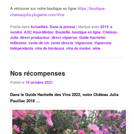
A retrouver sur notre boutique en ligne
https://boutique-
chateaujulia.plugwine.com/Vins
Publié dans
Actualités
,
Dans la presse
|
Marqué avec
2019
,
a
vendre
,
AOC Haut-Médoc
,
Bouteille
,
boutique en ligne
,
Château
Julia
,
direct producteur
,
direct vigneron
,
Guide Hachette
,
millésime
,
vente de vin
,
vente directe
,
Vignerons
,
Vignerons
Indépendants
,
vins de bordeaux
,
vins du médoc
,
wine
Nos récompenses
Publié le
10 octobre 2021
Dans le Guide Hachette des Vins 2022, notre Château Julia
Pauillac 2018 …