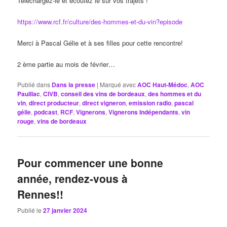
Téléchargez-le et écoutez le sur vos trajets !
https://www.rcf.fr/culture/des-hommes-et-du-vin?episode
Merci à Pascal Gélie et à ses filles pour cette rencontre!
2 ème partie au mois de février…
Publié dans
Dans la presse
|
Marqué avec
AOC Haut-Médoc
,
AOC
Pauillac
,
CIVB
,
conseil des vins de bordeaux
,
des hommes et du
vin
,
direct producteur
,
direct vigneron
,
emission radio
,
pascal
gélie
,
podcast
,
RCF
,
Vignerons
,
Vignerons Indépendants
,
vin
rouge
,
vins de bordeaux
Pour commencer une bonne
année, rendez-vous à
Rennes!!
Publié le
27 janvier 2024