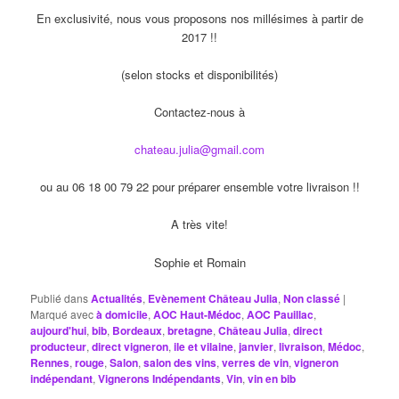
En exclusivité, nous vous proposons nos millésimes à partir de
2017 !!
(selon stocks et disponibilités)
Contactez-nous à
chateau.julia@gmail.com
ou au 06 18 00 79 22 pour préparer ensemble votre livraison !!
A très vite!
Sophie et Romain
Publié dans
Actualités
,
Evènement Château Julia
,
Non classé
|
Marqué avec
à domicile
,
AOC Haut-Médoc
,
AOC Pauillac
,
aujourd'hui
,
bib
,
Bordeaux
,
bretagne
,
Château Julia
,
direct
producteur
,
direct vigneron
,
ile et vilaine
,
janvier
,
livraison
,
Médoc
,
Rennes
,
rouge
,
Salon
,
salon des vins
,
verres de vin
,
vigneron
indépendant
,
Vignerons Indépendants
,
Vin
,
vin en bib