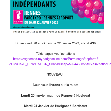
Du vendredi 20 au dimanche 22 janvier 2023, stand
A36
Téléchargez vos invitations
https://vignerons.mybadgeonline.com/ParrainageStepform?
IdProduit=B_EINVITATION_S06&IdResp=592445085&trk=einvitationPa
NOUVEAU :
Nous vous
livrons
sur la route:
Lundi 25 janvier matin de Rennes à Huelgoat
Mardi 24 Janvier de Huelgoat à Bordeaux