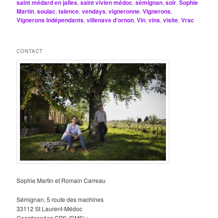
saint médard en jalles
,
saint vivien médoc
,
sémignan
,
soir
,
Sophie
Martin
,
soulac
,
talence
,
vendays
,
vigneronne
,
Vignerons
,
Vignerons Indépendants
,
villenave d'ornon
,
Vin
,
vins
,
visite
,
Vrac
CONTACT
Sophie Martin et Romain Carreau
Sémignan, 5 route des machines
33112 St Laurent-Médoc
Coordonnées GPS (DMS) :