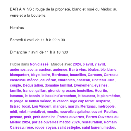
BAR A VINS : rouge de la propriété, blanc et rosé du Médoc au
verre et à la bouteille.
Horaires
Samedi 6 avril de 11 h à 22 h 30
Dimanche 7 avril de 11 h à 18 h30
Publié dans
Non classé
|
Marqué avec
2024
,
6 avril
,
7 avril
,
andernos
,
aoc
,
arcachon
,
audenge
,
Bar à vins
,
bègles
,
bib
,
blanc
,
blanquefort
,
blaye
,
boire
,
Bordeaux
,
bouteilles
,
Carcans
,
Carreau
,
castelnau médoc
,
caudéran
,
charentes
,
château
,
Château Julia
,
couple
,
Dégustation
,
domaine familial
,
Evènement
,
eysines
,
famille
,
france
,
gaillan
,
gironde
,
grosses bouteilles
,
Hourtin
,
lacanau
,
le bassin
,
le bassin d'arcachon
,
le bouscat
,
le pian médoc
,
le porge
,
le taillan médoc
,
le verdon
,
lège cap ferret
,
lesparre
,
listrac
,
local
,
Lou Vincent
,
manger
,
martin
,
Mérignac
,
métropole
,
midi
,
miel
,
montalivet
,
moulis
,
nouvelle aquitaine
,
ouvert
,
Pauillac
,
pessac
,
petit
,
petit domaine
,
Portes ouvertes
,
Portes Ouvertes du
Médoc 2024
,
portes ouvertes medoc 2024
,
restauration
,
Romain
Carreau
,
rosé
,
rouge
,
royan
,
saint estèphe
,
saint laurent médoc
,