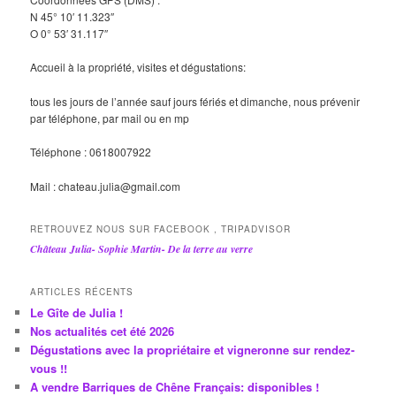
N 45° 10′ 11.323″
O 0° 53′ 31.117″
Accueil à la propriété, visites et dégustations:
tous les jours de l’année sauf jours fériés et dimanche, nous prévenir
par téléphone, par mail ou en mp
Téléphone : 0618007922
Mail : chateau.julia@gmail.com
RETROUVEZ NOUS SUR FACEBOOK , TRIPADVISOR
Château Julia- Sophie Martin- De la terre au verre
ARTICLES RÉCENTS
Le Gîte de Julia !
Nos actualités cet été 2026
Dégustations avec la propriétaire et vigneronne sur rendez-
vous !!
A vendre Barriques de Chêne Français: disponibles !