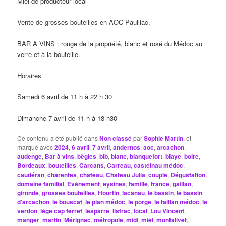
Miel de producteur local
Vente de grosses bouteilles en AOC Pauillac.
BAR A VINS : rouge de la propriété, blanc et rosé du Médoc au
verre et à la bouteille.
Horaires
Samedi 6 avril de 11 h à 22 h 30
Dimanche 7 avril de 11 h à 18 h30
Ce contenu a été publié dans
Non classé
par
Sophie Martin
, et
marqué avec
2024
,
6 avril
,
7 avril
,
andernos
,
aoc
,
arcachon
,
audenge
,
Bar à vins
,
bègles
,
bib
,
blanc
,
blanquefort
,
blaye
,
boire
,
Bordeaux
,
bouteilles
,
Carcans
,
Carreau
,
castelnau médoc
,
caudéran
,
charentes
,
château
,
Château Julia
,
couple
,
Dégustation
,
domaine familial
,
Evènement
,
eysines
,
famille
,
france
,
gaillan
,
gironde
,
grosses bouteilles
,
Hourtin
,
lacanau
,
le bassin
,
le bassin
d'arcachon
,
le bouscat
,
le pian médoc
,
le porge
,
le taillan médoc
,
le
verdon
,
lège cap ferret
,
lesparre
,
listrac
,
local
,
Lou Vincent
,
manger
,
martin
,
Mérignac
,
métropole
,
midi
,
miel
,
montalivet
,