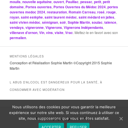
moulis
,
nouvelle aquitaine
,
ouvert
,
Pauillac
,
pessac
,
petit
,
petit
domaine
,
Portes ouvertes
,
Portes Ouvertes du Médoc 2024
,
portes
ouvertes medoc 2024
,
restauration
,
Romain Carreau
,
rosé
,
rouge
,
royan
,
saint estèphe
,
saint laurent médoc
,
saint médard en jalles
,
saint vivien médoc
,
sémignan
,
soir
,
Sophie Martin
,
soulac
,
talence
,
vendays
,
vigneronne
,
Vignerons
,
Vignerons Indépendants
,
villenave d'ornon
,
Vin
,
vins
,
visite
,
Vrac
. Mettez-le en favori avec son
permalien
.
MENTIONS LÉGALES
Conception et Réalisation Sophie Martin ©Copyright 2015 Sophie
Martin
L ABUS D’ALCOOL EST DANGEREUX POUR LA SANTÉ, À
CONSOMMER AVEC MODÉRATION
Nous utilisons des cookies pour vous garantir la meilleure
expérience sur notre site web. Si vous continuez à utiliser ce
Fièrement propulsé par WordPress
site, nous supposerons que vous en êtes satisfait.
ACCEPTER
REFUSER