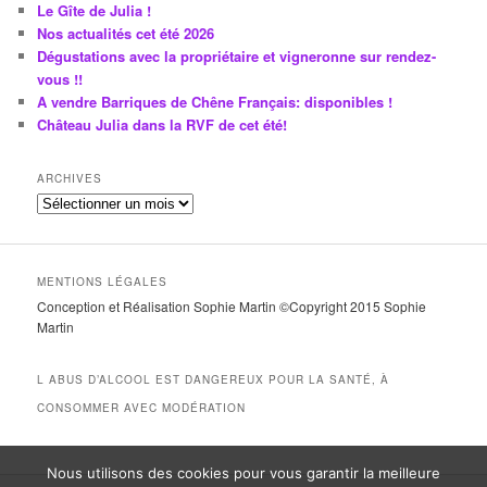
Le Gîte de Julia !
Nos actualités cet été 2026
Dégustations avec la propriétaire et vigneronne sur rendez-
vous !!
A vendre Barriques de Chêne Français: disponibles !
Château Julia dans la RVF de cet été!
ARCHIVES
A
r
c
h
MENTIONS LÉGALES
i
Conception et Réalisation Sophie Martin ©Copyright 2015 Sophie
v
Martin
e
s
L ABUS D’ALCOOL EST DANGEREUX POUR LA SANTÉ, À
CONSOMMER AVEC MODÉRATION
Nous utilisons des cookies pour vous garantir la meilleure