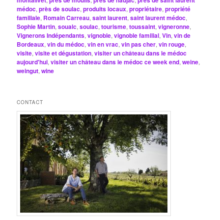
montalivet
près de moulis
près de naujac
près de saint laurent
médoc
,
près de soulac
,
produits locaux
,
propriétaire
,
propriété
familiale
,
Romain Carreau
,
saint laurent
,
saint laurent médoc
,
Sophie Martin
,
soualc
,
soulac
,
tourisme
,
toussaint
,
vigneronne
,
Vignerons Indépendants
,
vignoble
,
vignoble familial
,
Vin
,
vin de
Bordeaux
,
vin du médoc
,
vin en vrac
,
vin pas cher
,
vin rouge
,
visite
,
visite et dégustation
,
visiter un château dans le médoc
aujourd'hui
,
visiter un château dans le médoc ce week end
,
weine
,
weingut
,
wine
CONTACT