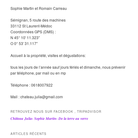
Sophie Martin et Romain Carreau
Sémignan, 5 route des machines
33112 St Laurent-Médoc
Coordonnées GPS (DMS) :
N 45° 10′ 11.323″
O 0° 53′ 31.117″
Accueil à la propriété, visites et dégustations:
tous les jours de l’année sauf jours fériés et dimanche, nous prévenir
par téléphone, par mail ou en mp
Téléphone : 0618007922
Mail : chateau.julia@gmail.com
RETROUVEZ NOUS SUR FACEBOOK , TRIPADVISOR
Château Julia- Sophie Martin- De la terre au verre
ARTICLES RÉCENTS