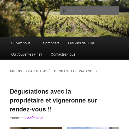
Aller
Aller
La passion comme tradition
au
au
Rech
contenu
contenu
principal
secondaire
Château Julia
Menu
Suivez nous !
La propriété
Les vins de Julia
principal
Où trouver les vins?
Contactez-nous
ARCHIVES PAR MOT-CLÉ :
PENDANT LES VACANCES
Dégustations avec la
propriétaire et vigneronne sur
rendez-vous !!
Publié le
2 août 2026