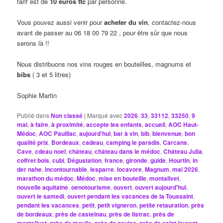
tarif est de
10 euros ttc
par personne.
Vous pouvez aussi venir pour
acheter du vin
, contactez-nous
avant de passer au 06 18 00 79 22 , pour être sûr que nous
serons là !!
Nous distribuons nos vins rouges en bouteilles, magnums et
bibs
( 3 et 5 litres)
Sophie Martin
Publié dans
Non classé
|
Marqué avec
2026
,
33
,
33112
,
33250
,
9
mai
,
à faire
,
à proximité
,
accepte les enfants
,
accueil
,
AOC Haut-
Médoc
,
AOC Pauillac
,
aujourd'hui
,
bar à vin
,
bib
,
bienvenue
,
bon
qualité prix
,
Bordeaux
,
cadeau
,
camping le paradis
,
Carcans
,
Cave
,
cdeau noel
,
château
,
château dans le médoc
,
Château Julia
,
coffret bois
,
cubi
,
Dégustation
,
france
,
gironde
,
guide
,
Hourtin
,
in
der nahe
,
incontournable
,
lesparre
,
locavore
,
Magnum
,
mai 2026
,
marathon du médoc
,
Médoc
,
mise en bouteille
,
montalivet
,
nouvelle aquitaine
,
oenotourisme
,
ouvert
,
ouvert aujourd'hui
,
ouvert le samedi
,
ouvert pendant les vacances de la Toussaint
,
pendant les vacances
,
petit
,
petit vigneron
,
petite retauration
,
près
de bordeaux
,
près de castelnau
,
près de listrac
,
près de
,
,
,