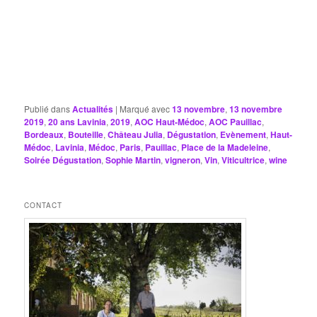
Publié dans
Actualités
|
Marqué avec
13 novembre
,
13 novembre
2019
,
20 ans Lavinia
,
2019
,
AOC Haut-Médoc
,
AOC Pauillac
,
Bordeaux
,
Bouteille
,
Château Julia
,
Dégustation
,
Evènement
,
Haut-
Médoc
,
Lavinia
,
Médoc
,
Paris
,
Pauillac
,
Place de la Madeleine
,
Soirée Dégustation
,
Sophie Martin
,
vigneron
,
Vin
,
Viticultrice
,
wine
CONTACT