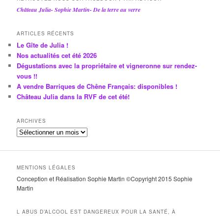
Château Julia- Sophie Martin- De la terre au verre
ARTICLES RÉCENTS
Le Gîte de Julia !
Nos actualités cet été 2026
Dégustations avec la propriétaire et vigneronne sur rendez-
vous !!
A vendre Barriques de Chêne Français: disponibles !
Château Julia dans la RVF de cet été!
ARCHIVES
A
r
c
h
MENTIONS LÉGALES
i
Conception et Réalisation Sophie Martin ©Copyright 2015 Sophie
v
Martin
e
s
L ABUS D’ALCOOL EST DANGEREUX POUR LA SANTÉ, À