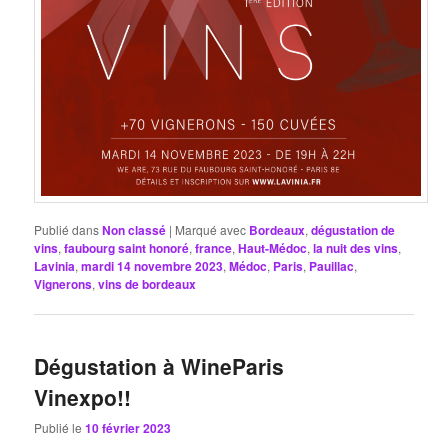
Publié dans
Non classé
|
Marqué avec
Bordeaux
,
dégustation de
vins
,
faubourg saint honoré
,
france
,
Haut-Médoc
,
la nuit des vins
,
Lavinia
,
mardi 14 novembre 2023
,
Médoc
,
Paris
,
Pauillac
,
Vignerons
,
vins de bordeaux
Dégustation à WineParis
Vinexpo!!
Publié le
10 février 2023