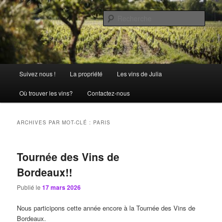
Aller
Aller
La passion comme tradition
au
au
Rech
contenu
contenu
principal
secondaire
Château Julia
Menu
Suivez nous !
La propriété
Les vins de Julia
principal
Où trouver les vins?
Contactez-nous
ARCHIVES PAR MOT-CLÉ :
PARIS
Tournée des Vins de
Bordeaux!!
Publié le
17 mars 2026
Nous participons cette année encore à la Tournée des Vins de
Bordeaux.