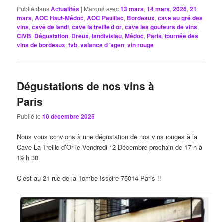
Publié dans
Actualités
|
Marqué avec
13 mars
,
14 mars
,
2026
,
21
mars
,
AOC Haut-Médoc
,
AOC Pauillac
,
Bordeaux
,
cave au gré des
vins
,
cave de landi
,
cave la treille d or
,
cave les gouteurs de vins
,
CIVB
,
Dégustation
,
Dreux
,
landivisiau
,
Médoc
,
Paris
,
tournée des
vins de bordeaux
,
tvb
,
valance d 'agen
,
vin rouge
Dégustations de nos vins à
Paris
Publié le
10 décembre 2025
Nous vous convions à une dégustation de nos vins rouges à la
Cave La Treille d’Or le Vendredi 12 Décembre prochain de 17 h à
19 h 30.
C’est au 21 rue de la Tombe Issoire 75014 Paris !!