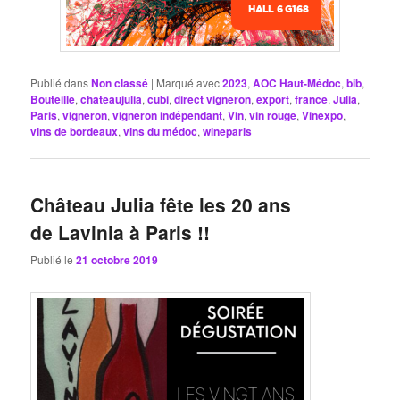
Publié dans
Non classé
|
Marqué avec
2023
,
AOC Haut-Médoc
,
bib
,
Bouteille
,
chateaujulia
,
cubi
,
direct vigneron
,
export
,
france
,
Julia
,
Paris
,
vigneron
,
vigneron indépendant
,
Vin
,
vin rouge
,
Vinexpo
,
vins de bordeaux
,
vins du médoc
,
wineparis
Château Julia fête les 20 ans
de Lavinia à Paris !!
Publié le
21 octobre 2019