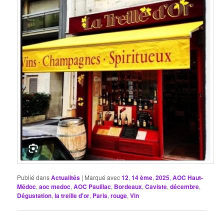
Publié dans
Actualités
|
Marqué avec
12
,
14 ème
,
2025
,
AOC Haut-
Médoc
,
aoc medoc
,
AOC Pauillac
,
Bordeaux
,
Caviste
,
décembre
,
Dégustation
,
la treille d'or
,
Paris
,
rouge
,
Vin