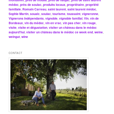
montalivet
près de moulis
près de naujac
près de saint laurent
médoc
,
près de soulac
,
produits locaux
,
propriétaire
,
propriété
familiale
,
Romain Carreau
,
saint laurent
,
saint laurent médoc
,
Sophie Martin
,
soualc
,
soulac
,
tourisme
,
toussaint
,
vigneronne
,
Vignerons Indépendants
,
vignoble
,
vignoble familial
,
Vin
,
vin de
Bordeaux
,
vin du médoc
,
vin en vrac
,
vin pas cher
,
vin rouge
,
visite
,
visite et dégustation
,
visiter un château dans le médoc
aujourd'hui
,
visiter un château dans le médoc ce week end
,
weine
,
weingut
,
wine
CONTACT