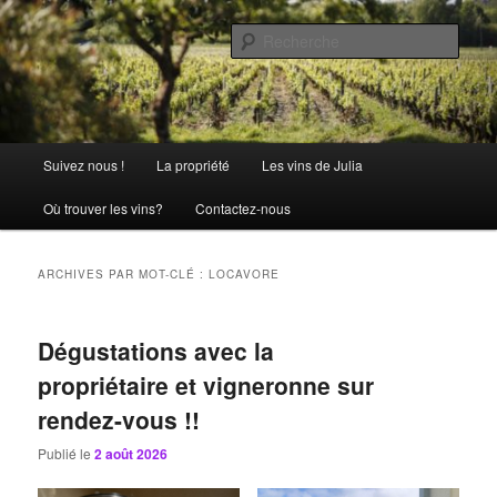
Aller
Aller
La passion comme tradition
au
au
Rech
contenu
contenu
principal
secondaire
Château Julia
Menu
Suivez nous !
La propriété
Les vins de Julia
principal
Où trouver les vins?
Contactez-nous
ARCHIVES PAR MOT-CLÉ :
LOCAVORE
Dégustations avec la
propriétaire et vigneronne sur
rendez-vous !!
Publié le
2 août 2026