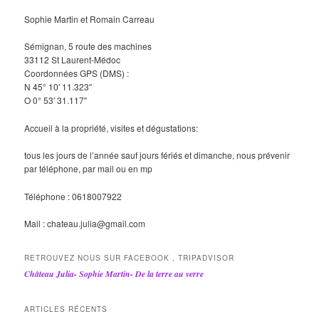
Sophie Martin et Romain Carreau
Sémignan, 5 route des machines
33112 St Laurent-Médoc
Coordonnées GPS (DMS) :
N 45° 10′ 11.323″
O 0° 53′ 31.117″
Accueil à la propriété, visites et dégustations:
tous les jours de l’année sauf jours fériés et dimanche, nous prévenir
par téléphone, par mail ou en mp
Téléphone : 0618007922
Mail : chateau.julia@gmail.com
RETROUVEZ NOUS SUR FACEBOOK , TRIPADVISOR
Château Julia- Sophie Martin- De la terre au verre
ARTICLES RÉCENTS