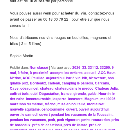
tarif est de
10 euros ttc
par personne.
Vous pouvez aussi venir pour
acheter du vin
, contactez-nous
avant de passer au 06 18 00 79 22 , pour être sûr que nous
serons là !!
Nous distribuons nos vins rouges en bouteilles, magnums et
bibs
( 3 et 5 litres)
Sophie Martin
Publié dans
Non classé
|
Marqué avec
2026
,
33
,
33112
,
33250
,
9
mai
,
à faire
,
à proximité
,
accepte les enfants
,
accueil
,
AOC Haut-
Médoc
,
AOC Pauillac
,
aujourd'hui
,
bar à vin
,
bib
,
bienvenue
,
bon
qualité prix
,
Bordeaux
,
cadeau
,
camping le paradis
,
Carcans
,
Cave
,
cdeau noel
,
château
,
château dans le médoc
,
Château Julia
,
coffret bois
,
cubi
,
Dégustation
,
france
,
gironde
,
guide
,
Hourtin
,
in
der nahe
,
incontournable
,
lesparre
,
locavore
,
Magnum
,
mai 2026
,
marathon du médoc
,
Médoc
,
mise en bouteille
,
montalivet
,
nouvelle aquitaine
,
oenotourisme
,
ouvert
,
ouvert aujourd'hui
,
ouvert le samedi
,
ouvert pendant les vacances de la Toussaint
,
pendant les vacances
,
petit
,
petit vigneron
,
petite retauration
,
près
de bordeaux
,
près de castelnau
,
près de listrac
,
près de
,
,
,