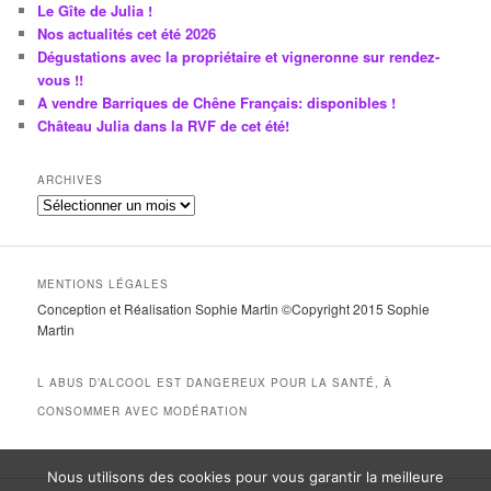
Le Gîte de Julia !
Nos actualités cet été 2026
Dégustations avec la propriétaire et vigneronne sur rendez-
vous !!
A vendre Barriques de Chêne Français: disponibles !
Château Julia dans la RVF de cet été!
ARCHIVES
A
r
c
h
MENTIONS LÉGALES
i
Conception et Réalisation Sophie Martin ©Copyright 2015 Sophie
v
Martin
e
s
L ABUS D’ALCOOL EST DANGEREUX POUR LA SANTÉ, À
CONSOMMER AVEC MODÉRATION
Nous utilisons des cookies pour vous garantir la meilleure