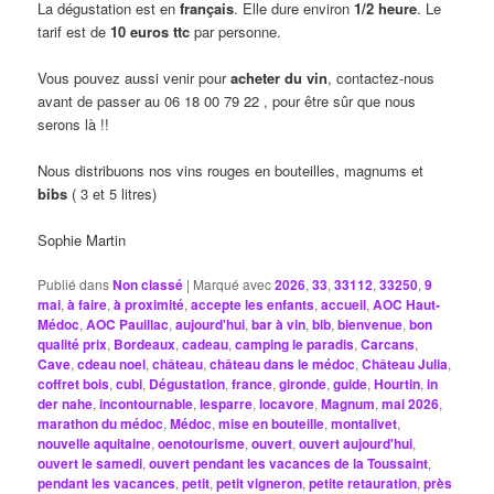
La dégustation est en
français
. Elle dure environ
1/2 heure
. Le
tarif est de
10 euros ttc
par personne.
Vous pouvez aussi venir pour
acheter du vin
, contactez-nous
avant de passer au 06 18 00 79 22 , pour être sûr que nous
serons là !!
Nous distribuons nos vins rouges en bouteilles, magnums et
bibs
( 3 et 5 litres)
Sophie Martin
Publié dans
Non classé
|
Marqué avec
2026
,
33
,
33112
,
33250
,
9
mai
,
à faire
,
à proximité
,
accepte les enfants
,
accueil
,
AOC Haut-
Médoc
,
AOC Pauillac
,
aujourd'hui
,
bar à vin
,
bib
,
bienvenue
,
bon
qualité prix
,
Bordeaux
,
cadeau
,
camping le paradis
,
Carcans
,
Cave
,
cdeau noel
,
château
,
château dans le médoc
,
Château Julia
,
coffret bois
,
cubi
,
Dégustation
,
france
,
gironde
,
guide
,
Hourtin
,
in
der nahe
,
incontournable
,
lesparre
,
locavore
,
Magnum
,
mai 2026
,
marathon du médoc
,
Médoc
,
mise en bouteille
,
montalivet
,
nouvelle aquitaine
,
oenotourisme
,
ouvert
,
ouvert aujourd'hui
,
ouvert le samedi
,
ouvert pendant les vacances de la Toussaint
,
pendant les vacances
,
petit
,
petit vigneron
,
petite retauration
,
près