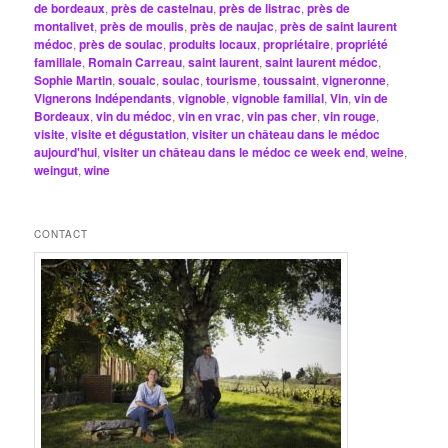
de bordeaux
,
près de castelnau
,
près de listrac
,
près de
montalivet
,
près de moulis
,
près de naujac
,
près de saint laurent
médoc
,
près de soulac
,
produits locaux
,
propriétaire
,
propriété
familiale
,
Romain Carreau
,
saint laurent
,
saint laurent médoc
,
Sophie Martin
,
soualc
,
soulac
,
tourisme
,
toussaint
,
vigneronne
,
Vignerons Indépendants
,
vignoble
,
vignoble familial
,
Vin
,
vin de
Bordeaux
,
vin du médoc
,
vin en vrac
,
vin pas cher
,
vin rouge
,
visite
,
visite et dégustation
,
visiter un château dans le médoc
aujourd'hui
,
visiter un château dans le médoc ce week end
,
weine
,
weingut
,
wine
CONTACT