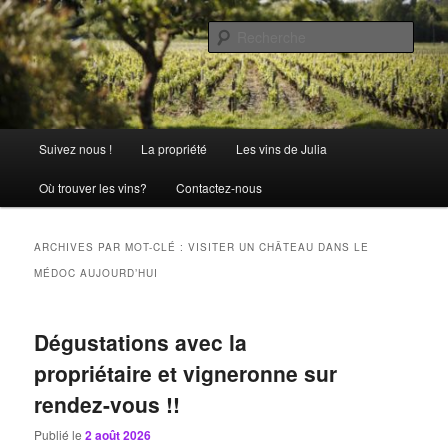
Aller
Aller
La passion comme tradition
au
au
Rech
contenu
contenu
principal
secondaire
Château Julia
Menu
Suivez nous !
La propriété
Les vins de Julia
principal
Où trouver les vins?
Contactez-nous
ARCHIVES PAR MOT-CLÉ :
VISITER UN CHÂTEAU DANS LE
MÉDOC AUJOURD’HUI
Dégustations avec la
propriétaire et vigneronne sur
rendez-vous !!
Publié le
2 août 2026