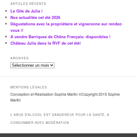
ARTICLES RÉCENTS
Le Gîte de Julia !
Nos actualités cet été 2026
Dégustations avec la propriétaire et vigneronne sur rendez-
vous !!
A vendre Barriques de Chêne Français: disponibles !
Château Julia dans la RVF de cet été!
ARCHIVES
A
r
c
h
MENTIONS LÉGALES
i
Conception et Réalisation Sophie Martin ©Copyright 2015 Sophie
v
Martin
e
s
L ABUS D’ALCOOL EST DANGEREUX POUR LA SANTÉ, À
CONSOMMER AVEC MODÉRATION