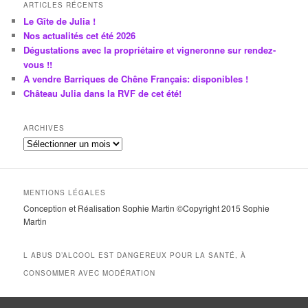
ARTICLES RÉCENTS
Le Gîte de Julia !
Nos actualités cet été 2026
Dégustations avec la propriétaire et vigneronne sur rendez-
vous !!
A vendre Barriques de Chêne Français: disponibles !
Château Julia dans la RVF de cet été!
ARCHIVES
A
r
c
h
MENTIONS LÉGALES
i
Conception et Réalisation Sophie Martin ©Copyright 2015 Sophie
v
Martin
e
s
L ABUS D’ALCOOL EST DANGEREUX POUR LA SANTÉ, À
CONSOMMER AVEC MODÉRATION