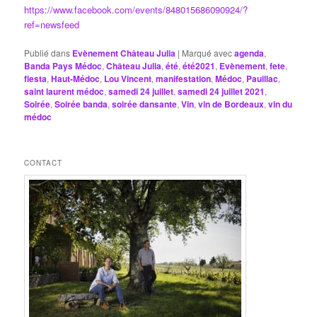
https://www.facebook.com/events/848015686090924/?
ref=newsfeed
Publié dans
Evènement Château Julia
|
Marqué avec
agenda
,
Banda Pays Médoc
,
Château Julia
,
été
,
été2021
,
Evènement
,
fete
,
fiesta
,
Haut-Médoc
,
Lou Vincent
,
manifestation
,
Médoc
,
Pauillac
,
saint laurent médoc
,
samedi 24 juillet
,
samedi 24 juillet 2021
,
Soirée
,
Soirée banda
,
soirée dansante
,
Vin
,
vin de Bordeaux
,
vin du
médoc
CONTACT