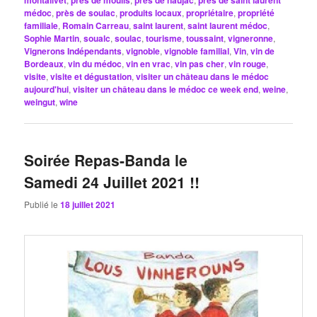
montalivet
près de moulis
près de naujac
près de saint laurent
médoc
,
près de soulac
,
produits locaux
,
propriétaire
,
propriété
familiale
,
Romain Carreau
,
saint laurent
,
saint laurent médoc
,
Sophie Martin
,
soualc
,
soulac
,
tourisme
,
toussaint
,
vigneronne
,
Vignerons Indépendants
,
vignoble
,
vignoble familial
,
Vin
,
vin de
Bordeaux
,
vin du médoc
,
vin en vrac
,
vin pas cher
,
vin rouge
,
visite
,
visite et dégustation
,
visiter un château dans le médoc
aujourd'hui
,
visiter un château dans le médoc ce week end
,
weine
,
weingut
,
wine
Soirée Repas-Banda le
Samedi 24 Juillet 2021 !!
Publié le
18 juillet 2021