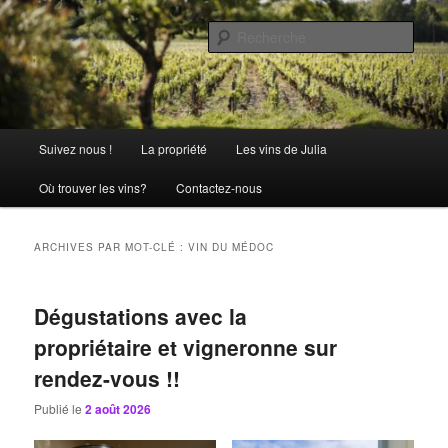
Aller
Aller
La passion comme tradition
au
au
Rech
contenu
contenu
principal
secondaire
Château Julia
Menu
Suivez nous !
La propriété
Les vins de Julia
principal
Où trouver les vins?
Contactez-nous
ARCHIVES PAR MOT-CLÉ :
VIN DU MÉDOC
Dégustations avec la
propriétaire et vigneronne sur
rendez-vous !!
Publié le
2 août 2026