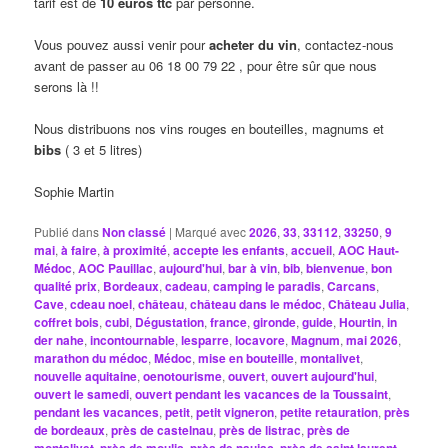
tarif est de
10 euros ttc
par personne.
Vous pouvez aussi venir pour
acheter du vin
, contactez-nous
avant de passer au 06 18 00 79 22 , pour être sûr que nous
serons là !!
Nous distribuons nos vins rouges en bouteilles, magnums et
bibs
( 3 et 5 litres)
Sophie Martin
Publié dans
Non classé
|
Marqué avec
2026
,
33
,
33112
,
33250
,
9
mai
,
à faire
,
à proximité
,
accepte les enfants
,
accueil
,
AOC Haut-
Médoc
,
AOC Pauillac
,
aujourd'hui
,
bar à vin
,
bib
,
bienvenue
,
bon
qualité prix
,
Bordeaux
,
cadeau
,
camping le paradis
,
Carcans
,
Cave
,
cdeau noel
,
château
,
château dans le médoc
,
Château Julia
,
coffret bois
,
cubi
,
Dégustation
,
france
,
gironde
,
guide
,
Hourtin
,
in
der nahe
,
incontournable
,
lesparre
,
locavore
,
Magnum
,
mai 2026
,
marathon du médoc
,
Médoc
,
mise en bouteille
,
montalivet
,
nouvelle aquitaine
,
oenotourisme
,
ouvert
,
ouvert aujourd'hui
,
ouvert le samedi
,
ouvert pendant les vacances de la Toussaint
,
pendant les vacances
,
petit
,
petit vigneron
,
petite retauration
,
près
de bordeaux
,
près de castelnau
,
près de listrac
,
près de
,
,
,