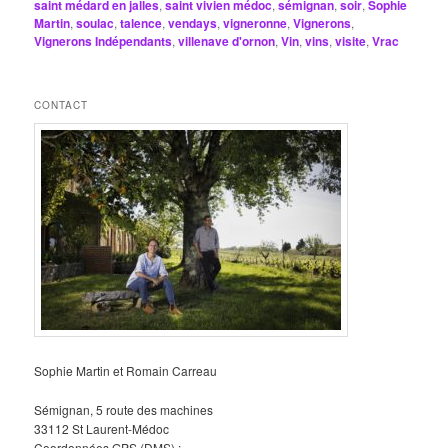
saint médard en jalles
,
saint vivien médoc
,
sémignan
,
soir
,
Sophie
Martin
,
soulac
,
talence
,
vendays
,
vigneronne
,
Vignerons
,
Vignerons Indépendants
,
villenave d'ornon
,
Vin
,
vins
,
visite
,
Vrac
CONTACT
Sophie Martin et Romain Carreau
Sémignan, 5 route des machines
33112 St Laurent-Médoc
Coordonnées GPS (DMS) :