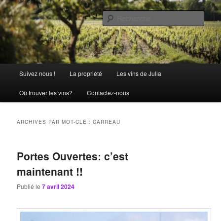
Aller
Aller
La passion comme tradition
au
au
Rech
contenu
contenu
principal
secondaire
Château Julia
Menu
Suivez nous !
La propriété
Les vins de Julia
principal
Où trouver les vins?
Contactez-nous
ARCHIVES PAR MOT-CLÉ :
CARREAU
Portes Ouvertes: c’est
maintenant !!
Publié le
7 avril 2024