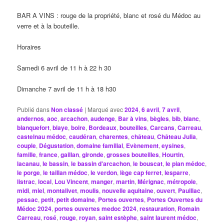
BAR A VINS : rouge de la propriété, blanc et rosé du Médoc au
verre et à la bouteille.
Horaires
Samedi 6 avril de 11 h à 22 h 30
Dimanche 7 avril de 11 h à 18 h30
Publié dans
Non classé
|
Marqué avec
2024
,
6 avril
,
7 avril
,
andernos
,
aoc
,
arcachon
,
audenge
,
Bar à vins
,
bègles
,
bib
,
blanc
,
blanquefort
,
blaye
,
boire
,
Bordeaux
,
bouteilles
,
Carcans
,
Carreau
,
castelnau médoc
,
caudéran
,
charentes
,
château
,
Château Julia
,
couple
,
Dégustation
,
domaine familial
,
Evènement
,
eysines
,
famille
,
france
,
gaillan
,
gironde
,
grosses bouteilles
,
Hourtin
,
lacanau
,
le bassin
,
le bassin d'arcachon
,
le bouscat
,
le pian médoc
,
le porge
,
le taillan médoc
,
le verdon
,
lège cap ferret
,
lesparre
,
listrac
,
local
,
Lou Vincent
,
manger
,
martin
,
Mérignac
,
métropole
,
midi
,
miel
,
montalivet
,
moulis
,
nouvelle aquitaine
,
ouvert
,
Pauillac
,
pessac
,
petit
,
petit domaine
,
Portes ouvertes
,
Portes Ouvertes du
Médoc 2024
,
portes ouvertes medoc 2024
,
restauration
,
Romain
Carreau
,
rosé
,
rouge
,
royan
,
saint estèphe
,
saint laurent médoc
,