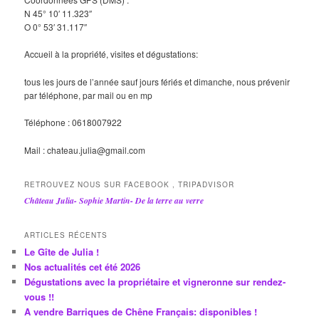
N 45° 10′ 11.323″
O 0° 53′ 31.117″
Accueil à la propriété, visites et dégustations:
tous les jours de l’année sauf jours fériés et dimanche, nous prévenir
par téléphone, par mail ou en mp
Téléphone : 0618007922
Mail : chateau.julia@gmail.com
RETROUVEZ NOUS SUR FACEBOOK , TRIPADVISOR
Château Julia- Sophie Martin- De la terre au verre
ARTICLES RÉCENTS
Le Gîte de Julia !
Nos actualités cet été 2026
Dégustations avec la propriétaire et vigneronne sur rendez-
vous !!
A vendre Barriques de Chêne Français: disponibles !