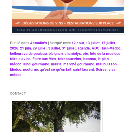
Publié dans
Actualités
|
Marqué avec
12 aout
,
13 juillet
,
17 juillet
,
2026
,
21 juin
,
29 juillet
,
3 juillet
,
31 juillet
,
agenda
,
AOC Haut-Médoc
,
bellegrave de poujeau
,
blaignan
,
chantelys
,
été
,
fête de la musique
,
foire au vins
,
Foire aux Vins
,
foiresauxvins
,
lacanau
,
le pian
médoc
,
lundi gourmand
,
mairie
,
marché gourmand
,
maubuisson
,
Médoc
,
nocturne
,
qu'est ce qu'on fait
,
saint laurent
,
Soirée
,
viva
médoc
CONTACT