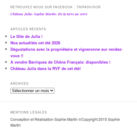
RETROUVEZ NOUS SUR FACEBOOK , TRIPADVISOR
Château Julia- Sophie Martin- De la terre au verre
ARTICLES RÉCENTS
Le Gîte de Julia !
Nos actualités cet été 2026
Dégustations avec la propriétaire et vigneronne sur rendez-
vous !!
A vendre Barriques de Chêne Français: disponibles !
Château Julia dans la RVF de cet été!
ARCHIVES
A
r
c
h
MENTIONS LÉGALES
i
Conception et Réalisation Sophie Martin ©Copyright 2015 Sophie
v
Martin
e
s