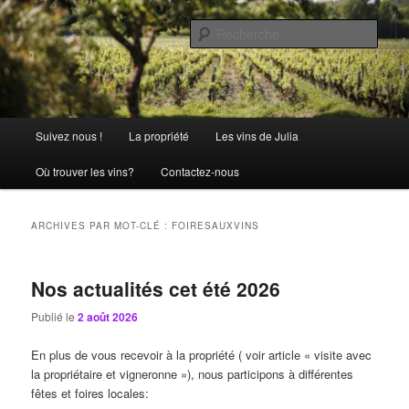
Aller
Aller
La passion comme tradition
au
au
Rech
contenu
contenu
principal
secondaire
Château Julia
Menu
Suivez nous !
La propriété
Les vins de Julia
principal
Où trouver les vins?
Contactez-nous
ARCHIVES PAR MOT-CLÉ :
FOIRESAUXVINS
Nos actualités cet été 2026
Publié le
2 août 2026
En plus de vous recevoir à la propriété ( voir article « visite avec
la propriétaire et vigneronne »), nous participons à différentes
fêtes et foires locales: